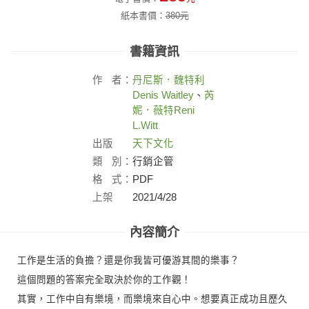
紙本書價：
380
元
書籍資訊
作
者：
丹尼斯．魏特利
Denis Waitley
、
芮
妮．薇特
Reni
L.Witt
出版
天下文化
社：
類
別：
行銷企管
格
式：
PDF
上架
2021/4/28
日：
內容簡介
工作是生活的負擔？還是你我皆可優游其間的樂事？
這個問題的答案完全取決於你的工作觀！
其實，工作中自有樂境，而樂境來自心中。想要真正成功且歷久