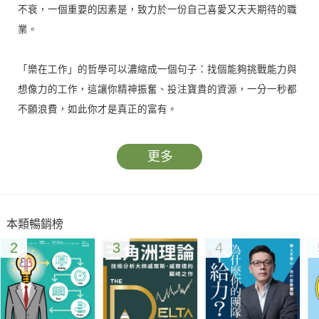
不衰，一個重要的因素是，致力於一份自己喜愛又天天期待的職
業。
「樂在工作」的哲學可以濃縮成一個句子：找個能夠挑戰能力與
想像力的工作，這讓你精神振奮、投注寶貴的資源，一分一秒都
不願浪費，如此你才是真正的富有。
工作，不僅可以帶來物質的報償，更能讓人享受到自我實現的滿
更多
足，所有讓人備感艱辛的挑戰和壓力，也是生命中最珍貴的淬
煉。揮灑在工作中的熱情所能換得的，絕對不只是一張漂亮的成
績單，它讓你帶著從容自在的心情，看到更燦爛的人生風景。
本類暢銷榜
2
3
4
本書藉由一天一短文的方式，提供讀者31天享受工作樂趣的心
法，包括態度積極、設定目標、全力以赴、激發熱忱、培養實力
等等，還有最重要的一項，那就是──「樂在其中」。