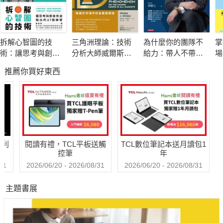
這些心法改變我們面對工作的態度，更能激發我們對生命的熱
忱。閱讀本書，讓你對工作產生不同的看法，最重要的是，你會
發現，工作也可以是幫助生命成長的最大動力！
拆解心智圖的技
三角洲理論：技術
為什麼你的團隊不
掌
術：讓思考與創意
分析大師威爾斯．
給力：帶人不帶
場
快速輸出的27個練
威爾德的顛峰之作
心，憑什麼衝業績
口
推薦你買好東西
習
次
的
哈利
閱讀有禮，TCL平板送觸
TCL數位筆記本送月讀包1
控筆
年
31
2026/06/20 - 2026/08/31
2026/06/20 - 2026/08/31
主題書展