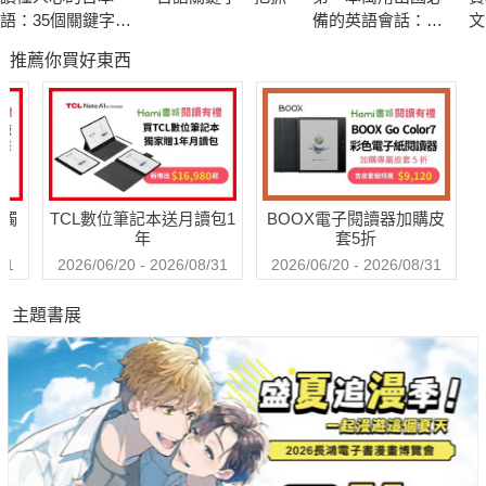
傳遞想表達的事項，讓對方跟著你的邏輯走，增加文章說服力。
語：35個關鍵字解
備的英語會話：重
文
析日本文化的曖昧
點單字例句╳常用
融
推薦你買好東西
與感性，通透話語
文法句型╳情境會
正
特色3：日常對話、PPT簡報、社群貼文，段落應用輕鬆上手
的表與裏
話
文
現代社會中的「段落」，概念已不限於傳統書面文章，諸如網路
活
新聞、日常對話、PPT、海報、社群貼文當中，處處存在著「段
師
落」。書中針對現代與未來生活將遇到的多樣化媒介，根據各媒
介量身打造段落技巧，讓你總能抓住對方的眼球與耳朵！
送觸
TCL數位筆記本送月讀包1
BOOX電子閱讀器加購皮
年
套5折
31
2026/06/20 - 2026/08/31
2026/06/20 - 2026/08/31
推薦者
主題書展
林潔珏｜《超簡單日文小日記》、《裝個日本人，這77句就夠
了。》作者
王湘榕｜靜宜大學日本語文學系助理教授
Tiffany｜「講日文的台灣女生」人氣日文教學YouTuber
陳明姿｜台大日文系名譽教授、前台大文學院副院長