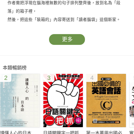
作者需把浮現在腦海裡無數的句子排列整齊後，放到名為「段
落」的箱子裡，
然後，把這些「裝箱的」內容寄送到「讀者腦袋」這個新家。
更多
本書特色
特色1：掌握「箱子」、「資料夾」、「巧克力」，日檢讀解不
本類暢銷榜
再卡關
2
3
4
作者用生活中常見的事物比喻「段落」功能，帶你藉由改變思考
方式，瞭解「易懂」的關鍵所在。並透過學習分段的原理，進而
掌握閱讀技巧。
特色2：正確運用「核心句」與「接續詞」，作文表達精準無礙
學會判讀之後，如何寫作呢？本書舉出各式句型特徵、使用方法
及實際運用的例句，教你如何整理想法並「寫清楚」，有效率地
讀懂人心的日本
日語關鍵字一把抓
第一本萬用出國必
實