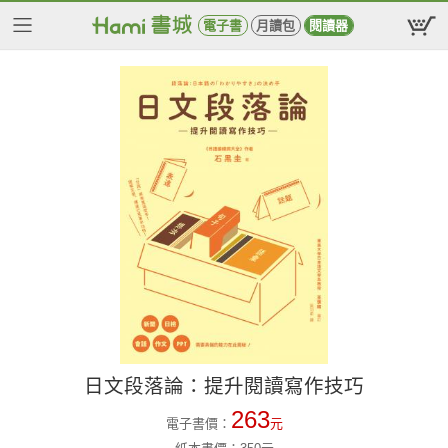
電子書
月讀包
閱讀器
日文段落論：提升閱讀寫作技巧
263
電子書價：
元