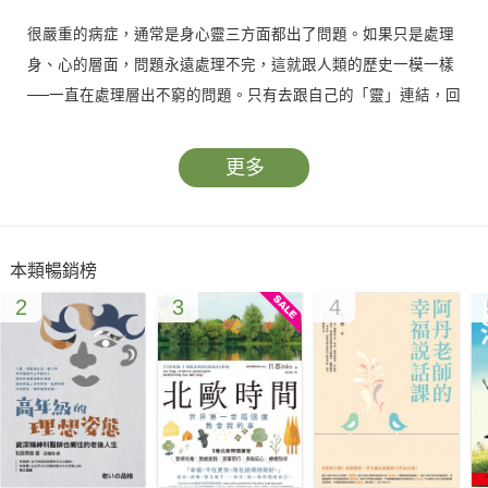
很嚴重的病症，通常是身心靈三方面都出了問題。如果只是處理
身、心的層面，問題永遠處理不完，這就跟人類的歷史一模一樣
──一直在處理層出不窮的問題。只有去跟自己的「靈」連結，回
復靈性的清明，這個清明才會讓你在人生中，開始看到超越宗
教、超越名相、那真正的「神」，那你就是真正被「神」帶領的
更多
人，你會一直開悟上去，直到自己也與神合一。
會給人訊息的「神」確實是存在的，但是如果真的來自於高層次
本類暢銷榜
的智慧，你會感受到，那些訊息都在啟發你的「覺察」，減少你
2
3
4
的「耽溺」，讓你回到你內心的清明，去以實際行動，面對你不
該逃避的人生課題。
「智慧」就像可以療癒任何受傷、解決人生任何問題的APP。用
這個「智慧的APP」去重整自己耗能的系統、強化和本靈連結的
那個蟲洞點，於是就更容易充滿能量、強大氣場。