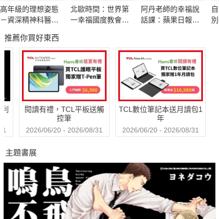
高年級的理想姿態
北歐時間：世界第
阿丹老師的幸福說
自
為什麼「智慧」會產生療癒呢？因為「智慧」就是一種「清
－資深精神科醫師
一幸福國度教會我
話課：蘋果日報專
別
楚」，這份清楚會使得我們不需要再把某些壓力，藏在身體的某
也嚮往的老後人生
的事
題報導，學生瘋狂
推薦你買好東西
搶修的大學最夯
些部位裡面；而身體中原先卡住的部分，也會重新流動開來，所
課，教你不當句點
以你的疾病就會開始自己痊癒了。而隨著智慧的不斷提升，生活
王，「說」出幸福
中原有的失衡與卡住會一一消失，你的人就會愈來愈亮、看起來
人生！
愈來愈有精神。
哈利
閱讀有禮，TCL平板送觸
TCL數位筆記本送月讀包1
【特色】
控筆
年
＊本書集結章成老師在臉書發表的文章中，有關靈修、開悟、打
31
2026/06/20 - 2026/08/31
2026/06/20 - 2026/08/31
造金湯匙的大智慧。
主題書展
＊章成老師近年來已成為海內外各界菁英追蹤矚目之靈性導師，
其在網路上撰寫之長文，每篇皆維持極高含金量，觀點獨特出
眾，為眾多企業界、心理諮商界、宗教界、藝文界等專業人士所
長期關注收藏。