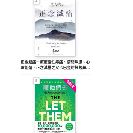
4
正念減痛－療癒慢性疼痛、情緒焦慮、心
理創傷，正念減壓之父卡巴金的靜觀練習
課
5