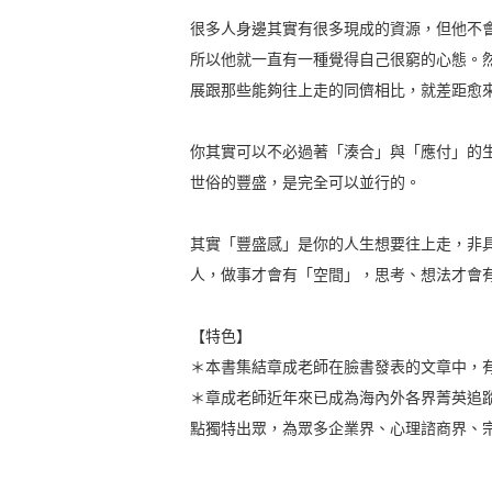
很多人身邊其實有很多現成的資源，但他不
所以他就一直有一種覺得自己很窮的心態。
展跟那些能夠往上走的同儕相比，就差距愈
你其實可以不必過著「湊合」與「應付」的
世俗的豐盛，是完全可以並行的。
其實「豐盛感」是你的人生想要往上走，非
人，做事才會有「空間」，思考、想法才會
【特色】
＊本書集結章成老師在臉書發表的文章中，
＊章成老師近年來已成為海內外各界菁英追
點獨特出眾，為眾多企業界、心理諮商界、