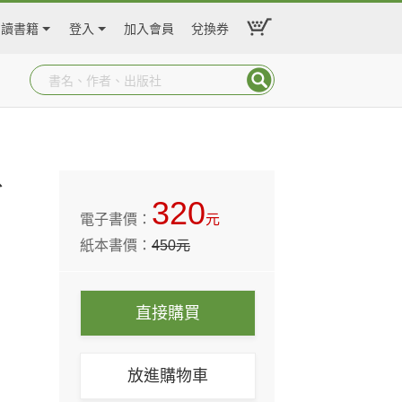
閱讀書籍
登入
加入會員
兌換券
、
320
電子書價：
元
紙本書價：
450
元
直接購買
放進購物車