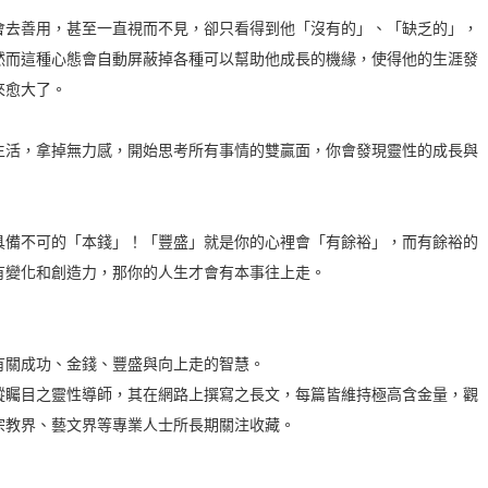
會去善用，甚至一直視而不見，卻只看得到他「沒有的」、「缺乏的」，
然而這種心態會自動屏蔽掉各種可以幫助他成長的機緣，使得他的生涯發
來愈大了。
生活，拿掉無力感，開始思考所有事情的雙贏面，你會發現靈性的成長與
具備不可的「本錢」！「豐盛」就是你的心裡會「有餘裕」，而有餘裕的
有變化和創造力，那你的人生才會有本事往上走。
有關成功、金錢、豐盛與向上走的智慧。
蹤矚目之靈性導師，其在網路上撰寫之長文，每篇皆維持極高含金量，觀
宗教界、藝文界等專業人士所長期關注收藏。