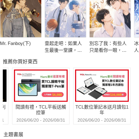
周書逸憤恨地瞪著輕鬆自在的高仕德，這些年來高仕德的不聞不
問已讓周書逸將他打上負心漢的標籤。
五年前，高仕德主導一切，高高在上，但這一次，被某個沒良心
混蛋惡意遺棄的萬年老二決定逆襲，讓他知道什麼叫做第二名的
驕傲！
Mr. Fanboy(下)
壹起走吧：如果人
別忘了我：有些人
冰
生最後一堂課，是
只是看你一眼，卻
人
教會我們如何去
足以改變你的一
光
推薦你買好東西
愛，那麼，你就是
生。
將
我最想珍惜的答
來
案。
哈利
閱讀有禮，TCL平板送觸
TCL數位筆記本送月讀包1
控筆
年
31
2026/06/20 - 2026/08/31
2026/06/20 - 2026/08/31
主題書展