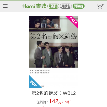
電子書
月讀包
閱讀器
第2名的逆襲：WBL2
142
促銷價：
元
/ 79折