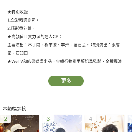
★特別收錄：
1.全彩精選劇照。
2.精彩番外篇。
★高顏值且實力派的迷人CP：
主要演出：林子閎、楊宇騰、李齊、羅德弘。 特別演出：張睿
家、石知田
★WeTV和結果娛樂出品、金鐘行銷推手蔡妃喬監製、金鐘導演
姜瑞智聯合製作的2021口碑BL作。
★人氣編劇家林珮瑜主寫；暢銷小說家羽宸寰改編。
更多
【簡介】
相隔了12348公里的高仕德與周書逸，原以為只是短短三個月的
本類暢銷榜
分離，但再次相見時，已是多年後的狹路相逢。
2
3
4
一千多個日子的沉澱，足夠讓兩個男孩成長為男人，也足夠讓雙
方認清年少輕狂的感情，退下浪漫披上現實。