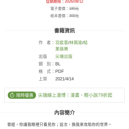
促銷期限：
2026/08/12
電子書價：
180
元
紙本書價：
300
元
書籍資訊
作
者：
羽宸寰
/
林珮瑜
/
結
果娛樂
出版
尖端出版
社：
類
別：
BL
格
式：
PDF
上架
2021/4/14
日：
限時優惠
尖端線上漫博｜漫畫、輕小說79折起
內容簡介
曾經，你讓我眼裡只看見你；這次，換我來攻陷你的世界。