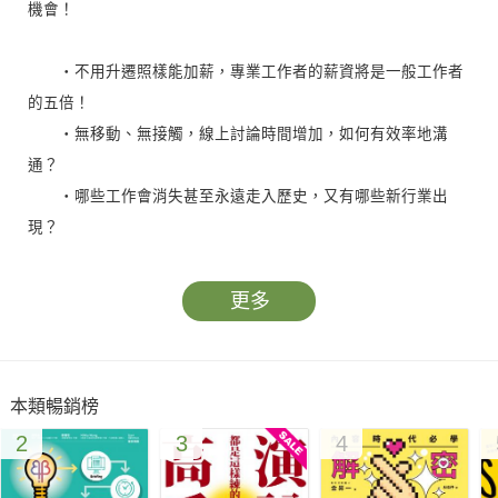
機會！
‧不用升遷照樣能加薪，專業工作者的薪資將是一般工作者
的五倍！
‧無移動、無接觸，線上討論時間增加，如何有效率地溝
通？
‧哪些工作會消失甚至永遠走入歷史，又有哪些新行業出
現？
新冠病毒大流行重創全球經濟損失超過12.5兆美元，也讓我
更多
們進入無移動、無需求、無雇用的「三無世代」。
消失的工作不會再回來、雇傭關係將大不同、遠距與數位化
本類暢銷榜
工作成為常態……
2
3
4
疫情之後，什麼樣的企業能存活與哪些工作能賺錢？
運用四大策略與八原則，掌握個人與企業擺脫停滯的致勝關