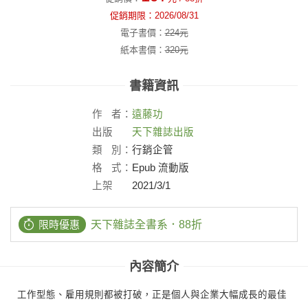
促銷期限：
2026/08/31
電子書價：
224
元
紙本書價：
320
元
書籍資訊
作
者：
遠藤功
出版
天下雜誌出版
社：
類
別：
行銷企管
格
式：
Epub 流動版
上架
2021/3/1
日：
限時優惠
天下雜誌全書系．88折
內容簡介
工作型態、雇用規則都被打破，正是個人與企業大幅成長的最佳