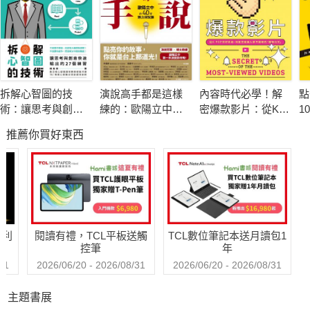
鍵。
前全球50大管理顧問公司羅蘭貝格諮詢公司日本CEO、日本
權威顧問遠藤功，分析進入三無世代因應全新工作型態，什麼樣
的人才能在新冠之災中辟出一條生路？書中囊括「企業經營」、
拆解心智圖的技
演說高手都是這樣
內容時代必學！解
點
「職業與技能」、以及「工作型態」的變化與未來趨勢。
術：讓思考與創意
練的：歐陽立中的
密爆款影片：從K-
1
快速輸出的27個練
40堂魅力演說課
POP到好萊塢，深
撇
推薦你買好東西
習
度挖掘讓人移不開
的
企業經營
眼的「趣味公式」
採行減法原則，以過去業績的70％為目標尋求穩定獲利，將
龐大的固定成本，轉化為變動成本，增加資源配置的彈性。在人
力配置上「補足專業而非補足人力」，不受限於組織現存框架，
以未來發展方向重新配置人力。
哈利
閱讀有禮，TCL平板送觸
TCL數位筆記本送月讀包1
控筆
年
職業與技能
31
2026/06/20 - 2026/08/31
2026/06/20 - 2026/08/31
因應企業的減法原則，工作者與企業的關係也將從穩定雇用
主題書展
轉變為專案合作。產業區隔消失，專業連結成王道，知識型工作