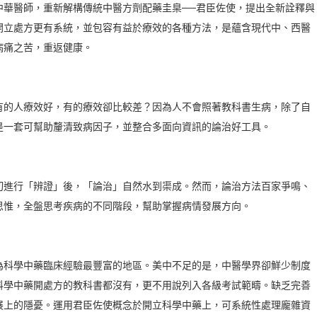
中華醫師，重新解構傳統中醫方劑配藥圭臬──君臣佐使，提出全新詮釋與
開立處方更有系統，並包容有益於療效的各種方法，是蘊含現代中、西醫
病痛之苦，重返健康。
有的人療效好，有的療效卻比較差？因為人不會照著教科書生病，除了自
是一套可幫助釐清致病因子，並整合多面向資訊的論治好工具。
切進行「辨證」後，「論治」自然水到渠成。然而，論治方法百家爭鳴、
思惟，全盤思考疾病的不同階段，幫助掌握病情發展方向。
為科學中藥臨床經驗最豐富的地區。美中不足的是，中醫學界卻鮮少制度
科學中藥開處方的教科書都沒有，更不用說列入各級考試範疇。缺乏完善
展上的隱憂。運用君臣佐使概念於開立科學中藥上，可系統性處理龐雜資