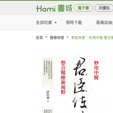
電子書
月讀包
全部的書
限時下載
看雜誌抽
>
>
首頁
醫療保健
君臣佐使：妙用中醫 整合