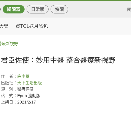
閱讀器
日常學
快讀
大獎
買TCL送月讀包
醫療新視野
君臣佐使：妙用中醫 整合醫療新視野
作
者：
許中華
出版社：
天下生活出版
類
別：
醫療保健
格
式：
Epub 流動版
上架日：
2021/2/17