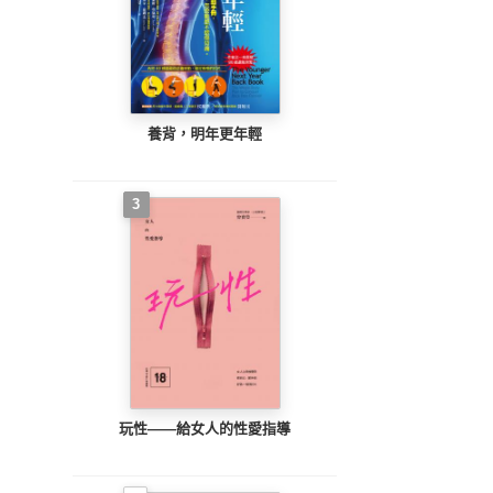
養背，明年更年輕
3
玩性――給女人的性愛指導