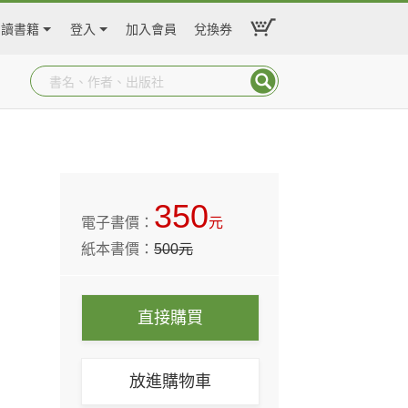
閱讀書籍
登入
加入會員
兌換券
350
電子書價：
元
紙本書價：
500
元
直接購買
放進購物車