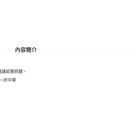
內容簡介
細講給醫師聽，
─許中華