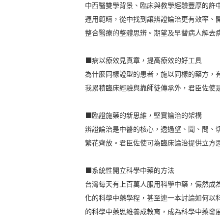
中西醫雙學背景、臨床與教學經驗豐厚的許
運用範疇，從中找到讓辨證論治更有效率、
整合醫療的整體思辨。期望及早替病人解去
⬛病以療效見真章，提高療效的好工具
為什麼同樣證型的患者，施以同樣的藥方，
我累積臨床經驗與靠師徒傳承外，君臣佐使
⬛臨證施藥的新思維，堅實論治的架構
辨證論治是中醫的核心，透過望、聞、問、
繁花齊放。君臣佐使可為臨床論治提供立方
⬛系統性開立科學中藥的方法
台灣每天有上百萬人服用科學中藥，儼然成
化的科學中藥學程，甚至連一本討論如何以
的科學中藥思維養成教育，成為科學中藥發