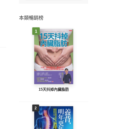
本類暢銷榜
1
15天抖掉內臟脂肪
2