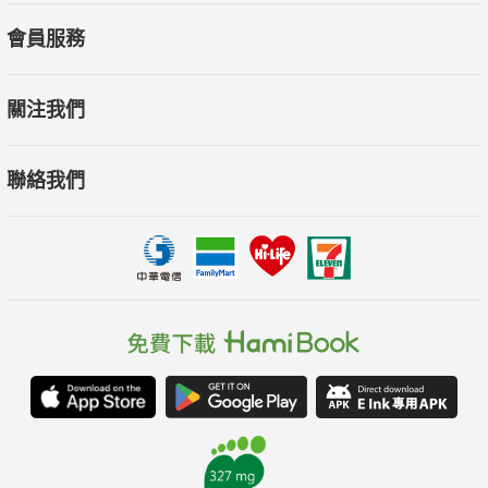
張純明，三福環球股份有限公司暨財團法人福祿文化基金會
會員服務
董事長
謝佶燁，豐譽聯合工程董事長
關注我們
陳偉望，永光化學總經理
戴英傑，德商臺灣瑞曼迪斯股份有限公司總經理
聯絡我們
黃暐程，CircuPlus執行長
王家祥，REnato lab創辦人暨執行長
李長庚，國泰金控總經理
李應元，中華民國駐泰國代表處代表（前環保署長）
林子倫，行政院能源及減碳辦公室副執行長
施克和，國家發展委員會副主任委員
洪申翰，立法委員
溫麗琪，財團法人中華經濟研究院綠色經濟研究中心主任
李根政，地球公民基金會執行長
蘇慧貞，國立成功大學校長