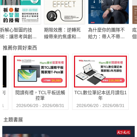
can HELP」，但是憑藉著我們的創意跟彈性，我們應該要有信
心，不只和世界同步，這一次，讓我們走在世界前面，有自信地
走出自己的路，驕傲地說：「Taiwan can LEAD」！
拆解心智圖的技
期限效應：逆轉死
為什麼你的團隊不
底
術：讓思考與創意
線帶來的焦慮和壓
給力：帶人不帶
個
推廣循環經濟的過程中，很多人會問「我應該怎麼做？」很
快速輸出的27個練
力，成為讓你更高
心，憑什麼衝業績
推薦你買好東西
習
效、更專注的助力
可惜，這本書裡面沒有標準答案。循環經濟之所以深受多國重
視，被視為是蘊含許多機會的藏寶箱，並不是因為它直接告訴了
我們能解決眼前困境的「答案」，而是循環經濟讓人看到解決困
境的「可能性和想像空間」。當線性經濟讓我們的經濟、生態、
環境、甚至當政治陷入滿佈荊棘和泥濘的紛爭時，循環經濟為我
哈利
閱讀有禮，TCL平板送觸
TCL數位筆記本送月讀包1
們開啟一扇發揮想像力、探索可能性和充滿新契機的大門。
控筆
年
31
2026/06/20 - 2026/08/31
2026/06/20 - 2026/08/31
我們的眼光需要放更遠，去思考今天出生的小孩踏入社會
主題書展
時，我們會留下什麼樣貌的台灣？因此，邀請大家一起來集思廣
益「願景：循環台灣二〇四〇」。二十年，一個世代的時間。這
個世代的責任，需要我們以凡事皆可為的態度，擺脫過去、大膽