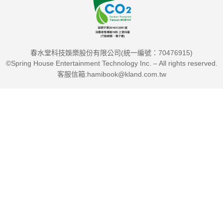
專文推薦
朱敬一，中央研究院院士
春水堂科技娛樂股份有限公司(統一編號：70476915)
紀維德，荷蘭在台辦事處前任代表
©Spring House Entertainment Technology Inc. – All rights reserved.
高志尚，義美食品股份有限公司董事長
客服信箱:hamibook@kland.com.tw
張子敬，行政院環境保護署署長
張清華、郭英釗，九典聯合建築師事務所主持人
陳吉仲，行政院農業委員會主任委員
陳建志，明基材料股份有限公司董事長
曾文生，經濟部政務次長
曾厚仁，外交部政務次長
葉清來，宏遠興業總經理
楊青山，京冠生物科技股份有限公司董事長
劉文雄，工業技術研究院院長
蔡其昌，立法院副院長暨立法院聯合國 SDGs 策進會會長
賴瑩瑩，行政院環境保護署廢棄物管理處處長