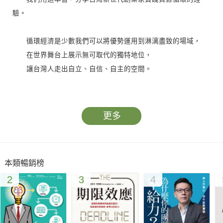
驗。
循環經濟是少數我們可以將優勢運用到淋漓盡致的場域，
在世界舞台上展示無可取代的獨特地位，
讓台灣人走出自立、自信、自主的空間。
循環經濟，是一個資源可回復、可再生的經濟和產業系統。
相較於線性經濟「開採—製造—消費—拋棄」的模式，循環經濟
更多
採行「製造—使用—循環」的模式，透過重新設計、商業模式、
提升能資源效率，從源頭避免污染與廢棄物的產生，使用更少資
源來創造更多價值。
本類暢銷榜
2
3
4
這本書《循環台灣》收錄了台灣推動循環經濟的故事，紀錄
了優秀企業及人才的循環經濟旅程，有成功、有失敗；有挑戰、
有突破；有挫折，還有更多感人的過程。在這些故事裡，我們看
到無限的商機和轉型的契機。最近一年來，我們常說「Taiwan