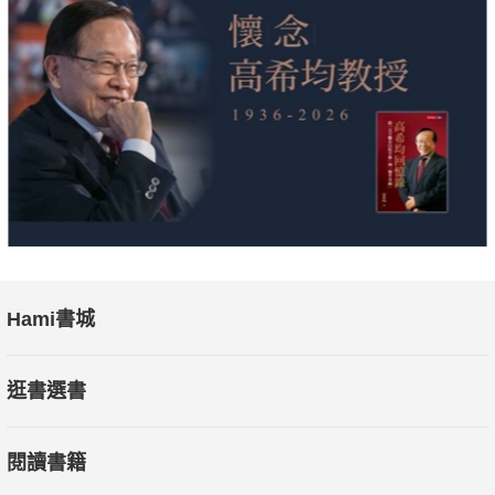
想像未來，從失望和危機中尋獲希望和契機。
透過這本書中，您可以：
• 了解全球鉅變帶來的趨勢與風險，而企業又如何透過採行
循環經濟強化韌性
• 閱讀到以系統性方式彙整的台灣循環經濟案例及經驗
• 一同從農業、營建、紡織三大產業，探討台灣轉型循環經
濟的關鍵策略
• 從產業循環化、政策循環化、社會循環化三大角度，探索
台灣全面啟動循環經濟的契機
Hami書城
名人推薦
逛書選書
苗豐強，聯華神通集團董事長
閱讀書籍
余俊彥，中鼎集團總裁
楊偉甫，台灣電力公司董事長