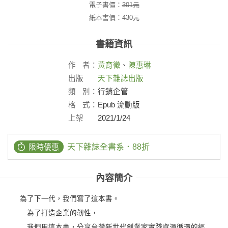
電子書價：
301
元
紙本書價：
430
元
書籍資訊
作
者：
黃育徵
、
陳惠琳
出版
天下雜誌出版
社：
類
別：
行銷企管
格
式：
Epub 流動版
上架
2021/1/24
日：
限時優惠
天下雜誌全書系．88折
內容簡介
為了下一代，我們寫了這本書。
為了打造企業的韌性，
我們用這本書，分享台灣新世代創業家實踐資源循環的經