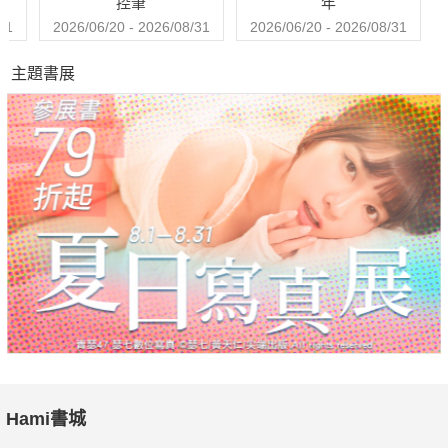
控筆
年
透過補充微營養元素有效強化粒線體，維持身體能量續航力
31
2026/06/20 - 2026/08/31
2026/06/20 - 2026/08/31
針對不同年齡和性別需求，量身打造微營養補充方案
主題書展
常見的疲勞或是慢性病如糖尿病，甚至是癌症、憂鬱症也可
以靠加強粒線體營養改善
「我希望能夠協助更多人，把疾病阻絕在發作之前。」每個
人都可以從這本書找到讓自己更健康的途徑。
微營養輔助方案可以實際落實於生活中，日日高效保健，遠
離病痛。
誠心推薦
資深新聞主播/職場專家、國立教育廣播電台主持人、醒吾科
技大學專任教授 李大華
Hami書城
太瑿生醫集團創辦人兼總院長 黃仲立