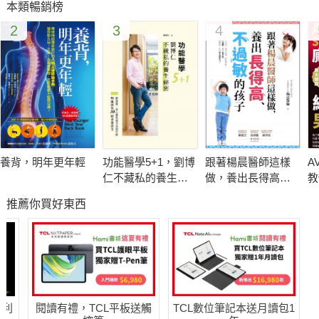
本類暢銷榜
粒線體加速損壞，身體各項功能就會失序而生病。只要強化粒線
2
3
4
體，就能修復身體運作，透過微營養元素補給粒線體能量，從根
本改善健康，從體內打造堅強防禦力。
在德國慕尼黑聖安東尼藥局執業超過三十年的德國國家藥劑
師陳諦，觀察到病人長期攝取藥物且逐漸加重，加上自身罹患心
血管疾病，進而專研粒線體自然保健，以多年執業經歷結合德國
領先的粒線體醫學研究，打造出能夠精準補充粒線體營養的微營
養背，明年更年輕
功能醫學5+1，劉博
跟著楊晨醫師這樣
A
養元素金字塔。在忙碌生活中，方便補充有效且正確的營養。
仁不藏私的養生祕
做，養出長得高、
教
密
不過敏的孩子
性
推薦你買好東西
粒線體是「人體發電廠」，平均每個細胞約有 1500 個粒線
體
粒線體供給身體所需能量，如果失去活力，就會損害健康
現今農作物因化肥和農藥的使用，營養價值已不如從前
現代人生活繁忙難以均衡飲食，從食物中攝取足夠的微營養
哈利
閱讀有禮，TCL平板送觸
TCL數位筆記本送月讀包1
從眾多保健食品中，精選出十大重要微營養元素