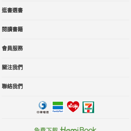
洛桑預防醫學集團教育長 鄭榮耀
逛書選書
前萬事達卡國際組織中國區總經理、前永豐銀行總經理 江威
娜
閱讀書籍
網訊電通集團創辦人兼執行長、德益網(股)公司董事長 陳
諧
台北泰安醫院院長、台灣家庭醫學醫學會第8屆理事長、台
會員服務
灣社區醫學會理事長、萬芳醫院前副院長暨執行長、台北醫學大
學家庭醫學創科主任、台心醫院執行董事暨院長 謝瀛華
關注我們
中華民國藥師公會全國聯合會理事長 黃金舜
聯絡我們