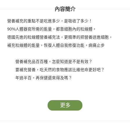
內容簡介
營養補充的重點不是吃進多少，是吸收了多少！
90%人體器官所需的能量，都靠細胞內的粒線體，
德國先進的粒線體營養補充法，更精準的把營養送進細胞，
補充粒線體的能量，恢復人體自我修復功能，病痛止步
營養補充品百百種，怎麼知道是不是有效？
要補充營養，吃天然的食物應該比維他命更好吧？
年過半百，再保健還來得及嗎？
九成的疾病源自粒線體能量不足，
長期補充微營養元素有效預防疾病。
更多
粒線體最重要的任務就是產生能量，維持各器官運作。一旦
粒線體老化，器官會跟著老化，再加上壓力、缺乏睡眠等因素，