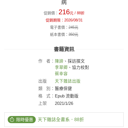
病
216
促銷價：
元
/ 88折
促銷期限：
2026/08/31
電子書價：
245
元
紙本書價：
350
元
書籍資訊
作
者：
陳諦
、採訪撰文
李翠卿
、協力校對
蔡幸容
出版
天下雜誌出版
社：
類
別：
醫療保健
格
式：
Epub 流動版
上架
2021/1/26
日：
限時優惠
天下雜誌全書系．88折