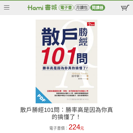
電子書
月讀包
閱讀器
散戶勝經101問：勝率高是因為你真
的搞懂了！
224
電子書價：
元