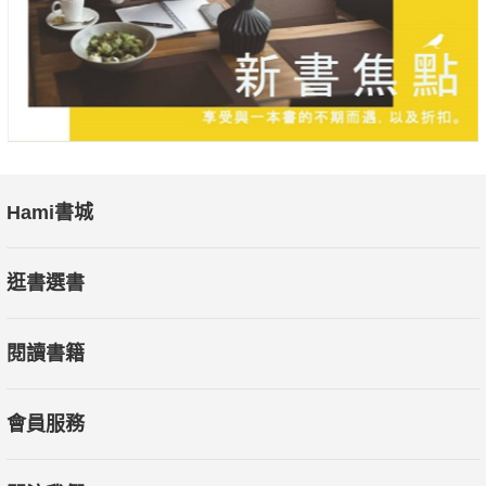
◎培養探索力——鑑別與尋寶
Q. 哪一種是意外有效的個股挑選法？
Q. 什麼是真正的成長指標？
Q. 如何運用股利做為選股指標？
Q. 什麼是發現投資黑馬的線索？
Hami書城
◎提高技術力——用技術提升能力
Q. K線圖可以看出什麼？
逛書選書
Q. 怎麼判斷W底的訊號？
Q. 如何畫出趨勢線掌握股價？
閱讀書籍
Q. 畫出趨勢線後，未來行情該如何解讀？
Q. 套牢後的下單技巧，有效的方法是什麼？
會員服務
◎擴大感受力——打開警報天線
Q. 怎麼從財務報表看出警訊？