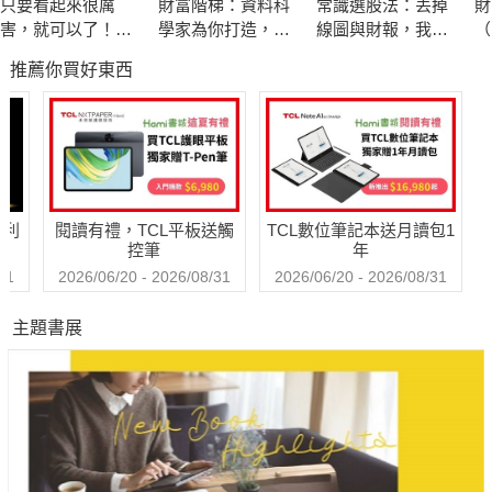
只要看起來很厲
財富階梯：資料科
常識選股法：丟掉
財
害，就可以了！巧
學家為你打造，適
線圖與財報，我才
（
◎學習設計力——30年的投資計畫
妙直入人心的暗黑
用人生各階段的致
選到好股票
《
推薦你買好東西
心理學：優雅的狡
富策略
冊
Q. 在規劃未來資產時，什麼才是最重要的事？
猾才是王道，90個
Q. 「別只把存款擺著」對或不對？
讓你穩居優勢的必
Q. 你懂投資與投機的差別嗎？
勝人心攻略【暢銷
紀念版】
◎學會看穿力——不再被騙的金融素養
哈利
閱讀有禮，TCL平板送觸
TCL數位筆記本送月讀包1
Q. 將投資交給機器人或AI，選擇的要點為何？
控筆
年
Q. 利用選股工具選股，有什麼問題？
31
2026/06/20 - 2026/08/31
2026/06/20 - 2026/08/31
Q. 看新聞選擇投資標的，會有什麼風險？
主題書展
Q. 如何快速判斷新聞和證券分析師的消息真偽？
◎磨練解析力——資訊的評價與診斷
Q. 投資人要關注的指標是哪一個？
Q. 短期操作，要怎麼選個股？
Q. 總報酬率和ROE有什麼關聯？