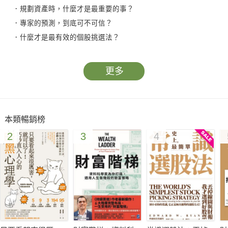
．規劃資產時，什麼才是最重要的事？
．專家的預測，到底可不可信？
．什麼才是最有效的個股挑選法？
．首次公開募股（IPO）是好的投資標的嗎？
．如何分辨可疑的消息？
更多
．利用機器人或AI投資，要注意什麼事？
如果你想知道這些問題的答案，一定不能錯過這本書！
本類暢銷榜
告別不懂裝懂，不斷懷疑自己的投資人生！
2
3
4
擁有三十多年的財務規劃師田中彰一，
結合日本股市、美國股市、投資信託等經驗與知識，
把散戶在實際操作時，常遇到的猶豫，被迫做出的決策，變成
Q&A的形式，
精選101道問題，透過深入淺出的問與答，在趣味中鍛鍊出你的
六大投資能力：