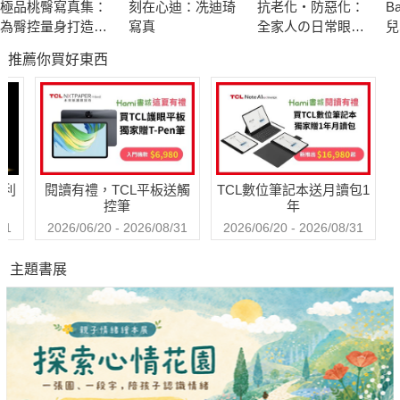
極品桃臀寫真集：
刻在心迪：冼迪琦
抗老化‧防惡化：
B
－世界上最古老的甜品之一：土耳其軟糖－
為臀控量身打造的
寫真
全家人の日常眼睛
兒
看過電影「納尼亞傳奇」的朋友，一定對白女巫賈迪絲用來
完美聖典！
保養書
張
推薦你買好東西
吸引小男孩愛德蒙出賣兄弟姐妹的土耳其軟糖充滿好奇。土耳其
軟糖是世界上最古老的甜品之一，起源可追溯到奧斯曼帝國時
代，這個甜點在當地的意思是「給喉嚨的安慰」。貴族名媛將它
用珍貴的蕾絲手帕包裹做為禮品送人，同時也是一般大眾過節或
婚慶中不可缺少的伴手禮。
哈利
閱讀有禮，TCL平板送觸
TCL數位筆記本送月讀包1
控筆
年
－給情人的浪漫小圓餅：義大利淑女之吻－
31
2026/06/20 - 2026/08/31
2026/06/20 - 2026/08/31
是義大利皮埃蒙特著名的餅乾，有個非常可愛的名字：「淑
主題書展
女之吻」，是起源於它的外形，兩片半圓形造型的餅乾似乎彼此
浪漫地親吻，在黑巧克力的包裹下合而為一，極其浪漫甜蜜。西
元1852年，國王維托裡奧·埃曼努埃萊二世要求宮廷糕點師製作
新甜點做為禮物，要送給心愛的女子。糕點師為了滿足國王，運
用榛果、麵粉、奶油、糖和雞蛋製成了現在著名的「淑女之
吻」，也得到了國王及歐洲王室的喜愛。