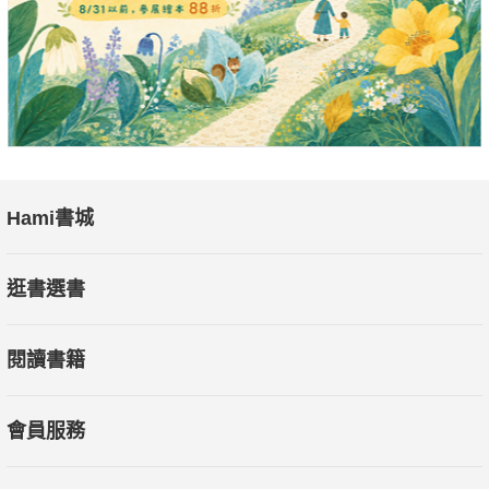
－瑞典重要節慶必吃的麵包：瑞典茶環麵包－
是一款略帶甜味的酵母麵包，很適合搭配茶飲，是午茶或睡
前的點心。它以天然香料調味，內部捲入糖及肉桂粉或小豆蔻
粉，再整型成花圈狀的糕點。烘烤出來的麵包表面淋灑上晶亮糖
霜，甚是美麗，它是瑞典世代相傳在耶誕節或復活節會準備的食
物，為客人帶來驚喜！
Hami書城
－瑞士咖啡館裡的招牌甜點：櫻桃白蘭地蛋糕－
逛書選書
美麗如畫的瑞士琉森當地有一間超過60年的咖啡館Heini
Luzern，咖啡館裡的糕點師Heinrich Höhn於1921年創造出一款
閱讀書籍
鬆軟的海綿蛋糕，上下覆蓋兩片酥脆的杏仁蛋白餅，夾層中塗抹
著櫻桃白蘭地酒製作的奶油，醇厚酒香中和了奶油的甜膩，堅果
風味的濃郁口感非常特別，吃起來滿滿幸福感。
會員服務
－不使用麵粉的十字架蛋糕：西班牙杏仁蛋糕－