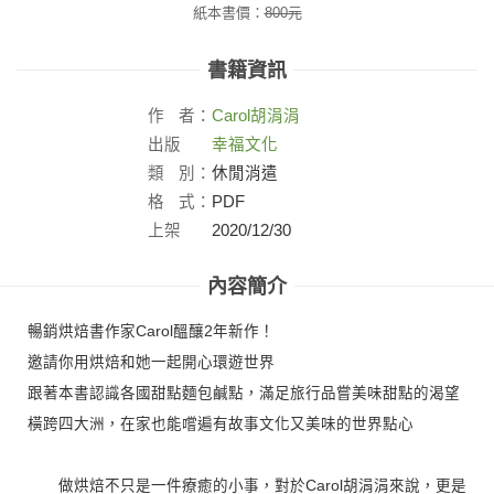
紙本書價：
800
元
書籍資訊
作
者：
Carol
胡涓涓
出版
幸福文化
社：
類
別：
休閒消遣
格
式：
PDF
上架
2020/12/30
日：
內容簡介
暢銷烘焙書作家Carol醞釀2年新作！
邀請你用烘焙和她一起開心環遊世界
跟著本書認識各國甜點麵包鹹點，滿足旅行品嘗美味甜點的渴望
橫跨四大洲，在家也能嚐遍有故事文化又美味的世界點心
做烘焙不只是一件療癒的小事，對於Carol胡涓涓來說，更是