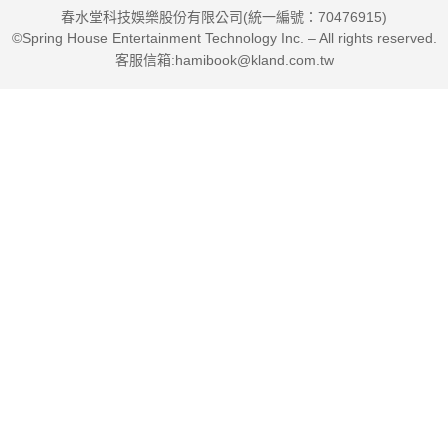
春水堂科技娛樂股份有限公司(統一編號：70476915)
©Spring House Entertainment Technology Inc. – All rights reserved.
－源自日本，入口即融、蓬鬆柔軟的新概念吐司：生吐司－
客服信箱:hamibook@kland.com.tw
日本大阪市的「乃が美」公司想讓各年齡層老少都能開心食
用所開發的吐司，這款新式吐司有著新鮮鮮奶油的自然甘甜而且
蓬鬆柔軟，製作過程中採用低溫烘烤，就算吃不完，也不需要再
烘烤就可以直接食用，像生巧克力般有著入口即融的感覺。
－韓國冬天街邊的熱呼呼小食：糯米糖餅－
糯米糖餅代表著冬天的小吃，軟Q外皮內含熱呼呼又甜滋滋
的內餡，在韓國街頭散步時，可拿在手中輕鬆食用。因為加熱而
融化成液態的紅糖混合著堅果，味道非常特別，是19世紀後期、
20世紀初期經由移民的中國商人傳到韓國，用糯米做出了類似家
鄉年糕般的外皮，是一款有著鄉愁的美味小食。
循著這本書按圖索驥，帶著好奇心發掘不同國家的經典烘焙
品項，作者親自示範詳細步驟圖解教作，以及說明麵團麵糊餡料