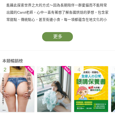
能藉此探索世界之大的方式～因為長期陪伴一群愛貓而不能時常
出國的Carol老師，心中一直有著想了解各國烘焙的夢想，包含家
常甜點、傳統點心，甚至街邊小食，每一項都蘊含在地文化的小
故事，更是每個離家遊子最心繫的家鄉滋味。因此，她花了兩年
時間，開始探索不同國家的美味糕點麵包，希望也分享給您充滿
更多
期待與喜悅的烘焙食譜。
今天，準備好你的烘焙道具，展開烘焙墊為地圖，用食材做
本類暢銷榜
出各個國家的烘焙點心，烤箱就是你的任意門，讓烤焙後的甜甜
2
3
4
香氣帶你到想要的國家一遊吧！Carol老師為你細說糕點們的來
由，精選橫跨亞洲、大洋洲、歐洲、美洲的傳統甜點、鹹點、麵
包，在家就能讓一道道世界美味出爐，用味覺感受環遊多國的美
好風情。
◆◆和烘焙一樣可口有趣的點心故事◆◆