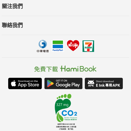
關注我們
聯絡我們