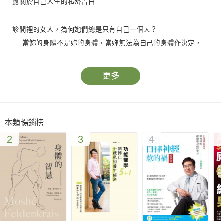
露關於自己人生的私密告白
診間裡的女人，為何她們總是只有自己一個人？
──當妳的身體不是妳的身體，當妳無法為自己的身體作決定，
伴侶、家屬與家庭的支持，在哪裡？
更多
｜影視化決定！臺灣首部女醫師視角的婦產科醫療劇，即將開
拍！
本類暢銷榜
如果《診間裡的女人》觸及你內心深處，《診間裡的女人2》讓
2
3
4
你想找回自己──
婦產科醫師林靜儀更深刻的思辨與真誠袒露：
只有她自己知道，病人流淚的椎心之痛，自己也曾痛過。
一個個圍繞在我們身邊的女人，是妻子、母親、女兒、姊妹，每
個人都必須理解的故事。