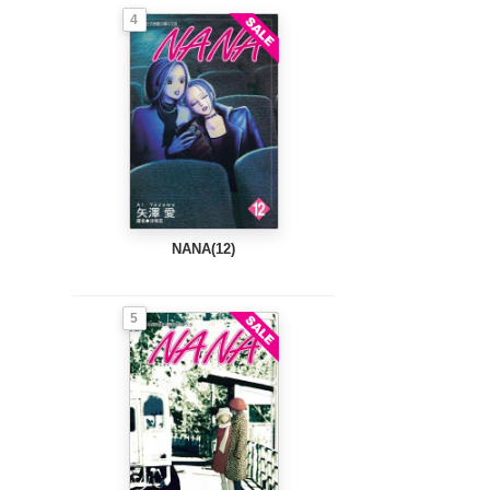
4
NANA(12)
5