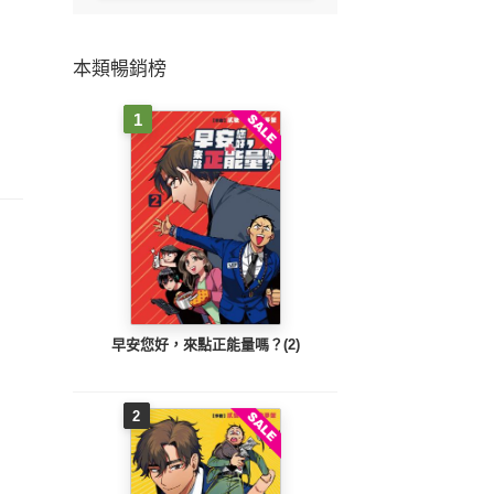
本類暢銷榜
1
早安您好，來點正能量嗎？(2)
2