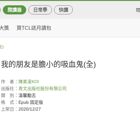
閱讀器
日常學
快讀
大獎
買TCL送月讀包
)
我的朋友是膽小的吸血鬼(全)
作
者：
陳美凌
KOI
出版社：
青文出版社股份有限公司
類
別：
溫馨勵志
格
式：
Epub 固定版
上架日：
2020/12/27