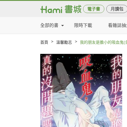
電子書
月讀包
全部的書
限時下載
看雜誌抽
>
>
首頁
溫馨勵志
我的朋友是膽小的吸血鬼(全