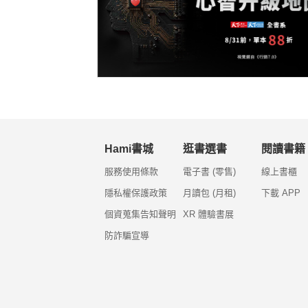
Hami書城
逛書選書
閱讀書籍
服務使用條款
電子書 (零售)
線上書櫃
隱私權保護政策
月讀包 (月租)
下載 APP
個資蒐集告知聲明
XR 體驗書展
防詐騙宣導