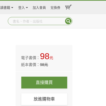
閱讀書籍
登入
加入會員
兌換券
98
電子書價：
元
紙本書價：
98
元
直接購買
放進購物車