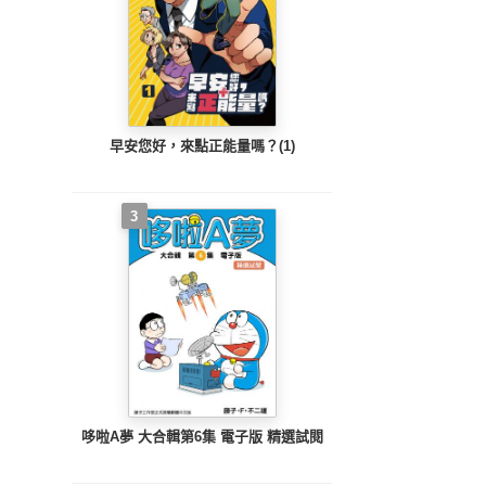
早安您好，來點正能量嗎？(1)
3
哆啦A夢 大合輯第6集 電子版 精選試閱