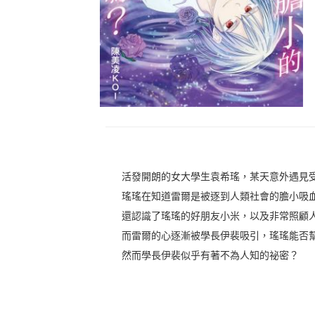
活發開朗的女大學生袁希瑤，某天意外遇見
瑤瑤在知道雷爾是被逐到人類社會的膽小吸
還認識了瑤瑤的好朋友小米，以及非常照顧
而雷爾的心逐漸被學長伊裴吸引，瑤瑤能否
然而學長伊裴似乎有著不為人知的祕密？