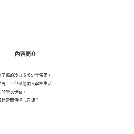
內容簡介
受了傷的冷白皮美少年雷爾。
血鬼，不但帶他融入學校生活，
人的學長伊裴。
幫助雷爾傳達心意呢？