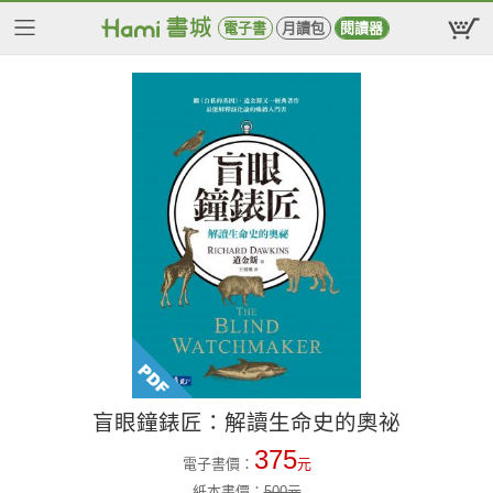
電子書
月讀包
閱讀器
盲眼鐘錶匠：解讀生命史的奧祕
375
電子書價：
元
紙本書價：
500
元