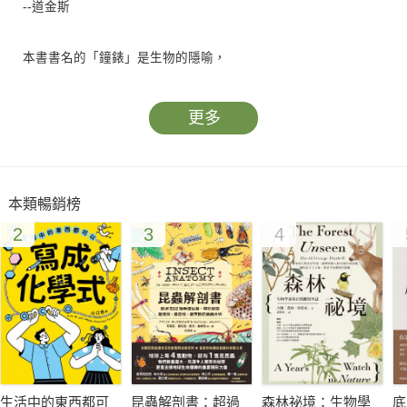
--道金斯
本書書名的「鐘錶」是生物的隱喻，
強調生物的構造與功能機制既複雜又巧妙。
「鐘錶匠」本來是「創世主」的隱喻，
更多
不過道金斯將它轉喻「演化機制」，
加上「盲眼」這個形容詞，
既凸顯了演化具有基因的隨機變異，
本類暢銷榜
也指出演化並沒有先驗的方向。
2
3
4
各種生物的構造與功能之所以成為現今的樣貌，
絕非偶然也非一蹴可幾，
那些看似隨機的演化過程，
卻足以構成生物體種種複雜巧妙的機制，
盲眼鐘錶匠究竟需要多大的能耐，
才能打造出各種精美的鐘錶？
讓我們跟著演化生物學大師道金斯，
生活中的東西都可
昆蟲解剖書：超過
森林祕境：生物學
底