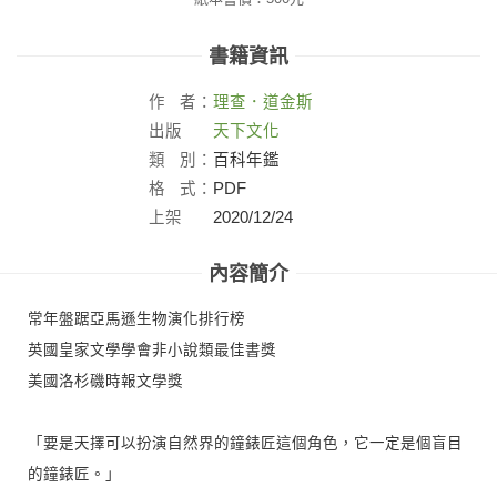
書籍資訊
作
者：
理查．道金斯
出版
天下文化
社：
類
別：
百科年鑑
格
式：
PDF
上架
2020/12/24
日：
內容簡介
常年盤踞亞馬遜生物演化排行榜
英國皇家文學學會非小說類最佳書獎
美國洛杉磯時報文學獎
「要是天擇可以扮演自然界的鐘錶匠這個角色，它一定是個盲目
的鐘錶匠。」