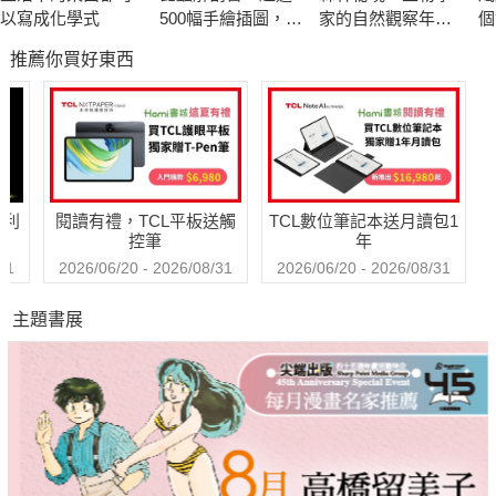
一舉窺探那些關於演化、關於天擇、
以寫成化學式
500幅手繪插圖，帶
家的自然觀察年誌
個
關於意圖推翻達爾文的各門學派，
你探索最漂亮、最
（自然寫作經典，
推薦你買好東西
奇怪、最有趣的蟲
長銷慶功版）
瞧瞧「物競天擇，適者生存」八字箴言背後，
蟲世界
藏著多少生命史的祕密。
哈利
閱讀有禮，TCL平板送觸
TCL數位筆記本送月讀包1
控筆
年
31
2026/06/20 - 2026/08/31
2026/06/20 - 2026/08/31
主題書展