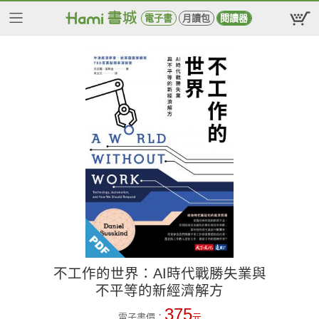
電子書
月讀包
閱讀器
不工作的世界：AI時代戰勝失業與
不平等的新經濟解方
375
電子書價：
元