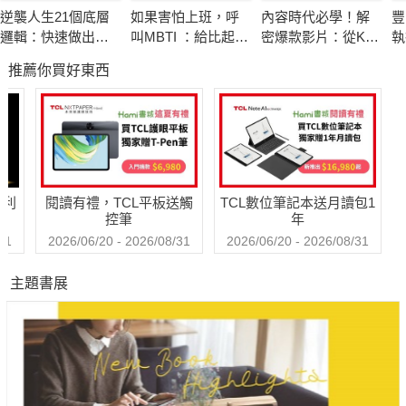
然而，丹尼爾．薩斯金梳理過去數十年來的人工智慧研究成果，
逆襲人生21個底層
如果害怕上班，呼
內容時代必學！解
豐
推翻過往經濟學家的看法。以往各界廣泛相信，機器必須先學會
邏輯：快速做出改
叫MBTI ：給比起工
密爆款影片：從K-
執
人類的思考或推理才有可能超越人類，當AlphaGo也能戰勝人類
變的高效率成長指
作，與人相處更吃
POP到好萊塢，深
題
推薦你買好東西
南
力的上班族，讓心
度挖掘讓人移不開
棋士，證明機器可以藉由讀取海量數據、自我學習，表現得比人
變輕鬆的16型人格
眼的「趣味公式」
類更好。
共事說明書
未來，每個人都會面臨「科技性失業」，只有掌握資本和機器的
少數人才能免於這波經濟浪潮的傷害。
哈利
閱讀有禮，TCL平板送觸
TCL數位筆記本送月讀包1
控筆
年
薩斯金強調，只有積極思考如何公平分配經濟繁榮的成果，以及
31
2026/06/20 - 2026/08/31
2026/06/20 - 2026/08/31
縮限科技巨頭急遽增強的政治權力，才能避免財富集中在少數人
主題書展
手裡的貧富不均情況。而當人人都可以沒有後顧之憂的生活，我
們最重要的課題，便是如何找到人生的目標與意義。
｜各界前瞻推薦｜