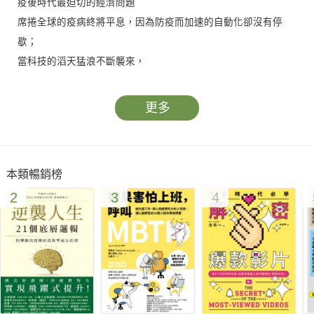
疫後時代最迫切的經濟問題
席捲全球的疫病終將平息，因為防疫而加速的自動化卻沒有停
歇；
當科技的滔天猛浪不斷襲來，
究竟會為我們開創不用工作卻很繁榮的烏托邦，
還是落入多數人沒有工作、貧富不均的悲慘世界？
更多
牛津大學經濟學家給下一個科技盛世的備忘錄
不工作的世界即將來臨，現在的職業技能全都可能被機器取代，
本類暢銷榜
未來的職場面貌會變得如何？人類沒有了工作，還剩下什麼？
2
3
4
自古以來，人們一直對機器可能取代人力而感到焦慮，許多經濟
學家卻對此抱持樂觀的態度，因為從歷史來看，新的發明總是會
補充人類勞動力的不足，或是創造出更多新形態的工作；機器其
實可以幫助勞工，而非傷害勞工。