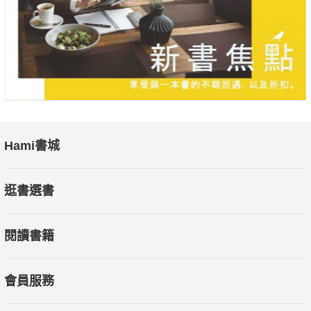
「任何思考未來經濟的潛在總統候選人都必讀此書！」
──《紐約時報》(The New York Times)
「對於新科技將如何改變工作世界，極具開創性與發人深省」
──戈登．布朗（Gordon Brown）／前英國首相
「為人工智慧時代工作的辯論，提供一套傑出、縝密的論述。本
書通今博古、見多識廣，正是理解數位科技與人工智慧如何重塑
經濟與勞動市場的不二之選。」
Hami書城
──傑佛瑞．薩克斯（Jeffrey D. Sachs）／美國哥倫比亞大學教
授、聯合國永續發展中心主任
逛書選書
「本書參透人工智慧時代工作的未來。從經濟學角度來探討這個
議題，本書內容可謂深思熟慮、見識卓越；不過本書真正的優越
閱讀書籍
之處在於超越經濟學範疇。其貢獻無庸置疑。」
──勞倫斯．桑默斯（Lawrence H. Summers）／前世界銀行首
席經濟學家、哈佛大學榮譽校長
會員服務
「丹尼爾．薩斯金針對科技即將改變人類工作型態的趨勢提供一