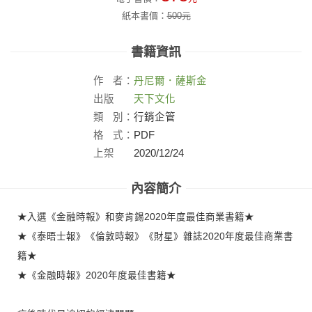
紙本書價：
500
元
書籍資訊
作
者：
丹尼爾．薩斯金
出版
天下文化
社：
類
別：
行銷企管
格
式：
PDF
上架
2020/12/24
日：
內容簡介
★入選《金融時報》和麥肯錫2020年度最佳商業書籍★
★《泰晤士報》《倫敦時報》《財星》雜誌2020年度最佳商業書
籍★
★《金融時報》2020年度最佳書籍★