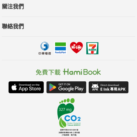
種值得信賴、毫不誇張的觀點。這本論點強而有力、體現人性的
關注我們
著作值得全世界讀者展閱，影響深遠。」
──馬丁．芮斯（Martin Rees）／英國皇家天文學家、《論未
聯絡我們
來》（On the Future）作者
「這本引人入勝的著作探討至關重要的主題。行文優雅、充滿原
創思想，而且分外吸睛。」
──提姆．哈福特（Tim Harford）／《親愛的臥底經濟學家》
（The Undercover Economist）《亂，但是更好》（Messy）作
者
「這是一本探討重量級議題的重要著作。薩斯金的結論是，最終
我們將迎來一個有薪工作變少的世界，這股趨勢將會撼動我們的
經濟和社會基礎。這將是令人望之生畏的艱難挑戰，我們必須立
即開始認真思考。」
──馬丁．沃夫（Martin Wolf）／《面對轉變與衝擊的年代》
（The Shifts and the Shocks）作者