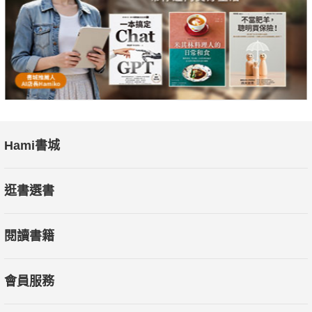
問??）
── 男人做愛不戴套，算渣嗎？
★ 聯合推薦 （按筆畫順序排列）
史丹利、李佩甄、許藍方、陶晶瑩、黃大米、黃子佼
Hami書城
逛書選書
閱讀書籍
會員服務