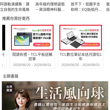
【內容簡介】
阿德勒演講集：建
高年級的理想姿態
放不下，就握手言
當
本書是欣西亞開放線上諮詢「欣西亞怎麼辦？」後，
立自我的生命風格
－資深精神科醫師
和吧：EQ始祖丹尼
自
粉絲、苦主們來信，她諄諄告誡的親密關係勸世文。
也嚮往的老後人生
爾．高曼與措尼仁
煉
推薦你買好東西
波切的冥想智慧
當中不乏婚前、婚後相處的擔憂，連「陰毛要修嗎？」
「愛愛很卡」、「怎麼搖膝蓋才不會痠」都有人來問。
檯面上閃躲遮掩，檯面下網路匿名卻討論得很熱烈！
他沉迷ＡＶ女優，她貪戀韓國歐巴，卻不懂彼此歡愉!?
哈利
閱讀有禮，TCL平板送觸
TCL數位筆記本送月讀包1
怎麼做才是經營愛情、婚姻，面對出軌時該有的態度？
控筆
年
怎麼辦的背後，是否存在著誤解、自信心不足等問題？
31
2026/06/20 - 2026/08/31
2026/06/20 - 2026/08/31
主題書展
時代在變化，婚外情、約炮等戲劇化的兩性問題層出不窮，
成熟的你該與時俱進，重新正視情感教育和關係裡的學問。
ＰＬＵＳ Shane看四十歲的人生
♣ Shane你怎麼看？ ── 女友乳頭長，怎麼辦？（這也能