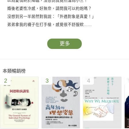
以為愛情終於降臨，沒想到我竟然淪為小三！
婚後老婆性冷感，好無奈，請問我可以約炮嗎？
沒想到另一半居然對我說：「外遇對象是真愛！」
弟弟拿我的襪子在打手槍，感覺很不舒服欸……
社交、通訊軟體氾濫，開放的性關係早已不稀奇，
更多
重點是，遇到問題後該如何面對瀕臨破裂的感情。
專文推薦
本類暢銷榜
「欣西亞的文字……兩性專家中的周，腥，遲！」 ──
2
3
4
Ｈ 作家
「性比愛重要的時代來了……性與愛不該那麼沉重！」── 許常
德 作家
「一貫的幽默筆觸……老少咸宜的生活實戰教學。」 ── 黃宥
嘉 眼科醫師