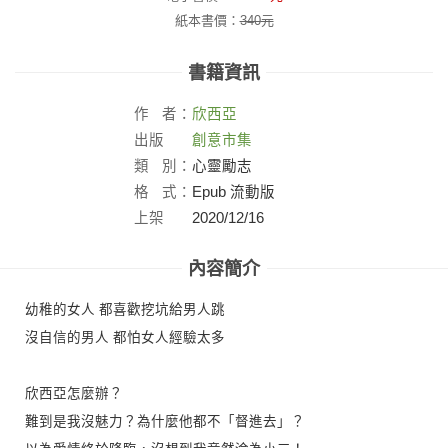
紙本書價：
340
元
書籍資訊
作
者：
欣西亞
出版
創意市集
社：
類
別：
心靈勵志
格
式：
Epub 流動版
上架
2020/12/16
日：
內容簡介
幼稚的女人 都喜歡挖坑給男人跳
沒自信的男人 都怕女人經驗太多
欣西亞怎麼辦？
難到是我沒魅力？為什麼他都不「督進去」？