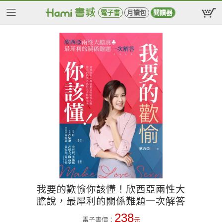
電子書
月讀包
閱讀器
我要的歡愉你該懂！欣西亞兩性大
膽說，最犀利的關係難題一次解答
238
電子書價：
元