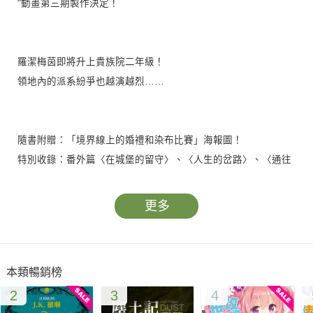
"動畫第三期製作決定！
羅潔梅茵即將升上貴族院二年級！
領地內的派系紛爭也越演越烈……
隨書附贈：「境界線上的婚禮和染布比賽」海報圖！
特別收錄：番外篇〈在城堡的留守〉、〈人生的岔路〉、〈通往
專屬的路〉＋〈輕鬆悠閒的家族日常〉四格漫畫！
更多
順利讓艾倫菲斯特的平民區煥然一新後，羅潔梅茵開始致力於讓
領地蓬勃發展，好加強對其他領地的影響力。為此，居民的協助
本類暢銷榜
不可或缺。
2
3
4
為了消除平民與貴族之間的隔閡，她自告奮勇攬下各種工作，諸