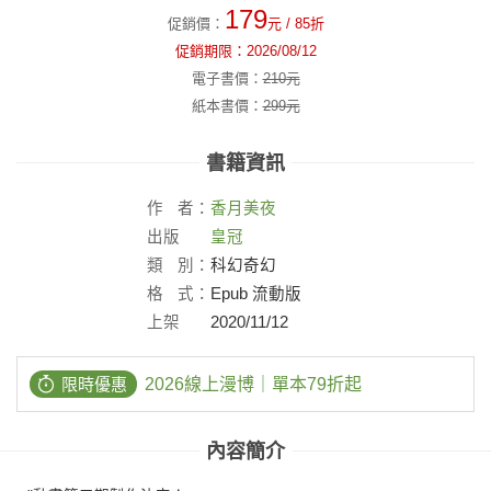
179
促銷價：
元
/ 85折
促銷期限：
2026/08/12
電子書價：
210
元
紙本書價：
299
元
書籍資訊
作
者：
香月美夜
出版
皇冠
社：
類
別：
科幻奇幻
格
式：
Epub 流動版
上架
2020/11/12
日：
限時優惠
2026線上漫博｜單本79折起
內容簡介