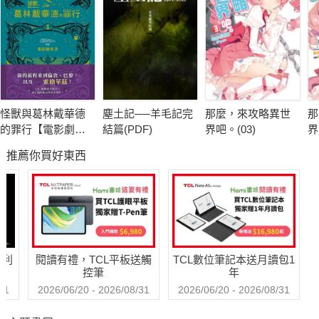
如前往直轄地的印刷工坊視察、舉辦染布比賽挖掘工匠、妄想興
建圖書館等等。
然而，艾倫菲斯特與亞倫斯伯罕的關係錯綜複雜。參加兄長的結
婚儀式時，羅潔梅茵除了要小心提防蠢蠢欲動的舊薇羅妮卡派貴
族，領地內的派系紛爭也越演越烈……"
怪獸與葛林戴華德
塵土記──羊毛記完
那麼，來攻略異世
那
的罪行【電影劇本
結篇(PDF)
界吧。(03)
界
書】
推薦你買好東西
哈利
閱讀有禮，TCL平板送觸
TCL數位筆記本送月讀包1
控筆
年
31
2026/06/20 - 2026/08/31
2026/06/20 - 2026/08/31