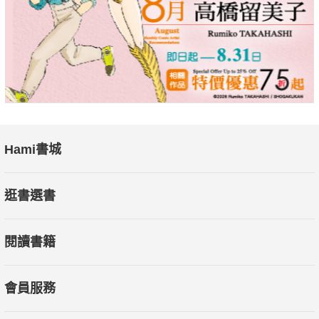
Hami書城
逛書選書
閱讀書籍
會員服務