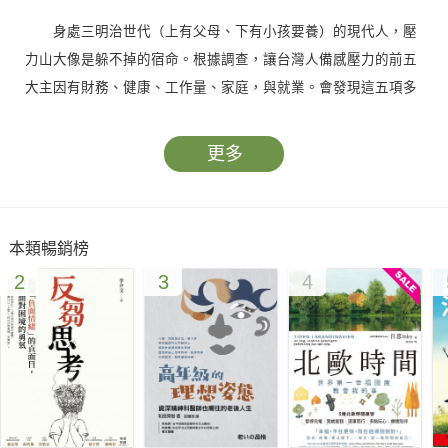
身處三明治世代（上有父母、下有小孩要養）的現代人，壓
力山大像是躲不掉的宿命。根據調查，讓台灣人備感壓力的前五
大主因有財務、健康、工作量、家庭，與就業。會發現這五項多
少都與家庭、工作有關。此外，近年的「整體健康指數」裡，全
球表現都進步了，但台灣表現卻退步了。壓力山大的台灣人十分
更多
常見，但並不是每個民眾都把「壓力當一回事」，甚至不認為壓
力是需要處理，也不了解該如何取得協助。調查發現，面對壓
力，近五成民眾選擇的紓壓方法，是從事自己喜歡的活動，包含
本類暢銷榜
24％的購物與22％的睡一覺；只有5％的民眾，會尋找專業人士
2
3
4
討論自己的壓力。
壓力早就不是新鮮事，存在你我日常生活中，卻始終很少受
到正式的關注。我們雖然平均壽命增加了，但卻未必能「健康的
老」。許多「不健康」的種子，也早在年輕、青壯年時，就跟著
壓力一起被種下了。我們甚至可以說，壓力是讓許多疾病快速惡