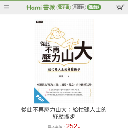
電子書
月讀包
閱讀器
從此不再壓力山大：給忙碌人士的
紓壓撇步
252
電子書價：
元