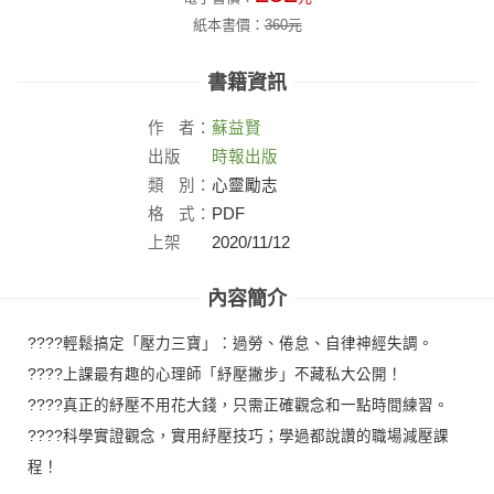
紙本書價：
360
元
書籍資訊
作
者：
蘇益賢
出版
時報出版
社：
類
別：
心靈勵志
格
式：
PDF
上架
2020/11/12
日：
內容簡介
????輕鬆搞定「壓力三寶」：過勞、倦怠、自律神經失調。
????上課最有趣的心理師「紓壓撇步」不藏私大公開！
????真正的紓壓不用花大錢，只需正確觀念和一點時間練習。
????科學實證觀念，實用紓壓技巧；學過都說讚的職場減壓課
程！