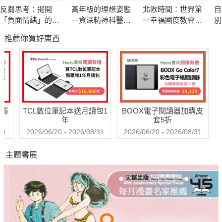
化的重要原因。
反芻思考：揭開
高年級的理想姿態
北歐時間：世界第
自
「負面情緒」的真
－資深精神科醫師
一幸福國度教會我
別
《從此不再壓力山大：給忙碌人士的紓壓撇步》是由知名心
面目，重拾面對困
也嚮往的老後人生
的事
推薦你買好東西
境的勇氣
理師--蘇益賢將他執業至今近兩百場的壓力講座，加上許多學員
互動、討論、激盪的心得，去蕪存菁後整理而成。他將全書分為
「好壓力vs.壞壓力：壓力和你想的不一樣」、「意想不到，原來
壓力從這裡來」、「心理師不藏私的紓壓撇步」、「你知道
『你』就是自己最大的壓力來源嗎?」四部分，從了解好壓力與
送觸
TCL數位筆記本送月讀包1
BOOX電子閱讀器加購皮
壞壓力，到壓力的來龍去脈，以及學習正確且有效的紓壓方法，
年
套5折
一一詳述分享給讀者。
31
2026/06/20 - 2026/08/31
2026/06/20 - 2026/08/31
主題書展
作者期待透過本書，能讓更多人知道現代人必備的壓力知
識，也學會帶得走、用得上的紓壓技巧；希望讀者經由一次次的
自我提醒，練習書中提到的各種觀念與紓壓方式，改善自己在日
常生活中所遭遇到的壓力問題。最終能找到一種平衡方式，讓剛
剛好的壓力推自己一把，同時找到方法應對「不健康的壓力」。