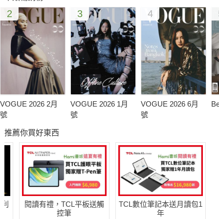
2
3
4
VOGUE 2026 2月
VOGUE 2026 1月
VOGUE 2026 6月
B
號
號
號
推薦你買好東西
哈利
閱讀有禮，TCL平板送觸
TCL數位筆記本送月讀包1
控筆
年