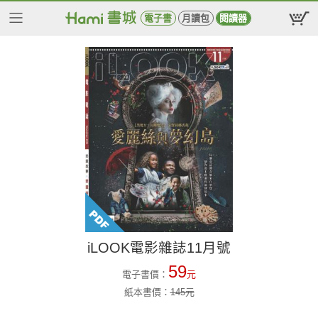
電子書
月讀包
閱讀器
iLOOK電影雜誌11月號
59
電子書價：
元
紙本書價：
145
元