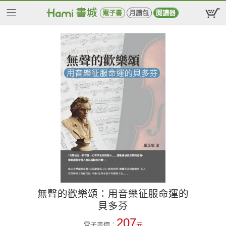
電子書
月讀包
閱讀器
無聲的歡樂頌：用音樂征服命運的
貝多芬
207
電子書價：
元