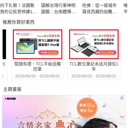
路德維希‧范‧貝多芬，德國著名作曲家、維也納古典樂派代表
向下扎根！法國教
圖解台灣行業神明
吃佛：從一座城市
唯
人物之一，對世界音樂的發展產生了舉足輕重的影響，被人們稱
育的公民思辨課1－
圖鑑：台南體傳統
窺見西藏的劫難與
平
為「樂聖」。
「什麼是種族歧
工藝
求生
屬
推薦你買好東西
視？在日常生活中
貝多芬的祖父是波昂的一名宮廷樂隊指揮，父親是一位宮廷男高
又如何被複
音歌手，母親是一位女傭。自幼貝多芬就顯露出了非凡的音樂天
製？」：追根究柢
賦，父親為了將他培養成像莫札特一樣的神童，從小就逼他學習
各種沒來由的成見
與誤解
鋼琴和小提琴。從八歲開始，貝多芬就已經開始在音樂會上表演
並嘗試作曲了。
哈利
閱讀有禮，TCL平板送觸
TCL數位筆記本送月讀包1
如莫札特所預言的那樣，貝多芬後來成為世界音樂史上最偉大的
控筆
年
作曲家之一。他的創作表現出堅強的意志和性格，反映了那個時
31
2026/06/20 - 2026/08/31
2026/06/20 - 2026/08/31
代的思想，具有濃烈的英雄主義情感。他的作品既壯麗宏偉又樸
主題書展
實鮮明，音樂內容十分豐富，同時又容易被聽眾接受和理解。
但後來貝多芬的聽力卻開始下降，最後甚至完全喪失了聽力。即
便如此，他依然沒有放棄對音樂的執著，而是「扼住命運的喉
嚨」，用堅強的意志克服了重重困難，創作出了許多經典的傳世
之作，比如代表他樂觀主義的《英雄交響曲》，代表他堅韌毅力