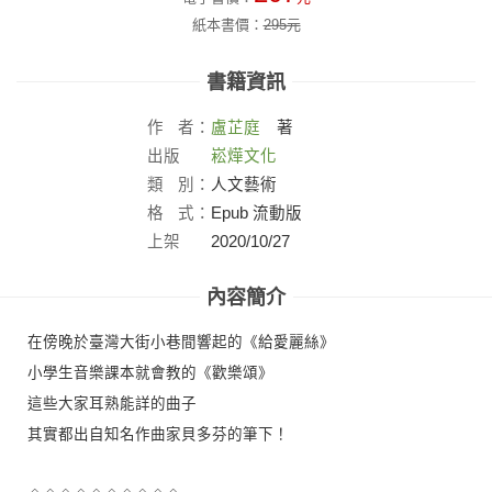
紙本書價：
295
元
書籍資訊
作
者：
盧芷庭
著
出版
崧燁文化
社：
類
別：
人文藝術
格
式：
Epub 流動版
上架
2020/10/27
日：
內容簡介
在傍晚於臺灣大街小巷間響起的《給愛麗絲》
小學生音樂課本就會教的《歡樂頌》
這些大家耳熟能詳的曲子
其實都出自知名作曲家貝多芬的筆下！