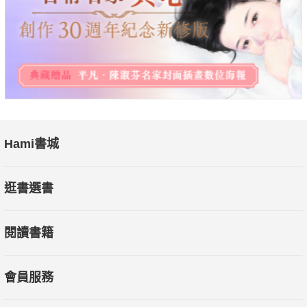
的《第九交響曲》等。
在這些經典的音樂作品當中，貝多芬將自由的精神和滿腔的熱情
都傾注其中，從而開創了音樂史上的新領域，總結了他光輝燦
爛、史詩般的一生，也展現了人類美好的願望。
貝多芬的墓碑上銘刻著奧地利詩人的題詞：「當你站在他的靈柩
面前時，籠罩著你的並不是志頹氣喪，而是一種崇高的感情；只
有對他這樣的一個人我們才可以說：他完成了偉大的事業……」
本書從貝多芬的兒時生活寫起，述說了他波瀾壯闊的一生。希望
Hami書城
讀者們能藉由本書更深入認識這位偉大的音樂家、了解他坎坷的
人生、對音樂執著不懈的追求，以及對命運不放棄、不認輸的堅
逛書選書
毅精神。
閱讀書籍
會員服務