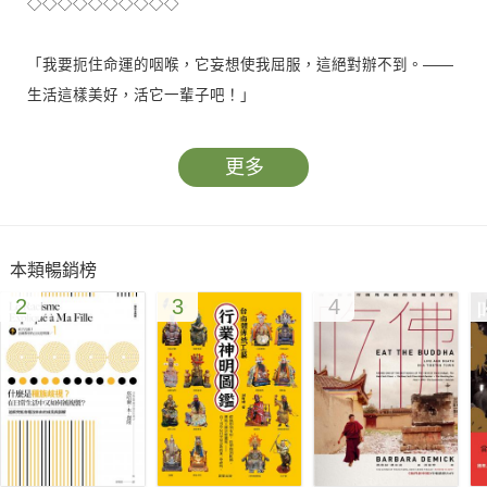
◇◇◇◇◇◇◇◇◇◇
「我要扼住命運的咽喉，它妄想使我屈服，這絕對辦不到。——
生活這樣美好，活它一輩子吧！」
「痛苦能夠毀滅人，受苦的人也能把痛苦毀滅。創造就需苦難，
苦難是上帝的禮物。」
更多
——貝多芬
作為音樂家，他卻失去了對音樂家而言最重要的「聽力」
本類暢銷榜
他焦慮、痛苦、抑鬱，甚至渴望自殺
2
3
4
儘管如此，他依然在苦難中站了起來
浴火新生，更為燦爛耀眼
他就是舉世聞名的「樂聖」貝多芬
◇◇◇◇◇◇◇◇◇◇