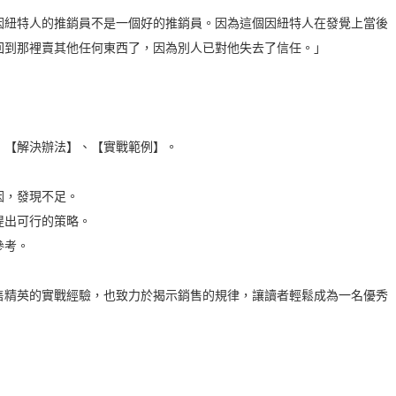
紐特人的推銷員不是一個好的推銷員。因為這個因紐特人在發覺上當後
回到那裡賣其他任何東西了，因為別人已對他失去了信任。」
【解決辦法】、【實戰範例】。
，發現不足。
出可行的策略。
參考。
精英的實戰經驗，也致力於揭示銷售的規律，讓讀者輕鬆成為一名優秀