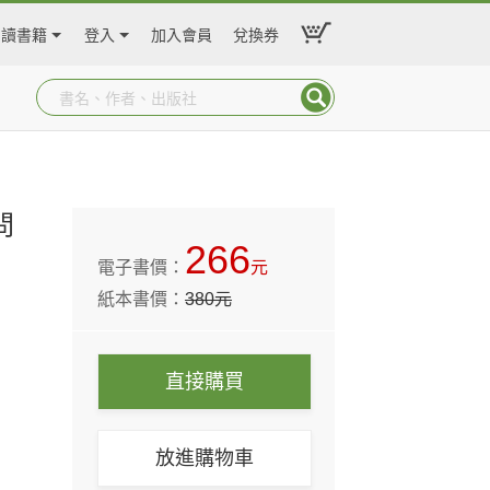
閱讀書籍
登入
加入會員
兌換券
問
266
電子書價：
元
紙本書價：
380
元
直接購買
放進購物車