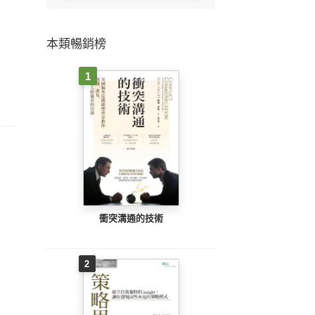
本類暢銷榜
1
衝突溝通的技術
2