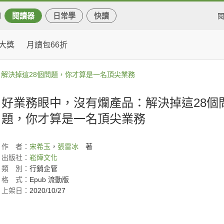
閱讀器
日常學
快讀
大獎
月讀包66折
解決掉這28個問題，你才算是一名頂尖業務
好業務眼中，沒有爛產品：解決掉這28個
題，你才算是一名頂尖業務
作
者：
宋希玉
，
張雷冰
著
出版社：
崧燁文化
類
別：
行銷企管
格
式：
Epub 流動版
上架日：
2020/10/27