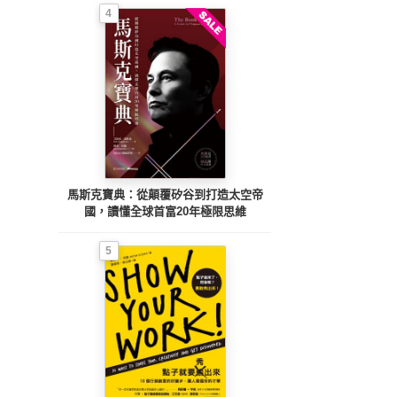
4
馬斯克寶典：從顛覆矽谷到打造太空帝
國，讀懂全球首富20年極限思維
5