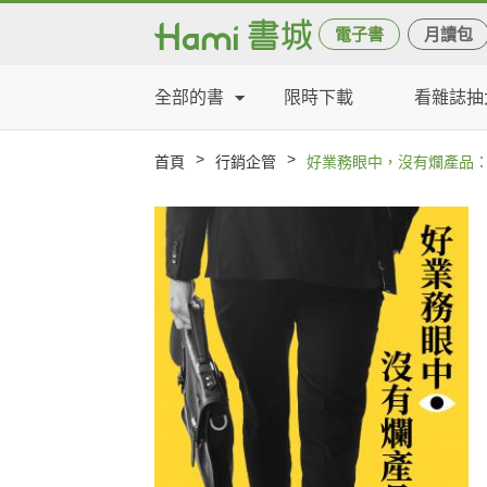
電子書
月讀包
全部的書
限時下載
看雜誌抽
>
>
首頁
行銷企管
好業務眼中，沒有爛產品：