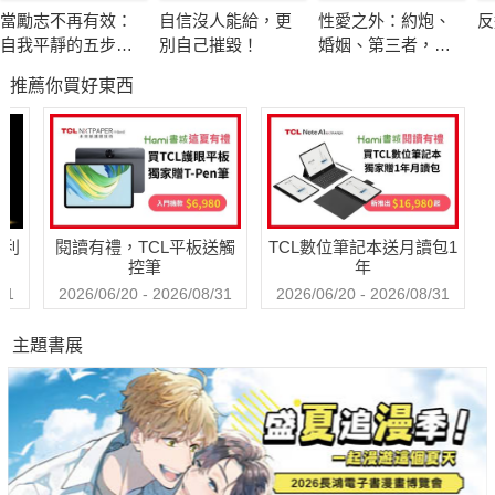
當勵志不再有效：
自信沒人能給，更
性愛之外：約炮、
反
【世界名人的正能量，將思想付諸行動吧！】
自我平靜的五步修
別自己摧毀！
婚姻、第三者，打
成功是一分天才，九十九分的「血汗」：
煉
破傳統思考的禁忌
推薦你買好東西
相談
安徒生在成為知名作家前，曾夢想要當演員和舞蹈家……
史蒂芬·霍金年輕時便深受疾病折磨，卻成為了舉世聞名的科學
家……
一場大火燒掉了愛迪生幾十年的心血結晶，愛迪生卻笑著招呼妻
小欣賞這場祝融光景……
哈利
閱讀有禮，TCL平板送觸
TCL數位筆記本送月讀包1
控筆
年
【每章節後附有性格測試，幫助讀者更加了解自己】
31
2026/06/20 - 2026/08/31
2026/06/20 - 2026/08/31
抗壓性、拖延症、意志力、社交力……
主題書展
問題範圍寬廣，涵蓋多個面向；
超逼真模擬情境，加強測試結果的完整性。
以為自己很堅強，其實隱藏了一顆脆弱的心？
你——真的了解自己嗎？