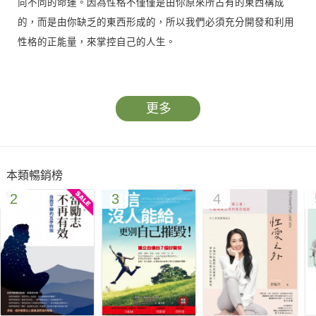
向不同的命運。因為性格不僅僅是由你原來所占有的東西構成
的，而是由你缺乏的東西形成的，所以我們必須充分開發和利用
性格的正能量，來掌控自己的人生。
每個人的命運都不是上天註定的，在很大程度上是由我們自己的
性格來掌控的。這個世界上有很多的高效能人士和失敗者，高效
更多
能人士之所以成功，不是因為他們的命運特別好，而是因為他們
懂得使用性格的正能量，這些性格的正能量促使他們在事業的道
路上一往直前。
本類暢銷榜
2
3
4
★☆★☆★☆★☆★☆本書特色★☆★☆★☆★☆★☆
【紙上談兵人人都會，怎麼做到真正開朗？】
找出讓自己煩惱的原因，麻煩有時竟然是自己製造出來的？
無色無味的空虛感，正慢慢侵蝕掉你我的心智？
所謂堅持到底，究竟是偏激還是對真理的執著？