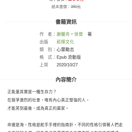
紙本書價：
380
元
書籍資訊
作
者：
謝蘭舟
，
徐登
著
出版
崧燁文化
社：
類
別：
心靈勵志
格
式：
Epub 流動版
上架
2020/10/27
日：
內容簡介
正能量其實是一種生存力？
在競爭激烈的社會，唯有內心真正堅強的人，
才能笑到最後，成為真正的贏家。
命運是海，性格是舵手手裡的指南針，不同的性格引領著人們走