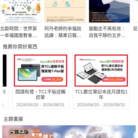
牌階段（起步期、成長期、穩定期、重置期）等，盼仍處於迷惘
階段的朋友，能皆由個人人生經驗找尋自我、探索自我。
北歐時間：世界第
阿丹老師的幸福說
當勵志不再有效：
反
真心推薦：
一幸福國度教會我
話課：蘋果日報專
自我平靜的五步修
作家及影響力學院創辦人／丁菱娟
的事
題報導，學生瘋狂
煉
推薦你買好東西
搶修的大學最夯
Dcard 創辦人暨執行長／林裕欽
課，教你不當句點
知名部落客／艾兒莎
王，「說」出幸福
前阿里巴巴集團Lazada副總／許詮
人生！
作家、「職涯實驗室」社群創辦人／何則文
《黃阿瑪的後宮生活》作者／志銘與狸貓
哈利
閱讀有禮，TCL平板送觸
TCL數位筆記本送月讀包1
控筆
年
31
2026/06/20 - 2026/08/31
2026/06/20 - 2026/08/31
主題書展