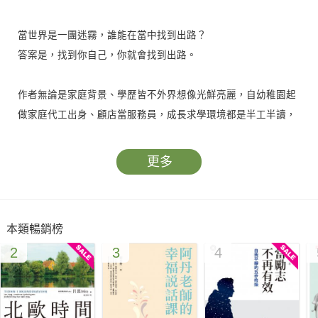
當世界是一團迷霧，誰能在當中找到出路？
答案是，找到你自己，你就會找到出路。
作者無論是家庭背景、學歷皆不外界想像光鮮亮麗，自幼稚園起
做家庭代工出身、顧店當服務員，成長求學環境都是半工半讀，
直至24歲出國留學才發現「擁有自己的時間是多麼彌足珍貴」，
更意識到環境改變才能持續反思自我。
更多
出社會以後，本以為自己是工作狂，卻發現事事都只是在迎合他
人期待，卻苦無扭轉現狀的能力，透過自我學習、拒絕不公平對
本類暢銷榜
待、發展社群、成為串接他人的平臺，持續透過個人寫作，2年
2
3
4
將單篇文章價值翻漲20倍，更持續轉型、升級，被外界視為是擁
有正職工作卻能經營個人品牌、斜槓的標竿。
作者透過人生實戰經驗，統整出個人品牌定位心法、拆解個人品