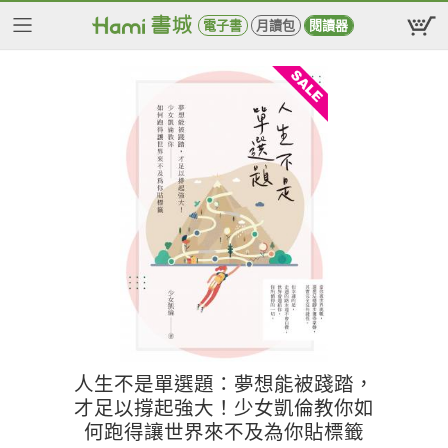
電子書
月讀包
閱讀器
人生不是單選題：夢想能被踐踏，
才足以撐起強大！少女凱倫教你如
何跑得讓世界來不及為你貼標籤