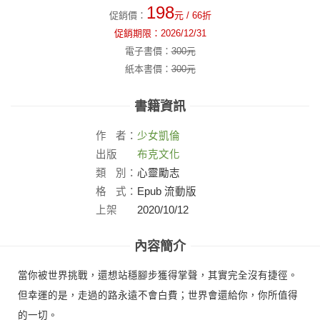
198
促銷價：
元
/ 66折
促銷期限：
2026/12/31
電子書價：
300
元
紙本書價：
300
元
書籍資訊
作
者：
少女凱倫
出版
布克文化
社：
類
別：
心靈勵志
格
式：
Epub 流動版
上架
2020/10/12
日：
內容簡介
當你被世界挑戰，還想站穩腳步獲得掌聲，其實完全沒有捷徑。
但幸運的是，走過的路永遠不會白費；世界會還給你，你所值得
的一切。