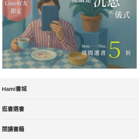
───｜書中金句摘錄｜───
★「不要用蠻力來做事，要學會用智慧來做事；想辦法以最省力
的步驟，創造出最高的效率。」
★「逆向顛覆思維的 12 字箴言：確定目標，選對框架，提升能
力。」
★「精準換算之道就在於『換』，更在於『算』；只要明白了
『算』，後面再去『換』，就敢大膽的去投入、去行動；換句話
說，就是敢去『送』，才捨得『送』！」
★「農夫育成思維的核心就是 6 個字：先培養，後收成。」
Hami書城
★「所謂創業者就是能運用智慧整合現有及未來的資源，並使其
產生更大經濟價值的人。」
逛書選書
★「一個人總是先給予先付出，不斷的捨棄，自然而然就會得到
更多的東西。一個人的格局思維，也是不斷捨棄出來的，捨小得
閱讀書籍
大。」
★「做任何項目或專案都是這樣，都要蒐集很多很多成功案例，