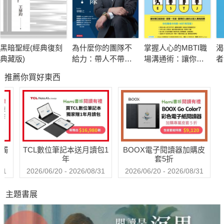
★10個價值數億元的贏家智慧學，讓你「不只成功，更加卓
越」！
★想要變得不一樣，就從現在開始改變！
黑暗聖經(經典復刻
為什麼你的團隊不
掌握人心的MBTI職
渴
典藏版)
給力：帶人不帶
場溝通術：讓你開
者
所謂在創業的道路上，若能獲得貴人相助，必能加快成功的速
心，憑什麼衝業績
口說對話、提案一
《
推薦你買好東西
次過、贏得好人緣
金
度，張昶恩十分幸運在創業低潮時於香港機場獲得馬雲先生(阿里
的16型人職場指南
巴巴集團創辦人)指點迷津，掌握創業致勝的關鍵，從此翻轉命
運！
人生一定要有夢想，有明確夢想的人不多，能實現夢想的人更
少……。很多人選擇靠創業來實現夢想，但為何最後能靠創業實
送觸
TCL數位筆記本送月讀包1
BOOX電子閱讀器加購皮
現夢想的人卻少之又少，因為現今要想創業成功不能只憑滿腔熱
年
套5折
血跟積極心態！
31
2026/06/20 - 2026/08/31
2026/06/20 - 2026/08/31
由亞洲商戰心理學第一人張昶恩，將自已的創業經歷及職場經
主題書展
驗，有系統，有條理的整理出掌握10個關鍵思維，讓創業成功不
再困難重重，遙不可及！