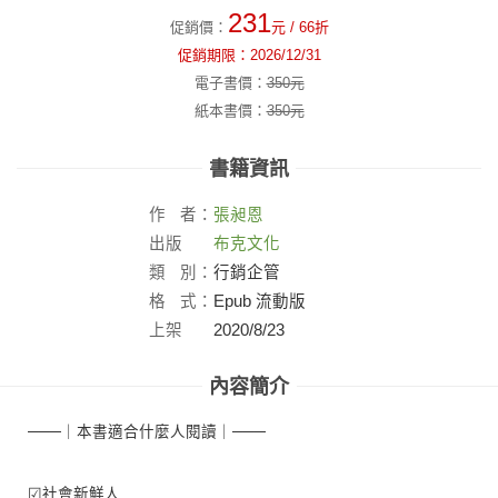
231
促銷價：
元
/ 66折
促銷期限：
2026/12/31
電子書價：
350
元
紙本書價：
350
元
書籍資訊
作
者：
張昶恩
出版
布克文化
社：
類
別：
行銷企管
格
式：
Epub 流動版
上架
2020/8/23
日：
內容簡介
───｜本書適合什麼人閱讀｜───
☑社會新鮮人