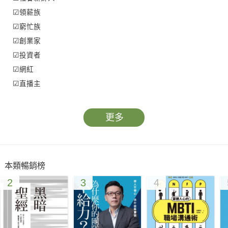
☑領薪族
☑窮忙族
☑創業家
☑投資者
☑網紅
☑直播主
☑想要創業的人
☑追求財富自由的人
更多
───｜本書特色｜───
本類暢銷榜
★創業者的成功寶典！
2
3
4
★組織領袖的致勝法寶！
★讀書會指定必讀好書！
★創業成功的加速器，翻轉人生的必修課~
★掌握10個關鍵思維，讓創業成功，不再困難重重，遙不可及！