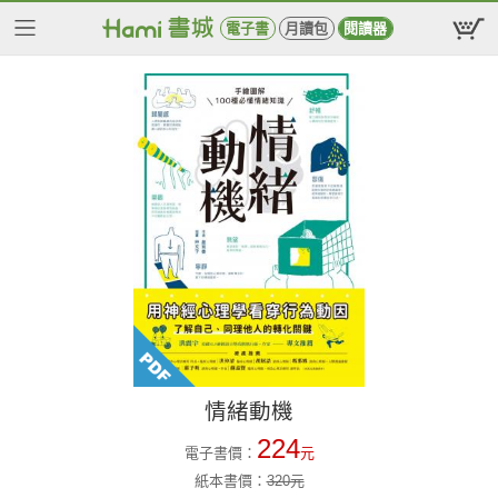
電子書
月讀包
閱讀器
情緒動機
224
電子書價：
元
紙本書價：
320
元