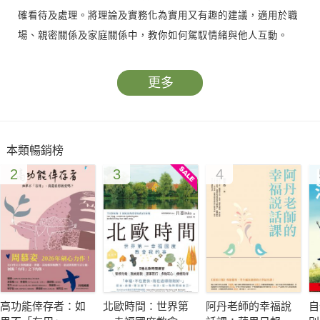
確看待及處理。將理論及實務化為實用又有趣的建議，適用於職
場、親密關係及家庭關係中，教你如何駕馭情緒與他人互動。
／為什麼我們需要覺察情緒背後的動機？／
更多
我們經常不自覺地將負面情緒再度施加給自己、身邊親近的
好友或家人，若對情緒有基本的認識與掌握，將會成為第一道防
本類暢銷榜
線，使我們跳脫負面情緒的漩渦，避免進入憂鬱、燥鬱或是抑鬱
2
3
4
的狀態。
身心狀態的好壞決定了一切。縱使你有高於他人的聰明才
智，若情緒一直處於負面狀態，也都無濟於事。此時需要將情緒
感受調整到正面、積極進取的狀態，將有機會發揮無限潛能。
►►了解情緒背後的動機，能懂得與這些倏忽即逝的情緒感
高功能倖存者：如
北歐時間：世界第
阿丹老師的幸福說
自
受共處，最終找到自己的方式轉化情緒，如此將幫助我們更了解