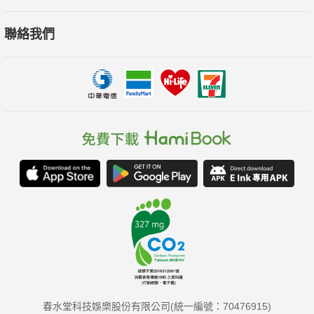
聯絡我們
‧100種常見的情緒詞彙，細膩剖析這些情緒的成因及背後
動機。
‧如何覺察日常生活中的各種情緒。
‧哪些情緒應該練習放下並自我處理，又有哪些情緒應該以
合適的方式表達出來。
‧如何應對在家庭、職場和感情中15種常見的複雜情緒情
境。
本書特色
✦ 收錄100種熟悉或罕見的感受、情緒及心理狀態，揭露這
些情緒為何而來、應該如何被正確看待及處理。
✦ 提出15則在職場、感情和家庭中的煩惱Q & A，看穿情緒
如何在我們的人生中作工。
春水堂科技娛樂股份有限公司(統一編號：70476915)
✦ 幫助覺察自我情緒的小練習──如何有效進行正念練習