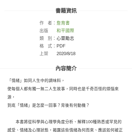
書籍資訊
作
者：
詹育書
出版
和平國際
社：
類
別：
心靈勵志
格
式：
PDF
上架
2020/8/18
日：
內容簡介
「情緒」如同人生中的調味料，
使每個人都有獨一無二人生故事，同時也是千奇百怪的煩惱來
源，
到底「情緒」是怎麼一回事？背後有何動機？
本書將從科學與心理學角度分析、解釋100種熟悉或罕見的
感受、情緒及心理狀態，揭露這些情緒為何而來、應該如何被正