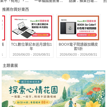
果不「有用」，我
一幸福國度教會我
話課：蘋果日報專
別
及欣賞自己與他人！
還值得被愛嗎？
的事
題報導，學生瘋狂
推薦你買好東西
搶修的大學最夯
課，教你不當句點
／情緒不只是喜怒哀樂！／
王，「說」出幸福
人生！
你現在感覺如何？是快樂、安心還是滿足？又或是憂鬱、委
屈和憤怒呢？我們每天都有各種情緒冒出來，卻鮮少注意到它。
送觸
TCL數位筆記本送月讀包1
BOOX電子閱讀器加購皮
年
套5折
你有否好奇過，為什麼會產生情緒？這麼多的情緒，除了往
31
2026/06/20 - 2026/08/31
2026/06/20 - 2026/08/31
肚裡吞，還能拿它怎麼辦才好？每當情緒失控傷害自己或他人
主題書展
時，是否有方法可以改善？無論正面或負面，情緒都影響著我們
的行為模式與決策判斷。
►►不要害怕情緒，也不要放縱情緒
情緒是人類生理機制中細膩的存在，就像是由生理、心理與
社會（環境）部門團結合作，製造出琳瑯滿目、令人眼花撩亂、