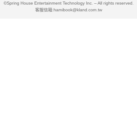
©Spring House Entertainment Technology Inc. – All rights reserved.
（Mindfulness）。
客服信箱:hamibook@kland.com.tw
✦ 搭配插畫家艸文子的有趣插圖，幽默而完美地具象化各種
情緒感受，讓我們得以用淺顯易懂的方式了解其中奧妙之處。
專文推薦
洪震宇 美國NLP神經語言學高階執行師‧作家
療癒推薦
王意中 王意中心理治療所 所長‧臨床心理師
洪仲清 臨床心理師
胡展誥 諮商心理師
瑪那熊 諮商心理師‧人際溝通講師
盧美妏 諮商心理師
蘇予昕 諮商心理師‧作家