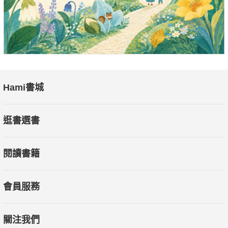
剪不斷理還亂的「商品」。
有「情緒」是正常的現象，「情緒化」也是常見的事，但如
果我們能有意識地覺察它，就可能更好地處理衝突，也可以避免
沉浸在情緒中無法自拔。
Hami書城
►►當情緒產生時，可以先問問自己
逛書選書
‧「為什麼有這樣的感受？」
‧「這個感受背後的原因是來自於什麼事件？」
閱讀書籍
‧「以前曾經有過這樣的感受嗎？」
‧「當時產生情緒的背景為何？」
‧「結果怎麼處理這樣的情緒？」
會員服務
──重新理解、分辨和決定用什麼樣的想法和態度面對。
關注我們
／除了上述觀念，你還能在本書中學到／