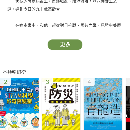
★從少時疾病叢生，歷經戰亂、顛沛流離，以六種養生之
道，達到今日的九十歲高齡★
在這本書中，和他一起從對日抗戰、國共內戰，見證中美歷
程；
聽他述說在大陸生長、逃難香港，台灣成長求學，美國晉升
更多
頂層階級，走過人生四季；
細說《毛澤東私人醫生回憶錄》翻譯過程，分享他如何奮
進，
本類暢銷榜
對投資、養生，熱愛生活的智慧，給予這一代年輕人激勵。
2
3
4
．從1929年至今，戴鴻超從對日抗戰、國共內戰，到見證美
國劃時代社會變遷，經歷中國、香港、臺灣和美國，戴鴻超用他
的人生見證了世界的改變。
．本書描述如何從一個懦弱無能和受盡欺凌的頑童，在經過