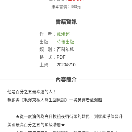
紙本書價：
380
元
書籍資訊
作
者：
戴鴻超
出版
時報出版
社：
類
別：
百科年鑑
格
式：
PDF
上架
2020/8/10
日：
內容簡介
他是百分之五最幸運的人！
暢銷書《毛澤東私人醫生回憶錄》一書英譯者戴鴻超
★從一度淪落為白日挨餓夜宿街頭的難民，到家產淨值晉升
美國最高百分之五的頂級階層★