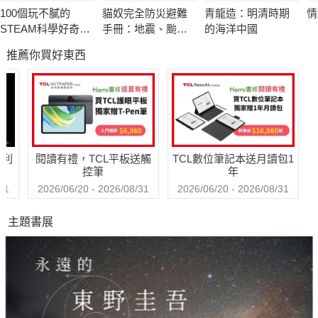
空前戰亂，流離顛沛，從中國、香港、台灣、美國，一路輾轉
100個玩不膩的
貓奴完全防災避難
青龍造：明清時期
情
後，演變成堅毅進取的青年，進而任教美國大學，並在哈佛及史
STEAM科學好奇實
手冊：地震、颱
的海洋中國
丹佛從事研究，專業有成，成為美國最幸運的百分之五的人。
驗室
風、洪水來襲時，
推薦你買好東西
跟你的貓咪一起活
下去！
這樣的經歷或許值得年青人參考，如何避免錯誤，能在學
業、健康和財務獲得成功。
這樣的離奇際遇，也供同樣年代的人思索，回顧走過的歲
月，為大時代留下一些歷史印記！
哈利
閱讀有禮，TCL平板送觸
TCL數位筆記本送月讀包1
控筆
年
31
2026/06/20 - 2026/08/31
2026/06/20 - 2026/08/31
主題書展