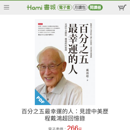
電子書
月讀包
閱讀器
百分之五最幸運的人：見證中美歷
程戴鴻超回憶錄
266
電子書價：
元