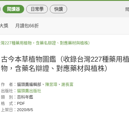
閱讀器
日常學
快讀
大獎
月讀包66折
灣227種藥用植物，含藥名辯證、對應藥材與植株）
古今本草植物圖鑑（收錄台灣227種藥用
物，含藥名辯證、對應藥材與植株）
作
者：
貓頭鷹編輯部、
陳昱璋
、
謝長富
出版社：
貓頭鷹出版社
類
別：
百科年鑑
格
式：
PDF
上架日：
2020/8/5