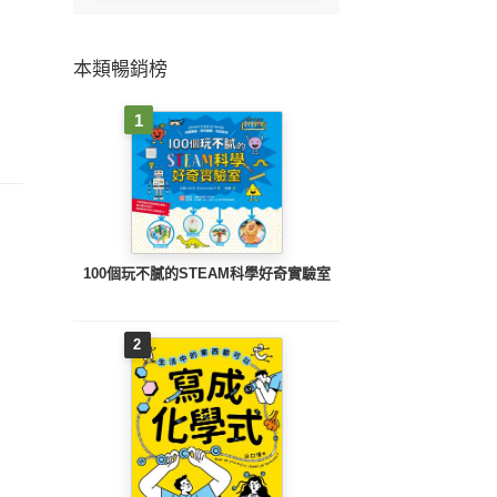
本類暢銷榜
1
100個玩不膩的STEAM科學好奇實驗室
2