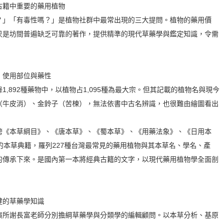
古籍中重要的藥用植物
？」「有毒性嗎？」是植物社群中最常出現的三大提問。植物的藥用價
只是坊間普遍缺乏可靠的著作，提供精準的現代草藥學與鑑定知識，令需
、使用部位與藥性
,892種藥物中，以植物占1,095種為最大宗。但其記載的植物名與現今
（牛皮消）、金鈴子（苦楝），無法依書中古名辨識，也很難由繪圖看出
跨《本草綱目》、《唐本草》、《蜀本草》、《用藥法象》、《日用本
的本草典籍，羅列227種台灣最常見的藥用植物與其本草名、學名、產
的傳承下來。是國內第一本將經典古籍的文字，以現代藥用植物學全面剖
健的草藥學知識
演所謝長富老師分別擔綱草藥學與分類學的編輯顧問。以本草分析、基原