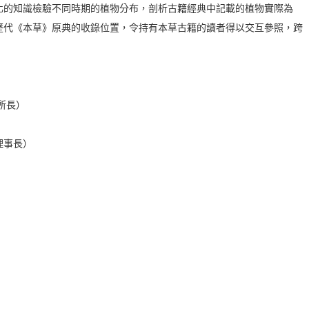
化的知識檢驗不同時期的植物分布，剖析古籍經典中記載的植物實際為
歷代《本草》原典的收錄位置，令持有本草古籍的讀者得以交互參照，跨
所長）
理事長）