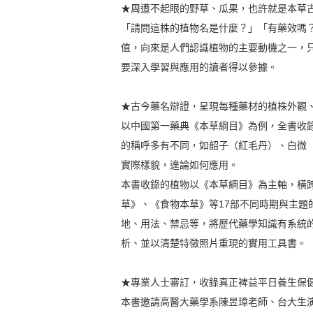
★周遭不起眼的野草、瓜果，也許就是本草
「請問這株的植物名是什麼？」「有藥效嗎
值，向來是人們認識植物的主要動機之一，
要深入學習與應用的讀者得以參據。
★古今藥名辯證，呈現每種藥材的植株外觀
以中國第一藥典《本草綱目》為例，全書收錄1
的稱呼多有不同，如韶子（紅毛丹）、白微
實際樣貌，遑論如何應用。
本書收錄的植物以《本草綱目》為主軸，橫
草》、《食物本草》等17部不同時期與主題
地、用法、禁忌等，將歷代藥學知識有系統
析、並以清楚特徵照片重現的實用工具書。
★專業人士審訂，收錄真正裨益平日養生保
本書邀請高醫大藥學系陳昱璋老師、台大生