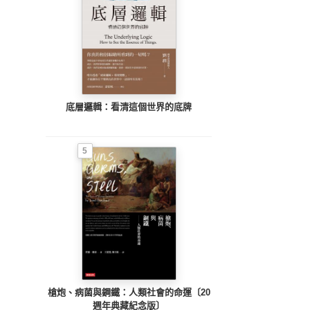
底層邏輯：看清這個世界的底牌
5
槍炮、病菌與鋼鐵：人類社會的命運〔20
週年典藏紀念版〕