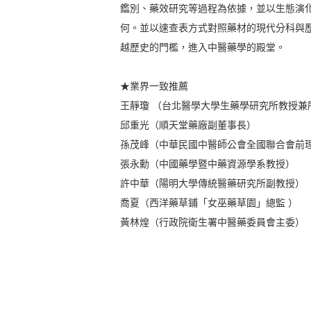
鑑別、藥效研究等過程為依據，並以生態演
何。並以速查表方式對照藥材的現代分科與
越歷史的門檻，進入中醫藥學的殿堂。
★業界一致推薦
王靜瓊 （台北醫學大學生藥學研究所教授兼
邱重光（順天堂藥廠副董事長）
孫茂峰（中華民國中醫師公會全國聯合會前
張永勳（中國藥學暨中藥資源學系教授）
許中華（陽明大學傳統醫藥研究所副教授）
喬夏（西洋藥草鋪「女巫藥草園」總監 ）
黃林煌（行政院衛生署中醫藥委員會主委）