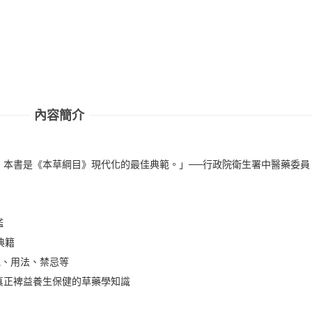
內容簡介
。本書是《本草綱目》現代化的最佳典範。」──行政院衛生署中醫藥委員
鑑
典籍
地、用法、禁忌等
真正裨益養生保健的草藥學知識