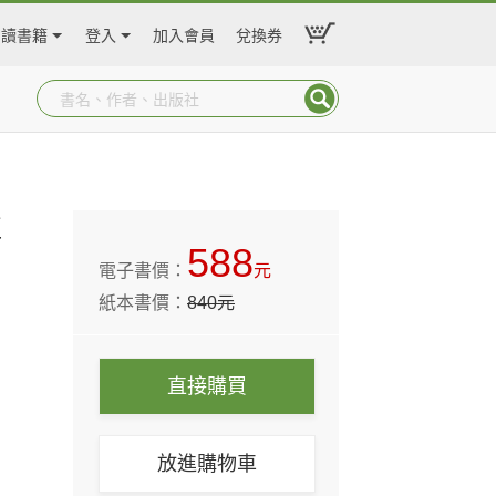
閱讀書籍
登入
加入會員
兌換券
植
588
電子書價：
元
紙本書價：
840
元
直接購買
放進購物車