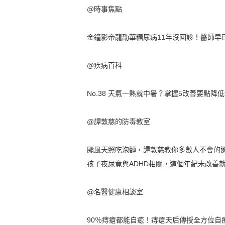
@時事焦點
金鐘影帝龍劭華糖尿病11年沒回診！醫師早
@疾病百科
No.38 天氣一熱就中暑？掌握5改善要點降
@譚敦慈的防毒教室
颱風天照吃泡麵，譚敦慈教你多數人不會的
孩子夜尿竟與ADHD相關，這個年紀未改善
@名醫健康相談室
90％痔瘡都能自癒！痔瘡天后傳授全方位自