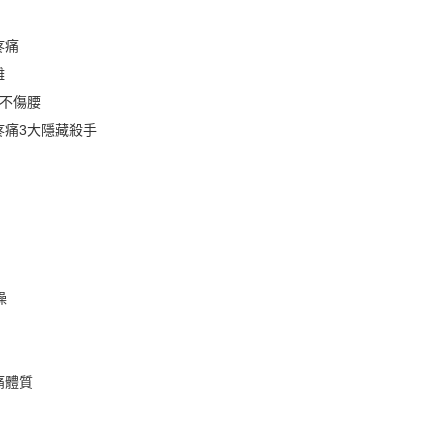
疼痛
離
作不傷腰
疼痛3大隱藏殺手
操
痛體質