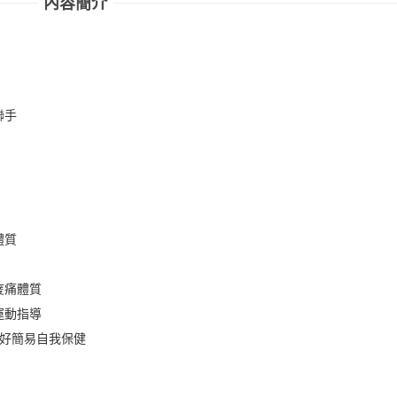
、30天重
內容簡介
減重才有效》
天平》
聯手
體質
痠痛體質
運動指導
做好簡易自我保健