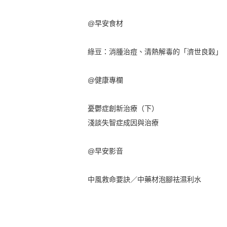
@早安食材
綠豆：消腫治痘、清熱解毒的「濟世良穀」
@健康專欄
憂鬱症創新治療（下）
淺談失智症成因與治療
@早安影音
中風救命要訣／中藥材泡腳祛濕利水