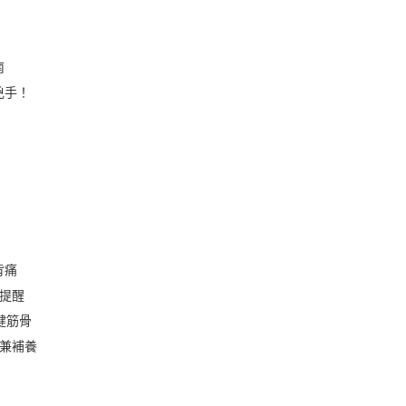
南
兇手！
背痛
提醒
健筋骨
通兼補養