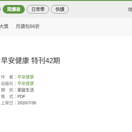
閱讀器
日常學
快讀
大獎
月讀包66折
早安健康 特刊42期
作
者：
早安健康
出版社：
早安健康
類
別：
家庭生活
格
式：
PDF
上架日：
2020/7/30