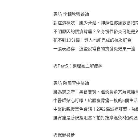
專訪 李錦秋營養師
對症這樣吃！肌少骨鬆、神經性疼痛飲食指
不明原因的腰痠背痛？全身慢性發炎可能是
花不到10分鐘！懶人也能完成的抗炎好食
一張表必存！這些家常食物抗發炎效果一流
@Part5：調理氣血解痠痛
專訪 陳曉萱中醫師
腰為腎之府！黑食養腎、溫灸腎俞穴解救腰
中醫師貼心叮嚀！給腰痠背痛一族的5個生活
中醫師親授黑色食譜！2茶2湯滋補肝腎、強
腰背痛是膀胱經阻塞？拍打按摩溫灸3招疏
@保健撇步