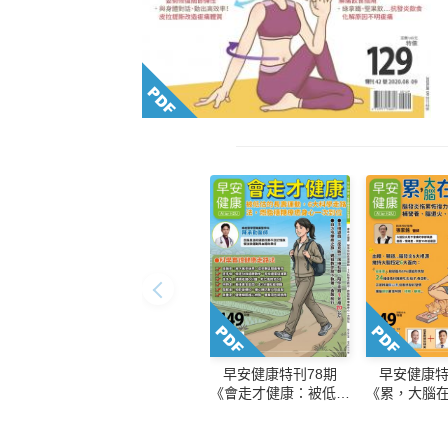
早安健康特刊78期
早安健康特
《會走才健康：被低估
《累，大腦
的長壽運動，6大科學
腦發炎拖累
走路法，燃脂穩糖療癒
壓力，讓你