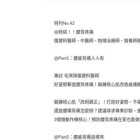
身心一次到位》
養、腦退火
啟快樂
特刊No.42
@終結！！腰背疼痛
復健科醫師、中醫師、物理治療師、營養師
@Part1：腰痠背痛人人有
專訪 毛琪瑛復健科醫師
好姿勢擊退腰背疼痛！鍛鍊核心肌改造痠痛
鍛鍊核心肌「改斜歸正」！打造好姿勢、不
還是腰痛背痛怎麼辦？建議尋求專業診斷、
3個慢動作練核心！預防腰背疼痛在家也能
@Part2：腰痠背痛這樣來