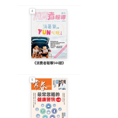
4
《消費者報導544期》
5