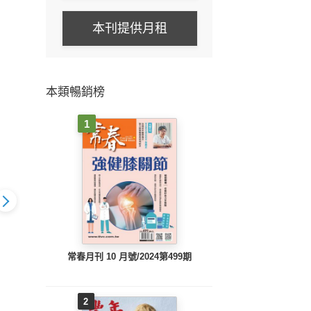
本刊提供月租
本類暢銷榜
1
常春月刊 10 月號/2024第499期
 特刊74期
早安健康 特刊73期
早安健康 特刊72期
早安
2