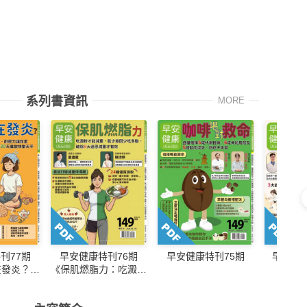
系列書資訊
MORE
刊77期
早安健康特刊76期
早安健康特刊75期
早安健康
在發炎？：
《保肌燃脂力：吃澱粉
恢復力、耐
才能減重，肌少竟因少
累。補營
吃多動，破除8大迷思