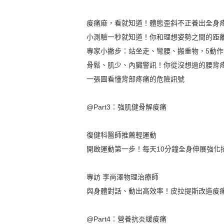
痠痛麻，看就知道！體態歪斜不正養出全身
小測驗一秒就知道！你和理想姿勢之間的距
專家小撇步：站坐走、彎腰、搬重物，5動
骨鬆、肌少、內臟警訊！你從沒想過的腰背
一張圖看懂背部疼痛的危險訊號
@Part3：強肌健骨解痠痛
復健科醫師推薦輕運動
開啟運動第一步！每天10分鐘全身伸展強化
專訪 李尚澤物理治療師
與身體對話、動出高效率！皮拉提斯改造痠
@Part4：營養抗炎緩痠痛