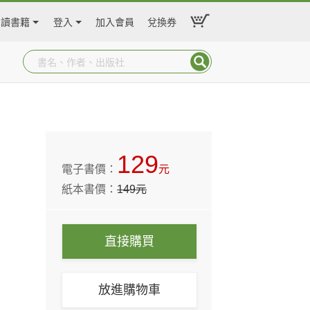
閱讀書籍
登入
加入會員
兌換券
129
電子書價：
元
紙本書價：
149
元
直接購買
放進購物車