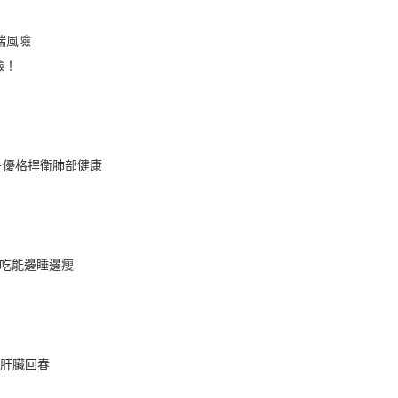
喘風險
險！
＋優格捍衛肺部健康
則吃能邊睡邊瘦
g肝臟回春