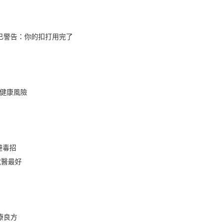
已警告：你的扣打用完了
低健康風險
避毒招
就醫最好
療良方