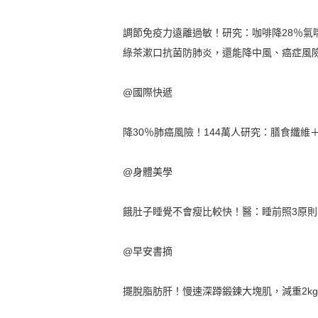
調節免疫力遠離過敏！研究：咖啡降28％氣
綠茶漱口抗菌防肺炎，還能降中風、癌症風
@國際快遞
降30％肺癌風險！144萬人研究：膳食纖維
@身體美學
餓肚子睡覺不會瘦比較快！醫：睡前照3原
@早安書摘
擺脫脂肪肝！慢速深蹲鍛鍊大塊肌，減重2k