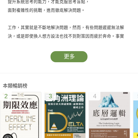
提升系統思考的能力，才能克服思考盲點，
面對複雜性的挑戰，進而徹底解決問題。
工作，其實就是不斷地解決問題，然而，有些問題遲遲無法解
決，或是即使換人想方設法也找不到對策因而疲於奔命。事實
上，這是因為面臨「複雜性」的挑戰，牽涉到「系統性的問
題」。
更多
這本書就是希望帶領讀者進入系統思考的世界，掌握解決問題的
關鍵，必須從了解「系統」開始。
本類暢銷榜
2
3
4
究竟什麼是系統？任何一個系統都包括三大構成要件：要素、連
接與功能（或目標）。系統是一組互相連結的事物，在一定期間
內，以特定的行為模式互相影響。系統可能引起外力觸發、驅
動、衝擊或限制，而系統對於外力的影響，會產生反饋
（feedback）的力量。系統可以是一棵樹、一片森林、一個人、