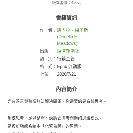
紙本書價：
450
元
書籍資訊
作
者：
唐內拉‧梅多斯
(Donella H.
Meadows)
出版
經濟新潮社
社：
類
別：
行銷企管
格
式：
Epub 流動版
上架
2020/7/21
日：
內容簡介
光有善意與熱情無法解決問題，你需要的是系統思考。
系統思考，是以整體、動態去思考問題的思維模式，
是複雜動態系統中「化繁為簡」的智慧。