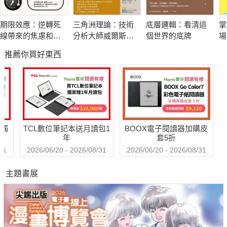
一座花園、一家公司，甚至一個城市、經濟體、生態系或地球。
期限效應：逆轉死
三角洲理論：技術
底層邏輯：看清這
掌
當我們了解系統的定義之後就會發現，其實問題無法解決，代表
線帶來的焦慮和壓
分析大師威爾斯．
個世界的底牌
場
這個問題是「系統性的問題」，它牽涉到整個系統的整體行為，
力，成為讓你更高
威爾德的顛峰之作
口
推薦你買好東西
效、更專注的助力
次
而不是單一行為。唯有在適當的時機、正確的施力點找到對策，
的
才能一舉解決。
系統思考就是循環式的整體思考，系統內各部分的連結關係形成
反饋循環，當系統接受輸入之後，輸出結果會再度回到系統中造
送觸
TCL數位筆記本送月讀包1
BOOX電子閱讀器加購皮
成影響。當系統愈複雜，反饋就需要愈久的時間才會出現，形成
年
套5折
動態循環。
31
2026/06/20 - 2026/08/31
2026/06/20 - 2026/08/31
主題書展
作者唐內拉‧梅多斯（Donella H. Meadows）是系統思想家、環
境科學家，師承系統動力學的創始人、知名的「世界模型Ⅲ」主
要創立者傑‧福瑞斯特（Jay Forrester）；她也是「學習型組織
之父」、《第五項修練》作者彼得‧聖吉（Peter Senge）的老