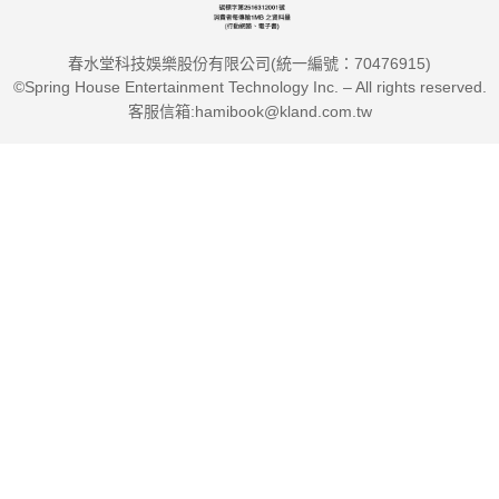
●系統思考是成功的主管與領導者必備的核心能力之一，職位愈
高，愈需要「見樹又見林」的能力，唯有如此，方能規畫與洞悉
春水堂科技娛樂股份有限公司(統一編號：70476915)
系統運作的機制，進而做出正確甚至更創新的決策。——蔡惠
©Spring House Entertainment Technology Inc. – All rights reserved.
卿，上銀科技股份有限公司總經理
客服信箱:hamibook@kland.com.tw
●任何一位希望創辦並成功管理一家公司、一個社區或國家的管
理者，都需要閱讀這本書。如今，學習如何在系統中思考，已經
成為實現變革的基本素質之一。本書是系統思考領域最好的一本
書。——亨特‧洛文斯（Hunter Lovins），美國自然資本管理諮
詢公司創始人和主席
●唐內拉‧梅多斯是我所認識的最睿智的人之一，她幾乎對於任
何問題都能一針見血地指出其潛在的本質，並發現新的問題。本
書闡述了她是如何進行思考的，因此對於我們這些經常困惑於她
是如何做到這一點的人來說，無異於無價之寶；這確實是一部經
典。——比爾‧麥奇本（Bill McKibben），《在地的幸福經濟》