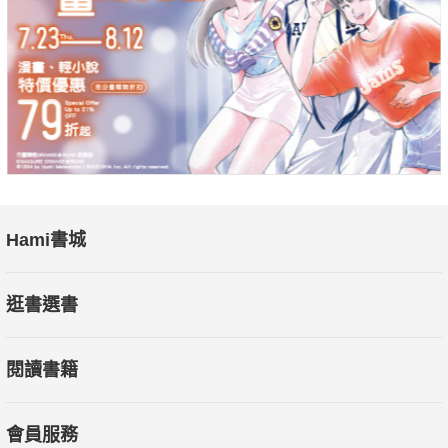
師。她參與合著的《成長的極限》（The Limits to Growth）全球
銷量超過1000萬冊，引領全球關注永續發展的議題，是帶動社會
觀念變革的經典著作。
本書是作者超過30多年的智慧結晶，書中詳述系統思考的3大特
徵、6大障礙、8大陷阱與對策與12項變革方式，以及系統共舞的
15則生存法則。在生活、工作、組織、環境、政策、社會和經濟
等領域應用系統思考，好處包括：
◎掌握循環思考的訣竅，跳脫線性思考的限制。
Hami書城
◎找到「槓桿點」借力使力解決問題，以免事倍功半。
◎掌握發生各種事件的模式，從整體的視野採取長遠對策。
逛書選書
◎深入理解狀況與事件的來龍去脈，找出問題本質對症下藥。
◎避免「好心卻幫倒忙」，以防善意介入系統反而造成更大的破
閱讀書籍
壞。
◎了解事情的結果取決於系統而不是個人，脫離怪罪他人或自責
的陷阱。
會員服務