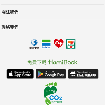
◎掌握系統整體的運作模式，面對複雜性的挑戰，從生活到工作
都能有所準備。
關注我們
◎各界讚譽
聯絡我們
●以永續發展領域的厚實基礎，作者唐內拉‧梅多斯將系統思考
應用於政治、經濟、社會、生態環境、公共政策、企業管理等橫
跨自然與人文社會領域的豐富案例闡釋，以及身為當代組織決策
者及個體公民，如何因應動態複雜系統的實用建議與智慧領悟，
絕對是本書相較於同類型書籍的最大焦點。——國立政治大學公
共行政學系副教授蕭乃沂
●系統思考是動態的、整體的、化繁為簡的思考模式，讓管理者
能以全面鳥瞰整個系統的癥結，讓決策者以深刻洞視的思考找到
問題根本，而本書是引導大家一窺系統思考的入門。——陳勁
甫，元智大學社會暨政策科學系教授