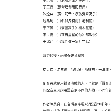
李景唐 （《浪漫滿屋》李英宰）
于正昌 （張衛建御用配音員）
陳煌典 （廣告配音，模仿變聲高手）
魏晶琦 （《名偵探柯南》毛利蘭）
于正昇 （《灌籃高手》櫻木花道）
李世揚 （《來自星星的你》都敏俊）
王瑞芹 （《我們這一家》花媽）
齊力傾授，玩出好聲音秘技!
周天瑞、沈依臻、陳凱倫、陳醒初、岳清清
配音員就是用聲音演戲的人，也就是「聲音
的配音員必須用聲音為不同的人物、不同年
作者陳美貞，在台灣為哆啦A夢配音20多年