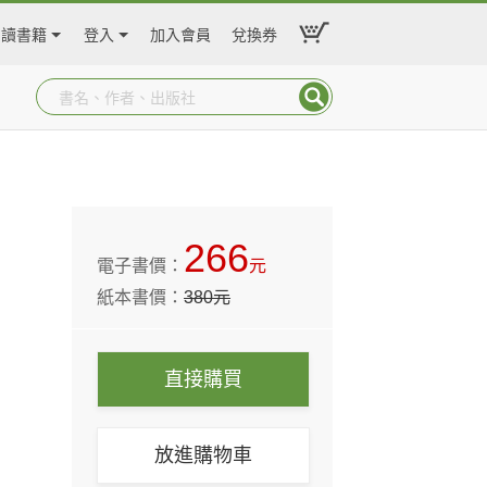
閱讀書籍
登入
加入會員
兌換券
266
電子書價：
元
紙本書價：
380
元
直接購買
放進購物車