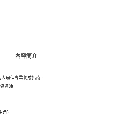
內容簡介
的人最佳專業養成指南。
聲優導師
主角）