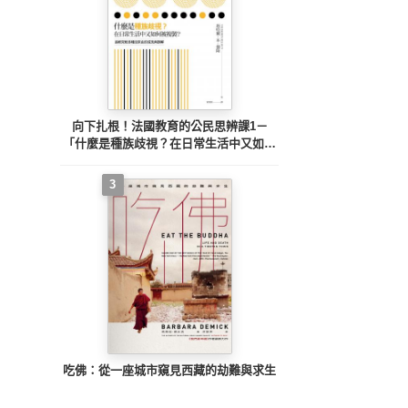
向下扎根！法國教育的公民思辨課1－
「什麼是種族歧視？在日常生活中又如何
被複製？」：追根究柢各種沒來由的成見
與誤解
3
吃佛：從一座城市窺見西藏的劫難與求生