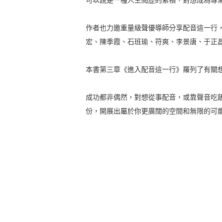
可以說是一種人生閱歷的累積，對想成為專
作者也力邀重量級聲優導師分享配音這一行
宏、陳季霞、石班瑜、符爽、李景唐、于正
本書第三章《進入配音這一行》羅列了有關想
成功都非偶然，對想從事配音，或靠聲音吃
份，開展出屬於你更廣闊的空間和無限的可