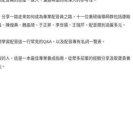
業配音員的態度、做人、溝通等面向有深入的參考性。
，分享一路走來如何成為專業配音員之路，十一位重磅級導師群包括康殿
昌、陳煌典、魏晶琦、于正昇、李世揚、王瑞芹，配音類別涵蓋多元。
學習配音這一行常見的Q&A，以及配音專有名詞一覽表。
飯的人，這是一本最佳專業養成指南，從眾多前輩的經驗分享汲取寶貴養
能。