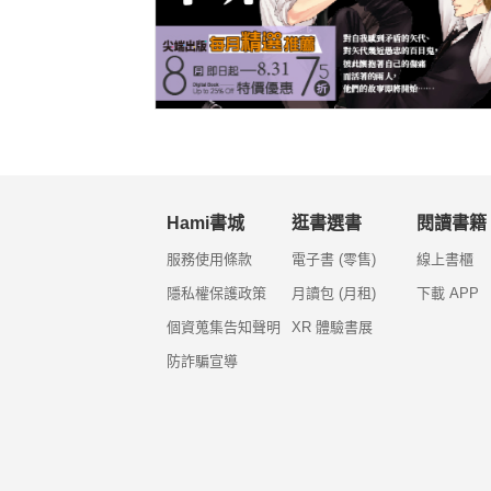
Hami書城
逛書選書
閱讀書籍
服務使用條款
電子書 (零售)
線上書櫃
隱私權保護政策
月讀包 (月租)
下載 APP
個資蒐集告知聲明
XR 體驗書展
防詐騙宣導