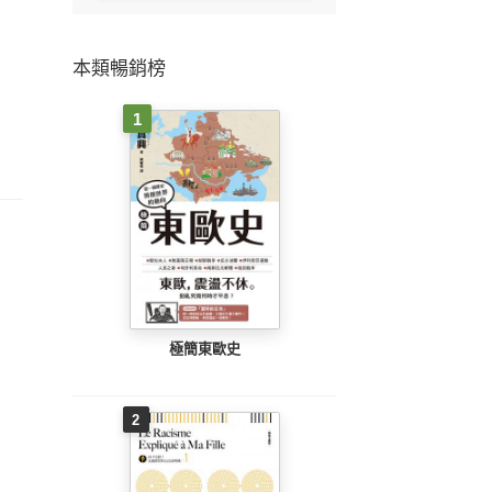
本類暢銷榜
1
極簡東歐史
2