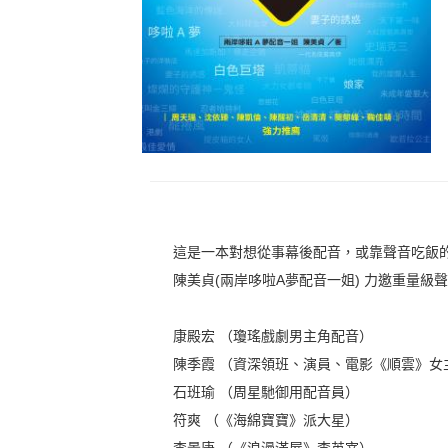
這是一本對想從事幕後配音，或靠聲音吃飯
陳美貞(兩岸哆啦A夢配音一姐) 力邀重量級
康殿宏 （瓊瑤戲劇男主角配音）
陳季霞 （資深領班、演員、電影《順雲》女
石班瑜 （周星馳御用配音員）
符爽 （《海綿寶寶》派大星）