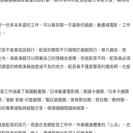
陸續展開兩岸聲優培訓計劃，將30多年的配音經驗分享給大家，期待培
是一份多采多姿的工作，可以看到第一手最新的戲劇、動畫或電影，工作
生。
配音不是會說話就行，配音的類型不只侷限於戲劇而已，舉凡廣告、旁
在內，演員演戲可以照著自己的情緒去發揮，但是配音不同，配音員必須
要適當的修飾演員過度或不及的地方，配音員不僅是聲音的魔術師，也是
配音工作涵蓋了美國動畫類／日本動畫電影類／美國卡通類／日本卡通類
／港劇 泰劇 印度劇類／電玩遊戲類／美食節目類／旁白類／教材類。
采的專業提點與經驗分享，值得細細閱讀與揣摩。
僅是配音的技巧，而是在長期配音工作中，作者親身體會的「心法」，也