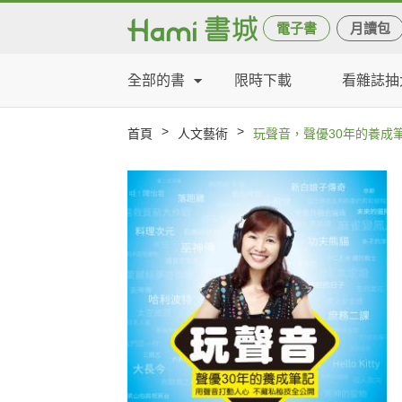
電子書
月讀包
全部的書
限時下載
看雜誌抽
>
>
首頁
人文藝術
玩聲音，聲優30年的養成