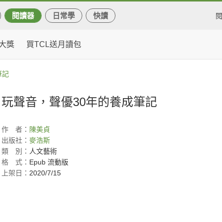
閱讀器
日常學
快讀
大獎
買TCL送月讀包
筆記
玩聲音，聲優30年的養成筆記
作
者：
陳美貞
出版社：
麥浩斯
類
別：
人文藝術
格
式：
Epub 流動版
上架日：
2020/7/15