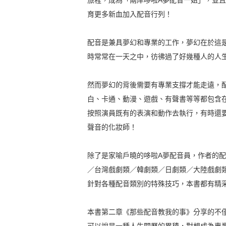
旅程，成為「兩岸哆啦A夢配音一姐」，並且
育更多新血加入配音行列！
配音是兼具夢幻和專業的工作，夢幻在於這
時常常在一天之中，彷彿過了好幾種人的人
然而夢幻的背後需要有專業支撐才能走遠，
白、卡通、動漫、遊戲、有聲書等等都包含
按照演員既有的表演和動作去執行，有時還
聲音的化妝師！
除了是家喻戶曉的哆啦A夢配音員，作者的
／台灣戲劇類／韓劇類／日劇類／大陸戲劇類
針對各種配音類別的特殊技巧，本書都有精
本書第二章《那些配音教我的事》分享的不