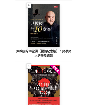
4
尹教授的10堂課【暢銷紀念版】：興學興
人的神隱總裁
5