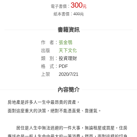
300
電子書價：
元
紙本書價：
400
元
書籍資訊
作
者：
張金鶚
出版
天下文化
社：
類
別：
投資理財
格
式：
PDF
上架
2020/7/21
日：
內容簡介
房地產是許多人一生中最昂貴的資產，
面對這麼重大的決策，絕對不能憑直覺、靠運氣。
居住是人生中無法逃避的一件大事，無論租屋或買屋，住房
應該也是一般人生命中最大的一筆消費。然而，面對這樣的切身