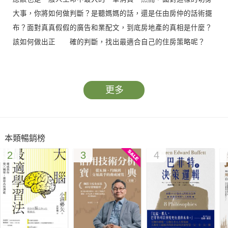
大事，你將如何做判斷？是聽媽媽的話，還是任由房仲的話術擺
布？面對真真假假的廣告和業配文，到底房地產的真相是什麼？
該如何做出正 確的判斷，找出最適合自己的住房策略呢？
房地產專家張金鶚現身說法，為大家深入剖析房產世界的眉
眉角角，
更多
引導大家找回和住房的友善關係，正確認識房產世界的運作
法則與投資風險——
本類暢銷榜
累積數十年經驗的房產專家張金鶚，這次要從自身的住房經
2
3
4
驗出發，告訴大家他如何用「七三法則」和「五大購屋元素」幫
自己做出最好的住房策略。透過討論各種與住房有關的疑難雜
症，幫讀者逐一釐清自己的需要，了解房地產世界的風險與景
氣，認識房子與人的生命週期，進而找出最適合自己的住房判
斷。