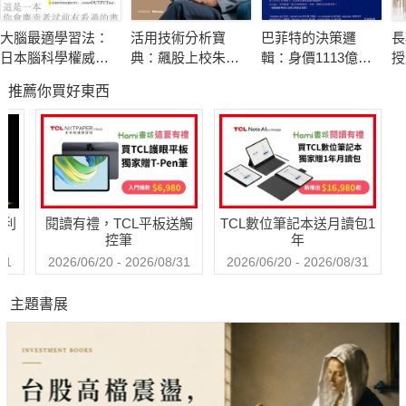
此外，他也要教讀者如何活用大數據所製作的「好時價」網
大腦最適學習法：
活用技術分析寶
巴菲特的決策邏
長
站，正確評估房屋的價值與特性，幫自己把房產功課做好做滿，
日本腦科學權威教
典：飆股上校朱家
輯：身價1113億美
授
讓讀者在眼花繚亂的房屋買賣話術中，做出真正符合自身需求的
你用視覺╳聽覺╳
泓40年實戰精華 從
元的投資之神，解
制
推薦你買好東西
觸覺，激發高效潛
K線、均線到交易高
讀世界的八大原則
明智決定，不會再為了買錯房或被房子套牢而遺憾終身。無論是
能
手的養成祕笈
正為租屋、買屋而煩惱的年輕族群，或是正在思考換屋或以房養
老的中高族群，都應該先來看看本書，為自己掌握居住的主控
權。
哈利
閱讀有禮，TCL平板送觸
TCL數位筆記本送月讀包1
◤怎樣才能不做屋奴做屋主？
控筆
年
◤年輕人要考慮買房嗎？
31
2026/06/20 - 2026/08/31
2026/06/20 - 2026/08/31
◤購屋前的風險與財務評估該怎麼做？
主題書展
◤COVID-19爆發，該「危機入市」嗎？
◤能讓房子保值又增值的關鍵是什麼？
◤考慮買房前，有哪些必做的「功課」？
◤如何運用「好時價」蒐集有關房屋的即時價格與相關資
訊？