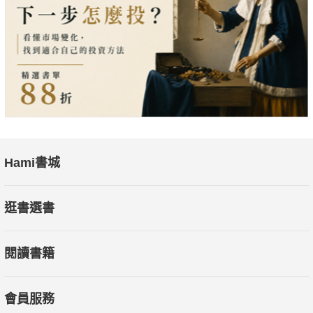
◤什麼才是真正的「好區位」
◤景氣循環和房價泡沫有什麼關係？
◤要與父母或子女同住嗎？
◤房地產實價登錄要注意哪些項目？
◤便利商店、社會住宅會影附近的房價嗎？
◤房價指數怎麼看？
◤如何面對換屋困擾？
Hami書城
逛書選書
閱讀書籍
會員服務