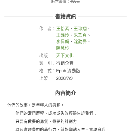
紙本書價：
480
元
書籍資訊
作
者：
王怡棻
、
王珍翔
、
王維玲
、
朱乙真
、
李偉麟
、
沈勤譽
、
陳慧玲
出版
天下文化
社：
類
別：
行銷企管
格
式：
Epub 流動版
上架
2020/7/9
日：
內容簡介
他們的故事，是年輕人的典範，
他們的奮鬥歷程、成功或失敗經驗告訴我們：
只要有做夢的勇氣、築夢的計劃力，
以及實現夢想的執行力，就能翻轉人生、實現自我。