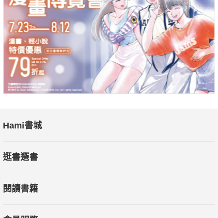
海外求學，有的是留在海外持續深耕專業領域；有的是返台任
教，並擔負起鏈結台灣與國際社會的橋樑；其中更不乏許多案
例，在勇闖天涯的過程中，驅動了創新創業的能量，將研究成果
轉化成為市場化、商業性的服務及產品，讓台灣研發能量在海外
發光發熱，並回流到台灣，成為培植下一代年輕人的豐沛養分，
拓展台灣年輕人的國際視野與影響力。
雖然專業領域不同，過程際遇不同，相同的是：他們選定目
標、累積實力、抓緊機會，跟著國際級大師、生命貴人，精進專
Hami書城
業、投入研究領域，打造屬於自己的里程碑，在世界地圖上標注
專屬位置、寫下紀錄。
逛書選書
這些故事告訴我們，有夢就去追，無論你是學霸或者是大學
閱讀書籍
重考三次的後段班學生，無論父母是支持或者因經濟因素而有所
考量，只要鎖定目標、打開心胸、勇於追夢，你就能在世界任何
一個角落，活出專屬自己的精彩人生。