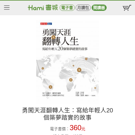
電子書
月讀包
閱讀器
勇闖天涯翻轉人生：寫給年輕人20
個築夢踏實的故事
360
電子書價：
元