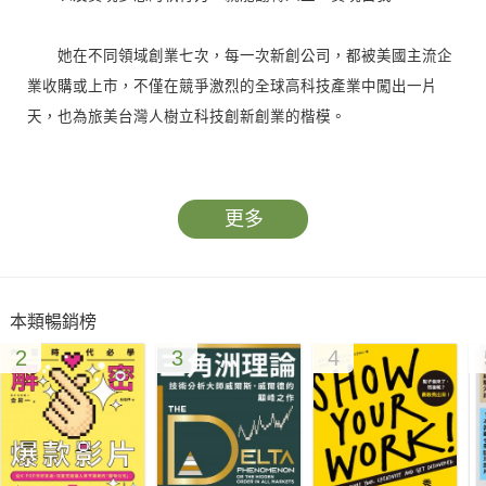
她在不同領域創業七次，每一次新創公司，都被美國主流企
業收購或上市，不僅在競爭激烈的全球高科技產業中闖出一片
天，也為旅美台灣人樹立科技創新創業的楷模。
他高中重考一次、大學重考三次。在因緣際會下，找到興趣
所向，如今是麻省理工學院媒體實驗室（MIT Media Lab）計劃
更多
主持人，推動PEV無人車計劃奔向未來世界。
他國高中時期翻牆翹課、玩地下樂團，還被老師當面罵：
本類暢銷榜
「你根本沒救了！」。所幸大學時期遇上貴人，找到未來方向，
2
3
4
如今投入人工智慧領域創業，志在改變台灣軟體產業。
他28歲即獲得素有通訊界諾貝爾獎之稱的馬克尼學會青年學
者獎，是第一位來自台灣的獲獎者，他說：「我從沒想過，憑著
個人研究可以在國際舞台上讓大家認識台灣。」