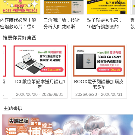
成功，是每個人畢生渴望與追求的境界，雖然成功定義各有
內容時代必學！解
三角洲理論：技術
點子就要秀出來：
豐
不同，但獲得肯定、實現自我夢想、追求更好的生活，進而擁有
密爆款影片：從K-
分析大師威爾斯．
10個行銷創意的好
執
改變自己、他人，甚至世界的力量，卻是共同的心願。
POP到好萊塢，深
威爾德的顛峰之作
撇步，讓人發掘你
題
推薦你買好東西
度挖掘讓人移不開
的才華
眼的「趣味公式」
世界已經改變了！全球化時代的來臨，縮短了國與國、人與
人之間的距離，年輕人無法限縮在自身所處的環境中，舞台就在
全世界各地，唯有與國際社會、各領域的專業人士，進行頻繁交
流，才能把世界帶進台灣、把台灣推上國際舞台。
送觸
TCL數位筆記本送月讀包1
BOOX電子閱讀器加購皮
年
套5折
根據教育部統計，台灣前往美國留學人數逐漸降低，問題或
31
2026/06/20 - 2026/08/31
2026/06/20 - 2026/08/31
許出在「缺乏出走、離開舒適圈的勇氣」。尤其是年輕人，如果
主題書展
沒有做夢的勇氣、實現夢想的計畫，又何論承擔「把台灣推上國
際舞台」的重責大任。
本書介紹了19個勇闖天涯、築夢踏實的故事，主角都曾經在