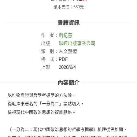
紙本書價：
680
元
書籍資訊
作
者：
劉紀蕙
出版
聯經出版事業公司
社：
類
別：
人文藝術
格
式：
PDF
上架
2020/6/4
日：
內容簡介
以唯物辯證與哲學考掘學的方法論，
從毛澤東著名的「一分為二」論點切入，
檢視現代中國政治思想的複雜脈絡。
《一分為二：現代中國政治思想的哲學考掘學》梳理從黑格爾、