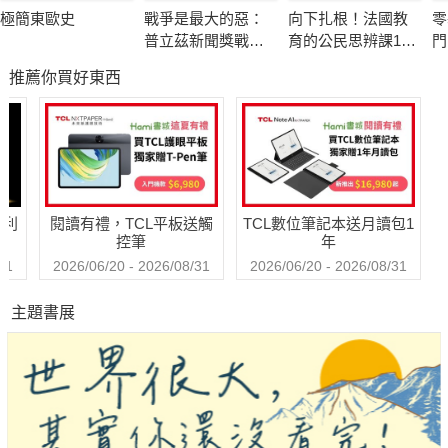
最後，本書重返中國政治思想，以晚清章太炎的政治理念，作為
極簡東歐史
戰爭是最大的惡：
向下扎根！法國教
零
對於當代仍有啟發意義的「解放性批判政治」代表。
普立茲新聞獎戰地
育的公民思辨課1－
門
記者的血淚紀實
「什麼是種族歧
推薦你買好東西
視？在日常生活中
又如何被複
製？」：追根究柢
各種沒來由的成見
與誤解
哈利
閱讀有禮，TCL平板送觸
TCL數位筆記本送月讀包1
控筆
年
31
2026/06/20 - 2026/08/31
2026/06/20 - 2026/08/31
主題書展