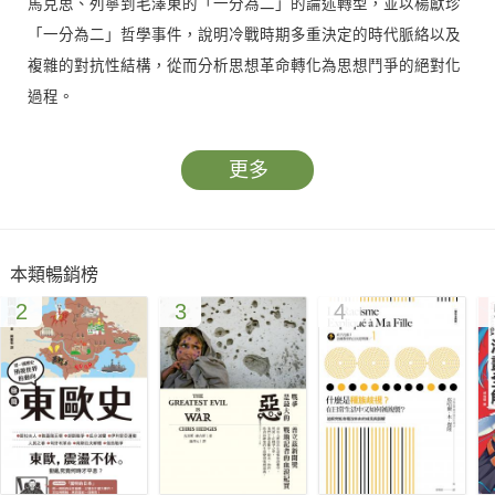
馬克思、列寧到毛澤東的「一分為二」的論述轉型，並以楊獻珍
「一分為二」哲學事件，說明冷戰時期多重決定的時代脈絡以及
複雜的對抗性結構，從而分析思想革命轉化為思想鬥爭的絕對化
過程。
1970年代儒法鬥爭事件是思想分歧「一分為二」的典型範例。劉
更多
紀蕙以此事件作為哲學考掘學的標記與索引，討論中國思想史中
幾次儒教復興背後的政治經濟因素，以及貫穿中國歷史的「規範
性治理範式」與「解放性批判政治」的對立模式。
本類暢銷榜
2
3
4
同時繞道西方，說明當代漢學家如朱利安與畢來德等人為何無法
掌握法家與道家最為激進的批判政治力量。相反的，1968年前後
受到毛澤東「一分為二」啟發的當代思想家，包括阿圖塞、洪席
耶、巴里巴爾以及巴迪烏等人，卻以唯物辯證的方法論，持續回
應當前社會的難題。