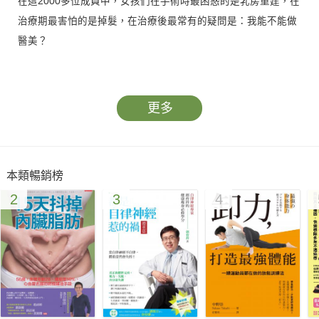
在這2000多位成員中，女孩們在手術時最困惑的是乳房重建，在
治療期最害怕的是掉髮，在治療後最常有的疑問是：我能不能做
醫美？
或許，大家只是害怕：自己不再是自己！
更多
這是一本陪你歷經漫長的治療期，仍能保有自己的書！
別擔心，你，仍舊是你！
本類暢銷榜
如果你未婚，想著，罹癌後我的人生怎麼辦？還足以有幸福美滿
2
3
4
的家庭嗎？
如果你新婚，想著，罹癌後我的婚姻怎麼辦？還能生小孩嗎？
如果你是年輕媽媽，想著，罹癌後我的孩子怎麼辦？我還有餘力
可以照顧他們嗎？
這些問題，我們在社團中都看到了！