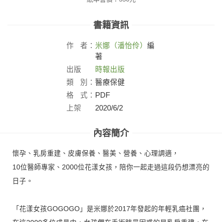
書籍資訊
作
者：
米娜（潘怡伶）
編
著
出版
時報出版
社：
類
別：
醫療保健
格
式：
PDF
上架
2020/6/2
日：
內容簡介
懷孕、乳房重建、皮膚保養、醫美、營養、心理調適，
10位醫師專家、2000位花漾女孩，陪你一起走過這段仍想漂亮的
日子。
「花漾女孩GOGOGO」是米娜於2017年發起的年輕乳癌社團，