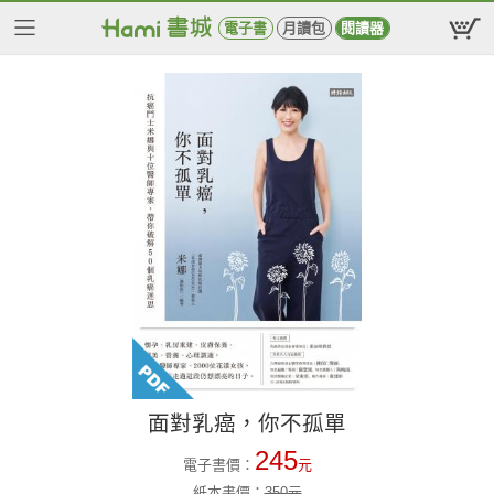
電子書
月讀包
閱讀器
面對乳癌，你不孤單
245
電子書價：
元
紙本書價：
350
元