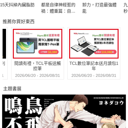
閱讀本書，你會發現原來你不是孤單一人在奮鬥著，這裡有許多
15天抖掉內臟脂肪
都是自律神經惹的
卸力，打造最強體
九
和你一樣煩惱的女孩，大家互相鼓勵、互相交流新知，透過十位
禍：體重篇：自律
能
秒
醫師與專家的建議，配合花漾女孩們的暖心，相信這一段旅程，
神經專家郭育祥的
物
推薦你買好東西
健康瘦身必修學分
驚
很快就會過去！
術
因
翻開它，暫停一下，你會遇見更美的自己！！
不
花漾女孩乳癌答客問：
哈利
閱讀有禮，TCL平板送觸
TCL數位筆記本送月讀包1
Q.治療導致的水腫或變胖會消嗎？
控筆
年
Q.重建後在內衣的選擇上有特別需要注意的嗎？
31
2026/06/20 - 2026/08/31
2026/06/20 - 2026/08/31
Q.富含荷爾蒙／雌激素／大豆異黃酮的食物是不是不能吃？
主題書展
Q.除了食補，中醫還有什麼方式能協助乳癌患者？
Q.罹癌讓我人生停滯，怎麼辦？
Q.化療期間該如何保護頭皮？
Q.如何預防化療造成指甲病變？
Q.治療結束後可以做醫美嗎？