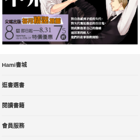
Q.化療前是否應該凍卵增加生育機會？
Q.化療期間還可以有性生活嗎？
花漾女孩加油站
˙活在當下，愛與寬容；姊妹不怕，做個勇敢無畏的女人。－－
Karen Chen
˙罹癌不是終點，而是上天給我們一個砍掉重練的機會。以新的角
度來生活，絕對可以走出彩色的下半生。－－艾薇
Hami書城
˙我是這場病的將軍，醫生是軍師，唯有互相信任才能雙贏。心存
希望走向未來！－－愉悅
逛書選書
˙放下無謂的在乎與眼光，努力讓自己開心吧！因為在這世上最愛
你的人就是你自己！－－菲比
閱讀書籍
˙Hey Lady，你流下的每顆淚滴將帶你流向不完美卻更完整的人
生。－－凱西
會員服務
專文推薦：