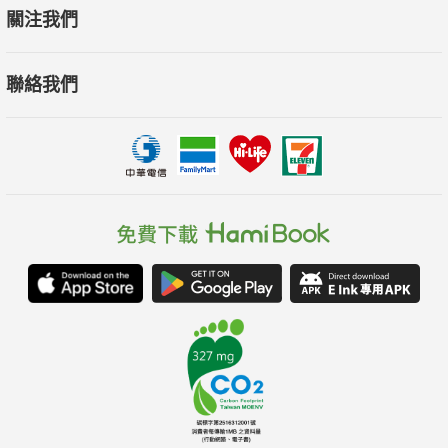
乳癌防治基金會董事長 張金堅教授
關注我們
各界名人打氣推薦：
聯絡我們
台灣婦產身心醫學會理事長 陳保仁醫師、知名編劇／導演 陳慧
翎、知名廣播人 陶曉清、資深醫藥記者 梁惠雯、廣告導演 盧建
彰（以上按姓氏筆畫序排列）
結合十位領域不同的專家合著本書，針對年輕乳癌姊妹的各種迷
思，給予詳細而且實用的解答，並以乳癌癌友為中心的角度出發
去探討與協助，見證作者群充分理解年輕乳癌姊妹的心聲與期
待，可讀性高，足以鼓舞和引導癌友走出陰霾活出自信，是一本
值得推薦的好書!
－－乳癌防治基金會董事長 張金堅教授
人生就此一分為二，罹癌之後從身體裡長出的力量，渡過了治療
那段浮浮沉沉的波濤洶湧，狠狽上岸後，米娜竟還能回頭鋪橋造