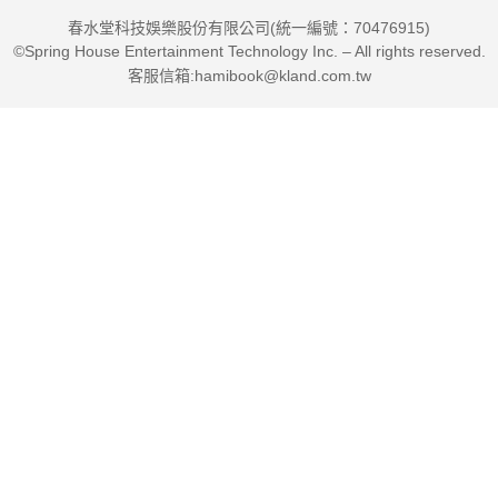
路，為河那岸慌張無助的病友指引方向，給予支持。這是生命最
春水堂科技娛樂股份有限公司(統一編號：70476915)
美的禮讚。——知名編劇／導演 陳慧翎
©Spring House Entertainment Technology Inc. – All rights reserved.
客服信箱:hamibook@kland.com.tw
米娜的書就像她，有著極好的人緣－－加油站的內容；充滿愛意
的文筆－－花漾女孩的介紹；全面性的關照－－專業者的意見，
深具參考價值！
－－資深廣播人 陶曉清
醫療問題可以交給醫師，但被改變的人生呢？此書充分提供年輕
癌友「所需要」的資訊，助妳從容面對生命變化！
－－資深醫藥記者 梁惠雯
禮物，有時候包裝紙不太像，米娜的故事就是。
一開始，我們會震驚，但掀開後，你會知道，那傳遞的是生命的
驚喜。
有人活了一輩子都沒有思考過，有人三十幾歲就能思考分享，並