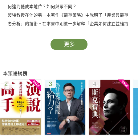
何達到低成本地位？如何與眾不同？
波特教授在他的另一本著作《競爭策略》中說明了「產業與競爭
者分析」的技術。在本書中則進一步解釋「企業如何建立並維持
競爭優勢」。詳細說明：企業經理人如何評估本身的競爭地位？
如何採取特定行動提升競爭地位？
更多
本書提供企業經理人，藉由成本或差異化創造競爭優勢的重要概
念與實用工具。書中所提出的「價值鏈」概念更是強而有力的分
析工具。它能夠協助經理人界定並分析研發、生產、行銷、銷售
本類暢銷榜
通路等方面，企業藉以形成競爭優勢的各種基本價值活動。
2
3
4
透過價值鏈分析，波特展現出：
如何了解成本特性？如何創造並持續成本優勢？
如何辨別會創造客戶價值的因素？如何成功地採行差異化策略？
如何選擇對企業有益的技術策略，以及技術領導廠商的優缺點？
如何分辨良性與惡性競爭對手？如何藉由競爭對手改善企業的競
爭地位？
如何劃分產業區段，並藉以形成持續、有利可圖的焦點化策略？