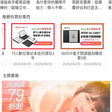
演說高手都是這樣
為什麼你的團隊不
馬斯克寶典：從顛
渴
如何因應未來的不確定性？情境模擬該如何進行？
練的：歐陽立中的
給力：帶人不帶
覆矽谷到打造太空
者
面對挑戰者時應該如何防禦？何時該進行攻擊性策略？
40堂魅力演說課
心，憑什麼衝業績
帝國，讀懂全球首
《
推薦你買好東西
富20年極限思維
金
波特的理論，早已是知名商學院的必修課程。對於想領先群倫、
以及想尋找策略規劃指南的經理人而言，《競爭優勢》是不容錯
過的經典之作。
送觸
TCL數位筆記本送月讀包1
BOOX電子閱讀器加購皮
年
套5折
31
2026/06/20 - 2026/08/31
2026/06/20 - 2026/08/31
主題書展