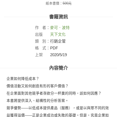
紙本書價：
500
元
書籍資訊
作
者：
麥可．波特
出版
天下文化
社：
類
別：
行銷企管
格
式：
PDF
上架
2020/5/19
日：
內容簡介
企業如何降低成本？
價值活動又如何創造有形的客戶價值？
在企業面對其他競爭者亟欲分一杯羹的同時，該如何因應？
本書將提供深入、結構性的分析答案。
競爭優勢——以低成本提供產品（服務），或是以與眾不同的效
益獲得溢價——正是企業成功或失敗的基礎。但是，究竟企業如