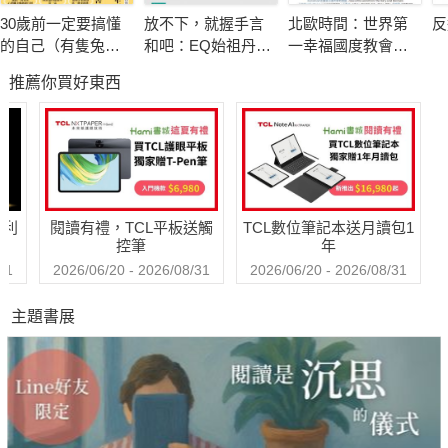
30歲前一定要搞懂
放不下，就握手言
北歐時間：世界第
反
的自己（有隻兔子
和吧：EQ始祖丹尼
一幸福國度教會我
封面版）
爾．高曼與措尼仁
的事
推薦你買好東西
波切的冥想智慧
哈利
閱讀有禮，TCL平板送觸
TCL數位筆記本送月讀包1
控筆
年
31
2026/06/20 - 2026/08/31
2026/06/20 - 2026/08/31
主題書展