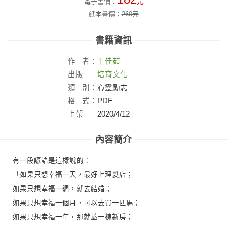
電子書價：
元
紙本書價：
260
元
書籍資訊
作
者：
王佳茹
出版
培育文化
社：
類
別：
心靈勵志
格
式：
PDF
上架
2020/4/12
日：
內容簡介
有一段諺語是這樣說的：
「如果只想幸福一天，最好上理髮店；
如果只想幸福一週，就去結婚；
如果只想幸福一個月，可以去買一匹馬；
如果只想幸福一年，那就蓋一棟新房；