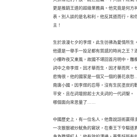
更是推銷王道的超級業務員。他究竟是何方
表。別人談的是名和利，他反其道而行，和
主！
生於浪漫七夕的李煜，此生彷彿為愛情所生
他還是一舉手一投足都有質感的時尚之王？
小樓昨夜又東風，故國不堪回首月明中，雕
詞中之帝李煜，因才華而生，因才華而死，
悲悔很，他的國家是一個又一個的曇花哀愁
南唐小國，因李煜的忍辱，沒有生民塗炭的
平安、且在詞壇掀起士大夫詞的一代詞聖。
哪個面向來思量了……
中國歷史上，有一位名人，他靠說話術贏得
一次狠狠被炒魷魚的窘狀，在秦王下令驅逐
身為職場紅人；他有效的溝通，蒐集好所有