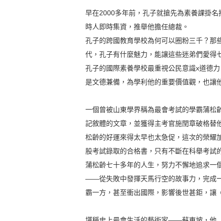
早在2000多年前，孔子就搶先為素養課掛
時人即時集資，推舉他擔任總裁。
孔子的跨國教育學校為何可以圈粉三千？那
代，孔子有什麼魅力，能讓這些迷弟們愛得
孔子的國際素養學校最重視公民意識x道德
是文德兼備，為學利他的重要價值觀，也讓
一個曾被山東學界稱為最會考試的學霸蒲松
記敘體的文章，並獲得主考官施閏章破格替
松齡的好運來得太早也太急促，這次的榮耀
股考試錄取的合格書，只有不斷在科舉考試
蒲松齡七十多年的人生，努力不懈地追求一
——從失敗中發揮天馬行空的故事力，完成
霸一方，甚至衝出國際，影響後世甚鉅，讓
堪稱史上最會生活的藝術家——蘇東坡，他