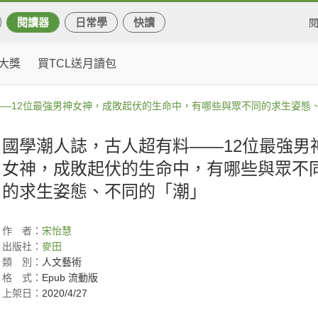
閱讀器
日常學
快讀
大獎
買TCL送月讀包
—12位最強男神女神，成敗起伏的生命中，有哪些與眾不同的求生姿態
國學潮人誌，古人超有料——12位最強男
女神，成敗起伏的生命中，有哪些與眾不
的求生姿態、不同的「潮」
作
者：
宋怡慧
出版社：
麥田
類
別：
人文藝術
格
式：
Epub 流動版
上架日：
2020/4/27