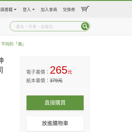
閱讀書籍
登入
加入會員
兌換券
、不同的「潮」
神
265
同
電子書價：
元
紙本書價：
379
元
直接購買
放進購物車