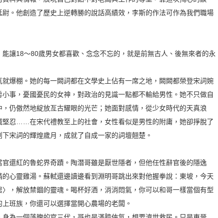
廷尉。他創造了歷史上逆轉勝的說話高績效，李斯的作法可作為我們職場
能讓18～80歲男女都喜歡、念念不忘的，就是前無古人、後無來者的永
氣就爆棚。她的每一闕詞都在文學史上佔有一席之地，闕闕都榮登宋詞婉
房小事，憂國憂民的女神，對政治的見識一點都不輸給男性。她不只做自
中，仍傲然地綻放亙古耀眼的光芒；她面對感情，從少女時代的天真浪
誠堅忍……在宋代禮教至上的社會，女性看似是男性的附庸，她卻掙脫了
創下宋詞的輝煌歲月，成就了自成一家的詞壇翹楚。
當官還紅的魯蛇界奇蹟。陶潛哥雖是厭世隱者，但他任性辭官後的隱逸
滿的心靈雞湯。蘇軾還邊讀邊看到淵明哥跳出來對他握拳說：東坡，今天
居〉，解放禁錮的靈魂。喝杯好酒，消消悶氣，你可以和哥一樣當個有型
的上班族，你還可以選擇當開心農場的老闆。
。身為一個落魄的官三代，哥也是滿腔俠氣，想要濟世救民。只是東晉