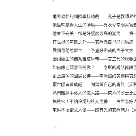
地表最強的國際學校總裁——孔子是教師界
他靠輸贏得人生的勝局——異次元空間書寫
他並不完美，卻是好感度最高的潮男——第
在世界的喧囂之外——安靜做自己的司馬遷
戰國奇葩說盟主——予豈好辯哉的孟子大大
因詞而生的佛系雅痞皇帝——官三代的模範
如何讓老闆離不開你？——李斯的說話術讓
史上最萌的國民女神——李清照的美麗與哀
厭世隱者養成記——陶潛做自己的勇氣（天
熱門雜劇手藝人的職人路——東方的莎士比
搞熱它！不怕冷場的社交男神——白居易好
宅男不壞卻惹人愛——歸有光的安靜魅力（
／