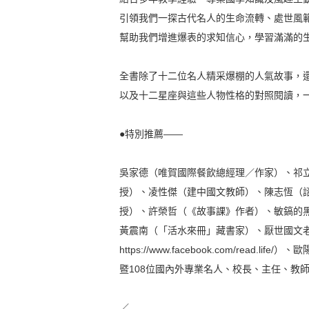
引領我們一探古代名人的生命流轉、處世風
幫助我們增進爆表的求知信心，學習滿滿的
全書除了十二位名人精采爆棚的人氣故事，
以及十二星座與這些人物性格的對照閱讀，
●特別推薦——
吳家德（唯賀國際餐飲總經理／作家）、祁
授）、凌性傑（建中國文教師）、陳志恆（
授）、許榮哲（《故事課》作者）、敏鎬的
黃震南（「活水來冊」藏書家）、厭世國文
https://www.facebook.com/rea
暨108位國內外專業名人、校長、主任、教
／