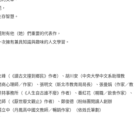
範，
生存智慧。
還附有他（她）們重要的代表作，
一次擁有兼具知識與趣味的人文學習。
立峰（《讀古文撞到鄉民》作者）、胡川安（中央大學中文系助理教
諮商心理師／作家）、張明文（新北市教育局局長）、張曼娟（作家／教
黑特事務所（《人生自古誰不廢》作者）、番紅花（親職／飲食作家）、
老師（《厭世廢文觀止》作者）、鄭俊德（粉絲團閱讀人創辦
d.life/）、歐陽立中（丹鳳高中國文教師／暢銷作家）（依姓氏筆劃）
師