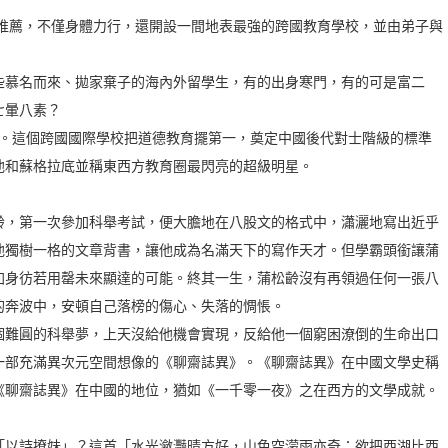
名推薦，不僅身體力行，還開設一間地表最強的跨國教育學校，並由弟子與
些慕名而來、拋家棄子的海內外留學生，有的出身寒門，有的可是富二
七暈八素？
力。這個跨國國際學校把道德教育擺第一，奠定中國後代對士階級的標準
他和蘇格拉底並稱東西方教育圈最閃亮的超級明星。
齡，第一次參加科舉考試，便大膽地在八股文的格式中，瀟灑地寫出近乎
他獨樹一格的文章背書，讓他成為名滿天下的寫作天才。但學霸頭銜讓蒲
加身彷若用罄未來顯達的可能。終其一生，蒲松齡沒有再領過任何一張八
的奔波中，安頓自己落榜的傷心、失落的惆悵。
個難圓的科舉夢，上天沒給他機會實現，反給他一個窮困潦倒的生命出口
一部充滿異次元空間想像的《聊齋誌異》。《聊齋誌異》在中國文學史稱
《聊齋誌異》在中國的地位，猶如《一千零一夜》之在西方的文學成就。
「以詩撩妹」？這首「水光瀲灩晴方好，山色空濛雨亦奇；欲把西湖比西