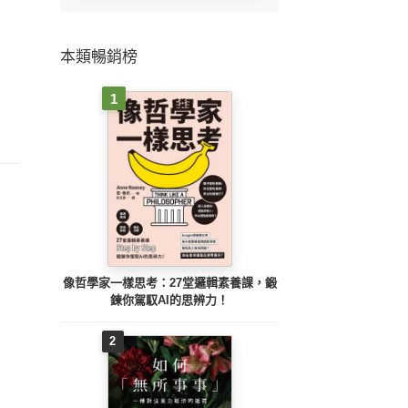
本類暢銷榜
1
像哲學家一樣思考：27堂邏輯素養課，鍛
鍊你駕馭AI的思辨力！
2