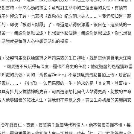
己朝雲時，怦然心動的畫面；蘇軾對生命中的三位重要的女性，有情有
城子》悼念王弗，也寫過《蝶戀花》紀念閏之夫人……。我們都知道，蘇
活的，即便「被別人討厭」了，哥還是活得很瀟灑、很自在。這麼威的一
度第一，無論你是厭世派，也想替他點個讚；無論你是戀世派，你也想替
，活脫就是每個人心中想要活出的模樣。
識，父親司馬談送給弱冠之年司馬遷的生日禮物，就是讓他真實地大江南
壯遊」。司馬遷不只玩得有深度，還帶回寫史的任務：他從遊歷的過程獲取當
知識的真偽。哥的「背包客Online」不是到風景景點自拍上傳，炫富討
要素材……。《史記》一如司馬遷的一生，追求的是「其文直、其事核、
位具有批判反抗精神的史官，司馬遷思想比同代人站得更高，綻放的生命
個人榮辱毀譽的悲壯人生，讓我們在喧囂之外，尋回生命初始的美麗與安
是會花錢買仁、買義、買美德？戰國時代有個人，他不管國君懂不懂，每
不喘，還優雅得很。他相信人生一切難題，唯有「仁」可以給你答案。他