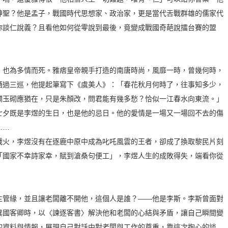
神聖？他是孟子，戰國時代思想家、政治家，更是當代舌戰群雄的儒家代
你談仁說義？且看他如何從零說到最後，竟變成戰國奇葩說擂台賽的盟
，也為多情而死。雅痞皇帝親手打造的南唐時尚，風靡一時，曾幾何時，
酒過三巡，他提起筆寫下《虞美人》：「春花秋月何時了，往事知多少，
欄玉砌應猶在，只是朱顏改，問君能有幾多愁？恰似一江春水向東流。」
七夕既是李煜的生日，也是他的忌日。他的愛情是一場又一場回不去的傷
……
戰火，李煜沒有在逐鹿中原中成為叱吒風雲的王者，卻成了換取黎民片刻
「國家不幸詩家幸，賦到滄桑句便工」，李煜人生的成敗得失，端看你從
主管緣，並且讓老闆離不開他，這個人是誰？——他是李斯。李斯曾面對
異國客卿時，以〈諫逐客書〉解決他和老闆的心結與矛盾，讓自己瞬間變
的資料與情報，展現自己對話中對老闆與工作的尊重，靠這次掏心的談