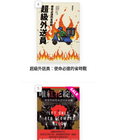
4
超級外送員：使命必達的省時戰
5