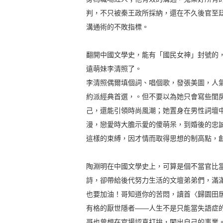
判，不只被秦王政所採納，還在不久後官至
溝通術的不敗指標。
翻開中國文學史，能有「國民女神」封號的，
遠萌妹李清照了。
李清照偶爾填個詞、唱個歌，發張美圖，人
約派經典首選，。但不要以為她只會寫些閨
己，還能引領時尚風潮；她置身在男性詞壇
漫，戀愛時大膽示愛的傻萌呆，到婚後的忠
這樣的束縛，因才情而取得思想的制高點，
陶淵明在中國文學史上，可算是個不當官比
詩，卻帶給後代努力生活的文壇弟弟們，滿
也要加油！哥知道你的苦悶，讀首〈歸園田
有格的厭世隱者——人生不是只能當失語症
哥也曾想在官場認真打拚，闖出自己的事業