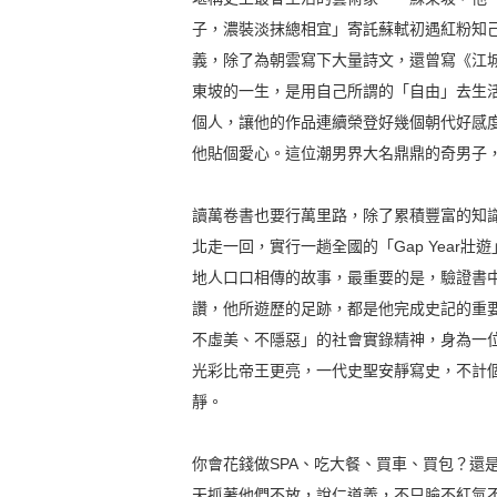
子，濃裝淡抹總相宜」寄託蘇軾初遇紅粉知
義，除了為朝雲寫下大量詩文，還曾寫《江
東坡的一生，是用自己所謂的「自由」去生
個人，讓他的作品連續榮登好幾個朝代好感
他貼個愛心。這位潮男界大名鼎鼎的奇男子
讀萬卷書也要行萬里路，除了累積豐富的知
北走一回，實行一趟全國的「Gap Year
地人口口相傳的故事，最重要的是，驗證書中
讚，他所遊歷的足跡，都是他完成史記的重
不虛美、不隱惡」的社會實錄精神，身為一
光彩比帝王更亮，一代史聖安靜寫史，不計
靜。
你會花錢做SPA、吃大餐、買車、買包？還
天抓著他們不放，說仁道義，不只臉不紅氣