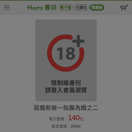
電子書
月讀包
閱讀器
惡魔新娘～指腹為婚之二
140
電子書價：
元
紙本書價：
200
元