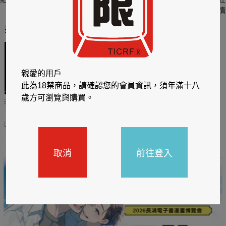
六
四
情
推薦你買好東西
親愛的用戶
此為18禁商品，請確認您的會員資訊，須年滿十八
歲方可瀏覽與購買。
哈利
閱讀有禮，TCL平板送觸
TCL數位筆記本送月讀包1
控筆
年
31
2026/06/20 - 2026/08/31
2026/06/20 - 2026/08/31
主題書展
取消
前往登入