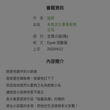
書籍資訊
作
者：
庭妍
出版
禾馬文化事業有限
社：
公司
類
別：
言情小說(限)
格
式：
Epub 流動版
上架
2020/4/12
日：
內容簡介
她是他選中的小新娘
從她還在娘胎裡，就被他訂下了
但因為他竟然以愛狗之名為她取小名
讓她從小就與他誓不兩立
長大後更是排斥這「指腹為婚」的婚約
使出小惡魔的本領，把他的生活搞得多災多難！