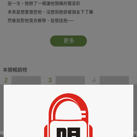
這一次，她辦了一場讓他頭痛的電音趴
本來是想要激怒他，沒想到她卻被損友下了藥
然後就對他寬衣解帶、投懷送抱──
吼！在這麼血脈僨張的情境之下
他居然硬是hold住，堅守住最後一道防線?!
更多
莫非……他根本就「不行」？
為了以後的「性」福著想，她更加堅持要解除婚約
他卻以「實際行動」證明了自己的「能力」……
本類暢銷榜
後來，一場差點奪走他的意外
2
3
4
讓她終於願意正視自己的感情
怎知他卻當眾宣布，決定從此放她自由……
貼身剪裁II：如癮
貼心情婦～魅惑之
情竊竹心～魅惑之
狂