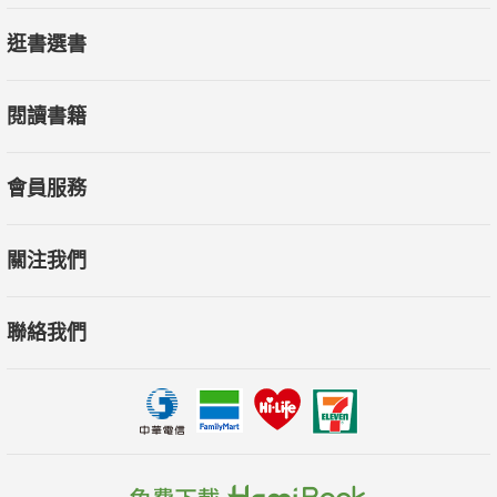
插畫家創作日記
逛書選書
紅林：THE BEST IS YET TO COME 豪華在哪裡
閱讀書籍
專欄
馬世芳：曾經有一家幼稚園 那裡有我的初戀
張曼娟：奇幻的逃逸時光
會員服務
黃威融：喜歡拜拜的人 覺得被上天眷顧
關注我們
聊聊天
《新活水》 ╳《 聯合文學》：明知沒人看又不賣錢 依然用力做
聯絡我們
就是浪漫
封面故事 Pray, Eat, Life from Miaokou
在湧蓮寺邊菜場循著記憶 用料理複製家族情感
三老爺宮蘊藏歲月點滴 鴨母寮市場吃出雙城韻味
與城隍廟相繫的遊子人生 異地從此能生根