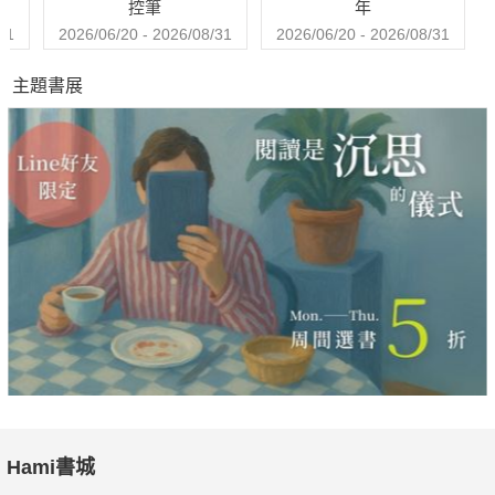
控筆
年
做結，簡直過分！
31
2026/06/20 - 2026/08/31
2026/06/20 - 2026/08/31
每座城市都必然有自己的廟與廟口，許多地方個性也是透過這些
主題書展
食物流露，甚至許多流動、變遷與移轉，都默默地在廟宇與廟口
留下痕跡，人情的風景和文化的脈流環繞著神與信祂的人而生，
請跟我們深入不曾去過的廟宇，在那些陌生場景的最核心，是關
於人們也關於他們所信。
小日子行事曆
一件事
在大海媽媽環繞的溫暖小島 感受人與人的緊密牽絆
踏進新冷戰後的 莫斯科菜市場
波爾多建築的怪異面飾 夾藏美麗又哀傷的歷史故事
實踐生活理念的蔬果店
忍住寒冷與疼痛 就能聽見自身與山的聲音
Hami書城