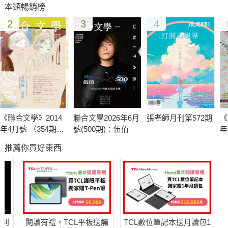
本類暢銷榜
之後，在各個工作之間輾轉才撥雲見日，有機會在慈聖宮前喝排
2
3
4
骨湯，又去過被嘉義東市場藏在內裡的雙忠廟，才深刻體會神與
人之間的距離，其實並不像我們所說「天聽」那般遙遠，神就與
人生活在一起，看著我們哭、看著我們笑、在我們需要的時候賜
予指引，而基於同樣的虔誠信念，人們聚攏在神的附近，在每個
地方發展出同時有著生命力與在地性格的廟口文化。
於是這期我們四散到全臺，新北蘆洲找來以書寫湧蓮寺拿下林榮
三文學散文佳作的洪愛珠，走一趟四處延展著大家族生命軌跡的
《聯合文學》2014
聯合文學2026年6月
張老師月刊第572期
《
廟邊菜市場；臺南我去訪了自己的偶像王浩一，聽他述說土地的
年4月號 （354期）
號(500期)：伍佰
年
歷史與人民的故事，在湛藍的島南天空底下穿越人聲鼎沸的鴨母
艾莉絲．孟若＆短
作
推薦你買好東西
篇小說藝術
寮市場到寧靜如凝結時間的三老爺宮；新竹則有讓人不斷以新視
角發掘這座風城的《貢丸湯》見域工作室負責人陳虹羽，因為城
隍爺的庇祐讓她在異鄉長出了依歸；比較常被人遺忘的古都彰
化，也請前紅葉食趣的負責人Ivy，帶我們見證開化寺前那些對於
歲月更迭依舊不為所動的老工夫；最後則有超級高雄通郭銘哲，
哈利
閱讀有禮，TCL平板送觸
TCL數位筆記本送月讀包1
秀了一趟庶民卻華麗的小吃之旅，竟然用大腸小腸切盤和冰啤酒