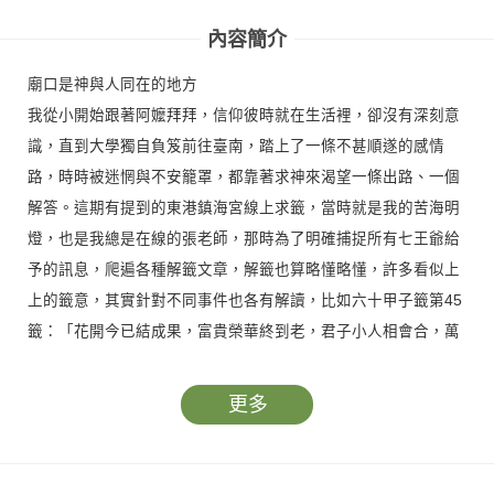
內容簡介
廟口是神與人同在的地方
我從小開始跟著阿嬤拜拜，信仰彼時就在生活裡，卻沒有深刻意
識，直到大學獨自負笈前往臺南，踏上了一條不甚順遂的感情
路，時時被迷惘與不安籠罩，都靠著求神來渴望一條出路、一個
解答。這期有提到的東港鎮海宮線上求籤，當時就是我的苦海明
燈，也是我總是在線的張老師，那時為了明確捕捉所有七王爺給
予的訊息，爬遍各種解籤文章，解籤也算略懂略懂，許多看似上
上的籤意，其實針對不同事件也各有解讀，比如六十甲子籤第45
籤：「花開今已結成果，富貴榮華終到老，君子小人相會合，萬
事清吉莫煩惱。」若是求復合，這籤詩就是告訴你「不可能！」
因為兩人的緣分已經有了結果，這件事的終點就是「分手」。若
更多
要說到求籤心得，套句黃總編的話：「那肯定又是另一篇文章的
主題了。」
雖然對求神問卜甚為熱衷，不過對於廟口的情感竟是直到出社會