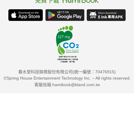
開化寺前留存的老工夫 都是誠摯勤肯的日常累積
站前保安宮群聚信念與美食 豐滿世代回憶的小吃
SP1 善男信女來報到 廟宇擔當大集合
SP2 為求信徒處處有保庇 廟宇周邊有吃有喝有照應
SP3 後面的信眾舉起你的雙手 全臺神明盛會都要走
SP4 自己的財運自己救 紫南宮發財金怎麼求
創意現場
春水堂科技娛樂股份有限公司(統一編號：70476915)
張雍：陪公主讀書
©Spring House Entertainment Technology Inc. – All rights reserved.
客服信箱:hamibook@kland.com.tw
工作室日常
有暖陽綠意相伴的老宅工作室
市場旁的編輯事
Gill Li：陪我一起長大的廟口