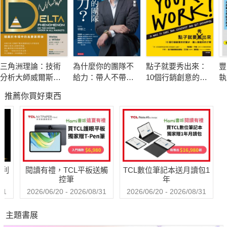
意志力，是人類最強大的力量。
它不是一種美德，而是具有生理基礎的一種能量。
意志力就像肌肉一樣，用久了就會疲累，只要多鍛鍊就可以強化
它。
葡萄糖（glucose）就是意志力的燃料，也因此，吃飯、睡覺對
三角洲理論：技術
為什麼你的團隊不
點子就要秀出來：
豐
於儲備意志力非常重要。這也是為什麼，節食瘦身那麼容易失
分析大師威爾斯．
給力：帶人不帶
10個行銷創意的好
執
敗。
威爾德的顛峰之作
心，憑什麼衝業績
撇步，讓人發掘你
題
推薦你買好東西
的才華
意志力有兩大定律：
一、意志力是有限的，用一次就消耗掉一部分。所以，最好一次
專注一件事，比較能達成目標，並建立自信心。
二、你做不同的事情所仰賴的意志力，是來自於同一個帳戶。也
哈利
閱讀有禮，TCL平板送觸
TCL數位筆記本送月讀包1
就是說，你是用同一批意志力來應付無奈的塞車、繁雜的工作、
控筆
年
苛刻的上司、消費的欲望、甜點的誘惑、難搞的小孩。
31
2026/06/20 - 2026/08/31
2026/06/20 - 2026/08/31
主題書展
人的意志力是有限的，但這個極限可以改變，可以透過練習讓意