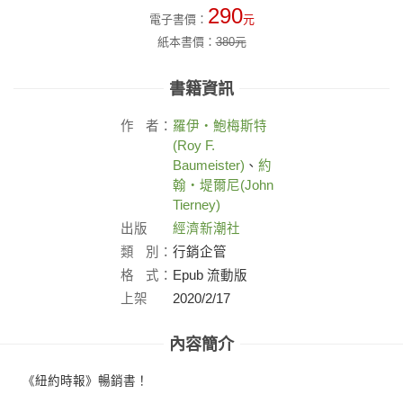
290
電子書價：
元
紙本書價：
380
元
書籍資訊
作
者：
羅伊‧鮑梅斯特
(Roy F.
Baumeister)
、
約
翰‧堤爾尼(John
Tierney)
出版
經濟新潮社
社：
類
別：
行銷企管
格
式：
Epub 流動版
上架
2020/2/17
日：
內容簡介
《紐約時報》暢銷書！