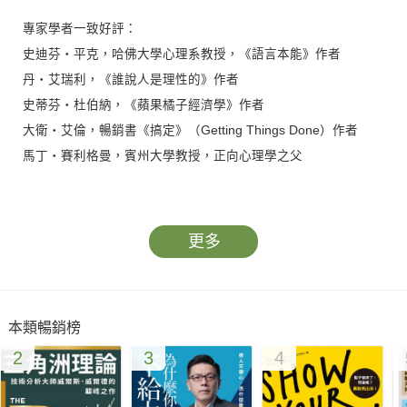
專家學者一致好評：
史迪芬‧平克，哈佛大學心理系教授，《語言本能》作者
丹‧艾瑞利，《誰說人是理性的》作者
史蒂芬‧杜伯納，《蘋果橘子經濟學》作者
大衛‧艾倫，暢銷書《搞定》（Getting Things Done）作者
馬丁‧賽利格曼，賓州大學教授，正向心理學之父
許多人設定了目標，但是半途而廢；
工作累得半死，效率反而越來越差；
更多
擔任主管，每天處理繁瑣的小事，結果重要的決策一拖再拖；
就是忍不住想要血拼購物；
想要瘦身、戒菸，但又抗拒不了誘惑。
本類暢銷榜
——他們說他們「缺乏意志力」，但事實上是意志力耗損了，所
2
3
4
以自制力變差了。