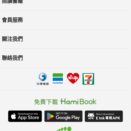
閱讀書籍
關於意志力的真相：
※想要新年新希望？為了能真正實現，不要貪多，一個願望就夠
會員服務
了！
關注我們
※任何一個小決定，都會用掉一點意志力。花精神去決定一些瑣
碎事情，將使你沒有足夠的意志力去做真正重要的決策。這就是
聯絡我們
「決策疲勞」現象，而且小心！這時候你更難抵擋誘惑。
※當你意志力疲勞時，會偏好短期利益，因此你可能做出不智的
決定。這時趕快補充葡萄糖，「吃了再上」，才會有充分的意志
力，做出好的決策。
※如何善用意志力？假如你想要當個專業作家，最好的方法就是
每天寫固定的字數，養成習慣；如此一來，習慣就可以幫助你在
日後輕鬆克服困難。