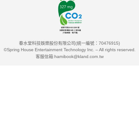
※越壓抑，越想去做——有趣的「白熊實驗」。
※「道德許可證」效應：當你做了一件好事，就覺得自己有權可
以使壞一下。所以早上辛勤工作，下午開始打混摸魚……如果能
春水堂科技娛樂股份有限公司(統一編號：70476915)
增強自制力，就可以避免這種效應。
©Spring House Entertainment Technology Inc. – All rights reserved.
客服信箱:hamibook@kland.com.tw
※「管他的」效應：你設定了目標，但不小心破戒了——「管他
的，今天就好好享受吧！」這是放縱、後悔、再放縱的惡性循
環，是意志力的大敵。
※「吉他之神」艾瑞克．克萊普頓（Eric Clapton）如何戒除酒
癮？
※知名主持人歐普拉（Oprah Winfrey）的節食慘痛經驗。