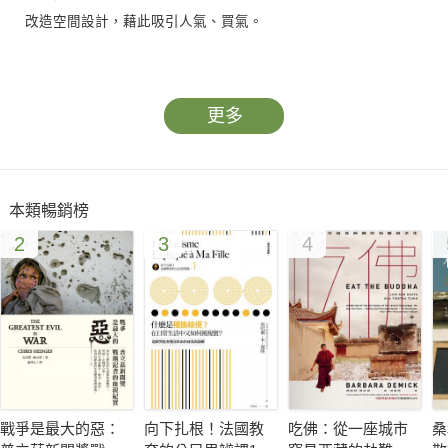
改造空間設計，藉此吸引人氣、買氣。
解析中小型餐飲店鋪的吸睛打卡設計，大致上包含以下幾個區
域，外觀設計，展現出與街景、店鋪品牌、LOGO之間的關係，
更多
也是大眾對於一間店鋪的第一印象；其次是打卡點設計，利用一
個充滿美好、有趣、難以想像、充滿幻想的場景，誘發消費大眾
想要「到此一遊」的嚐鮮心態；餐桌風景設計，藉由沙發、餐桌
本類暢銷榜
椅的搭配運用，結合美味餐點構成一幅美好的畫面；其他角落設
2
3
4
計，除了用餐區，洗手間也是店鋪設計能夠發揮的地方。本書蒐
錄500張吸睛店鋪設計的圖片，具體陳述每一個設計手法、材質
以及特色，提供消費大眾找尋打卡熱點、設計師尋找設計創意想
法的實質參考指標。
戰爭是最大的惡：
向下扎根！法國教
吃佛：從一座城市
桑