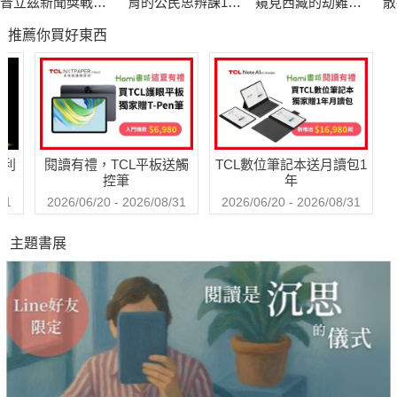
普立茲新聞獎戰地
育的公民思辨課1－
窺見西藏的劫難與
散
記者的血淚紀實
「什麼是種族歧
求生
會
推薦你買好東西
視？在日常生活中
又如何被複
製？」：追根究柢
各種沒來由的成見
與誤解
哈利
閱讀有禮，TCL平板送觸
TCL數位筆記本送月讀包1
控筆
年
31
2026/06/20 - 2026/08/31
2026/06/20 - 2026/08/31
主題書展