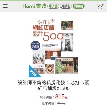
電子書
月讀包
閱讀器
設計師不傳的私房秘技：必打卡網
紅店鋪設計500
315
電子書價：
元
紙本書價：
450
元