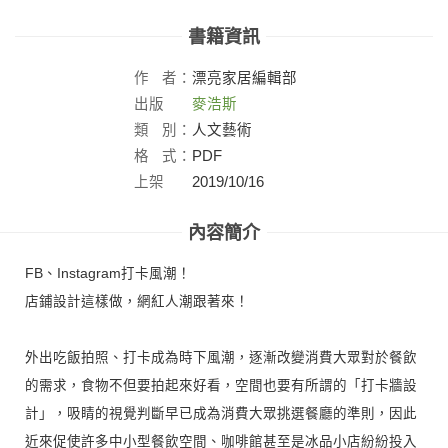
書籍資訊
作
者：
漂亮家居編輯部
出版
麥浩斯
社：
類
別：
人文藝術
格
式：
PDF
上架
2019/10/16
日：
內容簡介
FB、Instagram打卡風潮！
店鋪設計這樣做，網紅人潮跟著來！
外出吃飯拍照、打卡成為時下風潮，逐漸改變消費大眾對於餐飲
的需求，食物不但要拍起來好看，空間也要有所謂的「打卡牆設
計」，吸睛的視覺判斷早已成為消費大眾挑選餐廳的準則，因此
近來促使許多中小型餐飲空間、咖啡館甚至是冰品小店紛紛投入