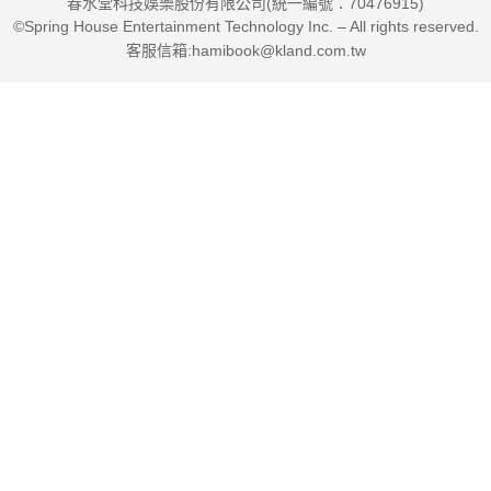
春水堂科技娛樂股份有限公司(統一編號：70476915)
默見解，帶給讀者一場暢快淋漓的閱讀饗宴。──《出版者週刊》
©Spring House Entertainment Technology Inc. – All rights reserved.
客服信箱:hamibook@kland.com.tw
本書選錄許多發揮道德韌性、走過人生低谷的精采故事，告誡我
們人生的意義不只是追求幸福而已，須認清人性的光輝才是最終
的救贖。──《書單》
在這個盛行自拍、以自我為中心的年代，布魯克斯勸誡我們重拾
克制欲念、放下我執並隨時自我警惕的古典情懷。──艾爾（Pico
Iyer），《紐約時報》書評
本書傳遞出平靜、中庸之道與人性光輝，字裡行間透露作者在道
德與精神層面的平衡論點，難能可貴。──格爾森（Michael
Gerson），《華盛頓郵報》
對道德的渴求，並帶著哲學氣息的優雅，交織成這本刻劃深入，
深具說服力的作品。──所羅門（Andrew Solomon），心理學