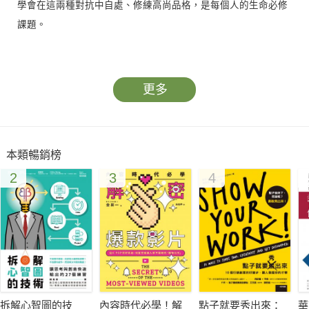
學會在這兩種對抗中自處、修練高尚品格，是每個人的生命必修
課題。
★比爾．蓋茲推薦人生必讀之書
★《紐約時報》暢銷書排行榜第一名
更多
★《經濟學人》首選好書
★Amazon年度百大暢銷書
★TED演講超過2,686,000次點擊
本類暢銷榜
★《紐約時報》《今日美國報》《華盛頓郵報》《出版者週刊》
2
3
4
《英國時代雜誌》《衛報》《英國觀點雜誌》等主流媒體一致盛
讚
TED演說影片：https://reurl.cc/YlNpka
你應該為哪個奮鬥——履歷表與追悼文？
成為更好的你，就從展開自我對抗的那一刻起。
拆解心智圖的技
內容時代必學！解
點子就要秀出來：
華