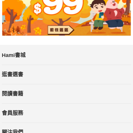
弱點的艾森豪總統、服膺召喚的作家喬治．艾略特，以及走過蔭
谷找回救贖、將生命全然投入服務眾人的社會運動家，他們都以
謙卑的內在力量找回更好的自己，並逐步影響了世界。
在這個以我為先、注重個人利益的時代，我們不該只為了享樂而
活。每個人都要努力戰勝自我，找到人生的真義，成為更好的
人。
Hami書城
專文推薦
逛書選書
高希均│遠見．天下文化事業群創辦人
嚴長壽│公益平台文化基金會董事長
閱讀書籍
．人不只是追求享樂，還要追求使命。人生有二本帳：私人小帳
與社會大帳。人不能只有私人帳上財富累積，社會帳上卻出現赤
會員服務
字。這就是小我與大我的平衡。──高希均│遠見．天下文化事業
群創辦人
關注我們