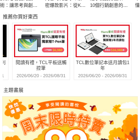
術：讓思考與創意
密爆款影片：從K-
10個行銷創意的好
懂
我們多半都知道如何追求職場成就，卻不十分明瞭如何健全自己
快速輸出的27個練
POP到好萊塢，深
撇步，讓人發掘你
決
推薦你買好東西
習
度挖掘讓人移不開
的才華
的人格。而這個世界也多半鼓勵人發展較有企圖心、外顯在履歷
眼的「趣味公式」
表的那一面，忽略了內心深處追求平靜、貢獻世界的渴望。
而人的一生，就在這兩種矛盾中互相拉扯；如何在兩種相互對抗
的張力中雍容自處，成為人生的必修課題。
哈利
閱讀有禮，TCL平板送觸
TCL數位筆記本送月讀包1
控筆
年
《紐約時報》專欄作家大衛．布魯克斯以犀利新穎的論述和TED
31
2026/06/20 - 2026/08/31
2026/06/20 - 2026/08/31
高人氣演講撼動全世界。他在TED著名演說「你應該為哪個奮鬥
主題書展
——履歷表與追悼文？」讓我們重新思索，那個渴望成功、亟欲
征服世界的自我，以及另一個以愛為先、以包容和寬恕為主軸的
自我，該如何達到平衡？傾盡全力想征服世界的同時，如何回應
內心深處良善的召喚？
馬歇爾將軍戰功彪炳、舉世聞名，仍能保持虛懷若谷；戰勝自我