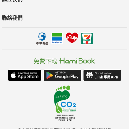
．沒有人是完美的，當面對自己時，我們無所遁形；一旦面對社
聯絡我們
會責任時，我們也要時時提醒自己必須要「自視甚渺」。──嚴長
壽│公益平台文化基金會董事長
各界讚詞
值得你離開臉書、靜下心來好好閱讀的首選佳作。──《經濟學
人》
本書告訴我們如何腳踏實地，逐步建立一個充滿意義的人生。
──《華盛頓人》雜誌
擲地有聲，潛移默化、讓人再三回味。──《衛報》
布魯克斯剴切力陳謙遜與德行的重要，又不時穿插字字珠璣的幽