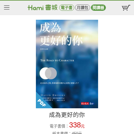
電子書
月讀包
閱讀器
成為更好的你
338
電子書價：
元
紙本書價：
450
元