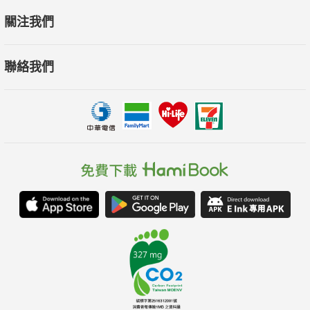
動了，便處於地獄。
關注我們
(1)最具說服力！大腸癌晚期康復的親身實例
聯絡我們
本書作者釋行貴禪師原是知名中醫師，每天工作16小時，卻
在事業正盛時，發現罹患晚期大腸癌。住院治療後，她毅然決定
出家修行，鑽研佛法與禪醫，徹底調養身心作息，結果癌症自
癒。
本書凝結了她的中醫專業、佛學法門與禪醫心法，為活在高
壓之下的每個現代人，提供最療心的智慧良言與養生指南。
(2)達成度最高！作者提供的養生法簡易且好做
現代人因為忙碌，許多複雜的養生法常常半途而廢，而沒有
真正達成養生效果。
作者提供的食療帖方容易製作，呼吸養生法也皆有插圖說明
及步驟指引，一步步調養身體素質，改善經絡氣血，自然就會藥