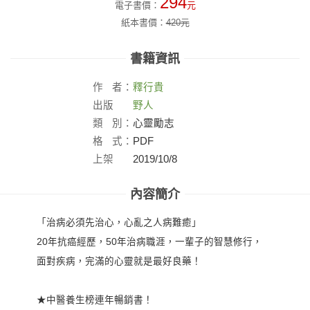
294
電子書價：
元
紙本書價：
420
元
書籍資訊
作
者：
釋行貴
出版
野人
社：
類
別：
心靈勵志
格
式：
PDF
上架
2019/10/8
日：
內容簡介
「治病必須先治心，心亂之人病難癒」
20年抗癌經歷，50年治病職涯，一輩子的智慧修行，
面對疾病，完滿的心靈就是最好良藥！
★中醫養生榜連年暢銷書！