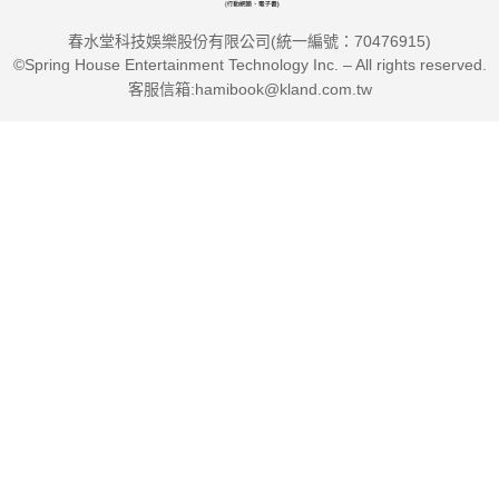
到病除。
春水堂科技娛樂股份有限公司(統一編號：70476915)
©Spring House Entertainment Technology Inc. – All rights reserved.
(3)抗病還能防病！觀念正確就能遠離疾病
客服信箱:hamibook@kland.com.tw
治病要先治心病。針對現代人的匆忙作息與焦急心理，禪醫
指點處世智慧，讓你遠離疾病。佛說，「接受」是最好的修行。
接受你現在的一切。只有接受疾病才能更好地認識疾病，戰勝疾
病，只有接受失敗才能從失敗中找到成功！
——讓我們慢慢走進這本從生死邊緣領悟出來的書，從此洗
盡鉛華，反璞歸真。
閱讀本書，就像為浮躁的心態帶來清涼甘露，為糾結的情緒
送來美麗鮮花。
邁向「心底乾乾淨淨，身體健健康康」的大藥之道。