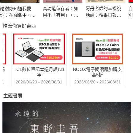
謝謝你知道我愛
高功能倖存者：如
阿丹老師的幸福說
自
──「中醫知識」與「禪學智慧」的長壽之道──
你：在關係中，面
果不「有用」，我
話課：蘋果日報專
別
「心有一絲結結，脈有一絲結結」，中醫診脈的原理也是如
對愛，接受愛，學
還值得被愛嗎？
題報導，學生瘋狂
推薦你買好東西
習愛，放下愛
搶修的大學最夯
此，
課，教你不當句點
一點點的情緒變化都會影響到氣血，表現在脈象上。
王，「說」出幸福
本書結合專業「中醫知識」與「禪學智慧」，提供無窮【無
人生！
盡的正能量 】+【 健康長壽作息指南】，從內到外完全調養，根
除百病。
送觸
TCL數位筆記本送月讀包1
BOOX電子閱讀器加購皮
年
套5折
◎提供8道「三藥方」、45種禪醫食療帖方、圖解少林養生
31
2026/06/20 - 2026/08/31
2026/06/20 - 2026/08/31
坐臥法、穴位自按法、四季養生訣，輕鬆找到適合自己及家人的
主題書展
調養方式。
★禪醫實用清心除煩小偏方──
․補充精氣神․三白飯：白鹽，白蘿蔔，白飯。
․清心又除煩․三白粥：白茯苓，白扁豆，大米。