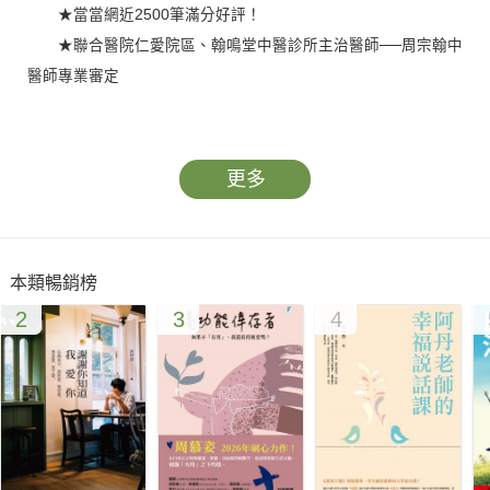
★當當網近2500筆滿分好評！
★聯合醫院仁愛院區、翰鳴堂中醫診所主治醫師──周宗翰中
醫師專業審定
「我從癌症的磨難中走過來，當初只知道滿世界跑，直到癌
症晚期了，躺在床上不能動了，才明白，再多的外物也救不了自
更多
己的命。」──釋行貴禪師
──百病由「心」起，「心」好則百病除──
本類暢銷榜
現代人的疾病不離「心」，
2
3
4
「心」亂，會影響我們疾病的復原能力。
只要「心」好，疾病可去，癌症可癒。
本書帶您瞭解「心」對人體的影響，並提供45種對症食療帖
方，
清心除煩，百病不侵，
從此常保神清氣爽、健康長壽。