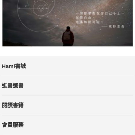
․四季養生訣․從流傳千年的少林呼吸法中，進行自我鍛鍊與
療疾的修行。
★禪醫日常保健食譜──
․養顏美容․三白膏：白茯苓，白芷，白芨。
․舒緩胃痛․百合糯米粥：緩解陰虛胃熱。
․婦科保健․痛經寧：緩解經痛極有效。
․腸胃保健․核桃扁豆泥：專治腸胃激躁症。
Hami書城
․預防中風․菊杞豆芽菜：清熱解毒，降壓退熱。
逛書選書
更多養生祕方，盡在本書中。
閱讀書籍
本書特色
萬病由心生，萬病從心滅。人的情志和心理，與疾病關係密
會員服務
切，大多疾病都源自於人的內心。心平和了，就身在天堂；妄念