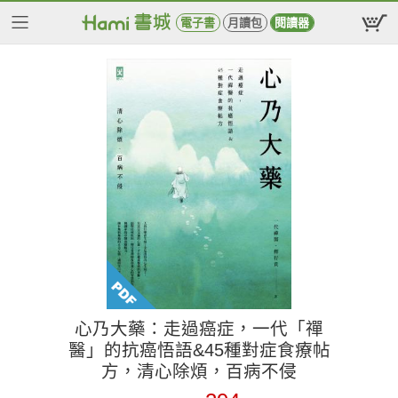
電子書
月讀包
閱讀器
心乃大藥：走過癌症，一代「禪
醫」的抗癌悟語&45種對症食療帖
方，清心除煩，百病不侵