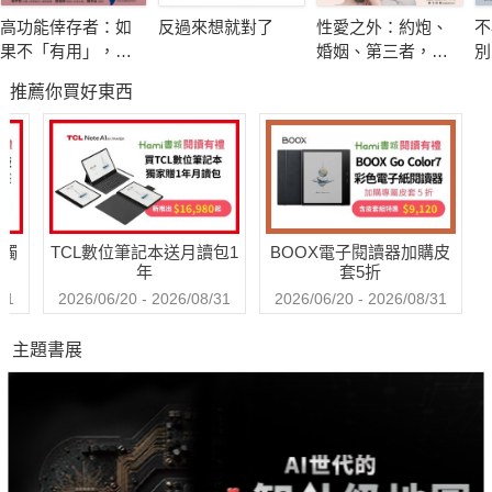
高功能倖存者：如
反過來想就對了
性愛之外：約炮、
不
果不「有用」，我
婚姻、第三者，打
別
還值得被愛嗎？
破傳統思考的禁忌
限
推薦你買好東西
相談
送觸
TCL數位筆記本送月讀包1
BOOX電子閱讀器加購皮
年
套5折
31
2026/06/20 - 2026/08/31
2026/06/20 - 2026/08/31
主題書展