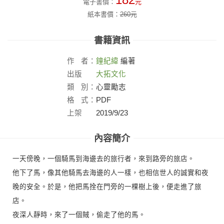
182
電子書價：
元
紙本書價：
260
元
書籍資訊
作
者：
鐘紀緯
編著
出版
大拓文化
社：
類
別：
心靈勵志
格
式：
PDF
上架
2019/9/23
日：
內容簡介
一天傍晚，一個騎馬到海邊去的旅行者，來到路旁的旅店。
他下了馬，像其他騎馬去海邊的人一樣，也相信世人的誠實和夜
晚的安全。於是，他把馬拴在門旁的一棵樹上後，便走進了旅
店。
夜深人靜時，來了一個賊，偷走了他的馬。