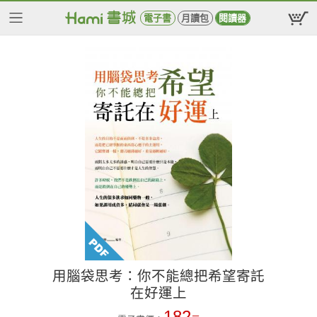
電子書
月讀包
閱讀器
用腦袋思考：你不能總把希望寄託
在好運上