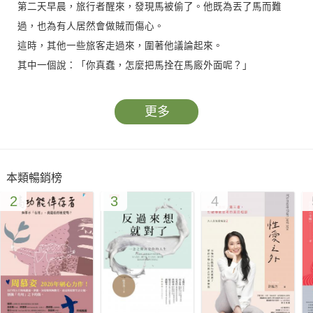
第二天早晨，旅行者醒來，發現馬被偷了。他既為丟了馬而難
過，也為有人居然會做賊而傷心。
這時，其他一些旅客走過來，圍著他議論起來。
其中一個說：「你真蠢，怎麼把馬拴在馬廄外面呢？」
另一個說：「更蠢的是，連馬腿也沒捆起來。」
第三個說：「最蠢不過的，是騎著馬到海邊旅行。」
更多
第四個說：「有馬的人，不是懶漢就是走不動。」
旅行者大為驚訝。最後他終於喊道：「朋友們，就因為我的馬被
偷了，你們就一個個迫不及待的跑來教訓我。但奇怪的是，對偷
本類暢銷榜
了我馬的那個人，你們怎麼連一句責備的話也沒說？」
2
3
4
●
他人的評論不總是客觀公正的。
人不能迷失了自己的主見，應該要知道什麼是對的，什麼是錯
的。