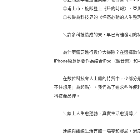
◎甫上市，旋即登上《紐約時報》、亞馬
◎被譽為科技界的《怦然心動的人生整理
＼許多科技造成的果，早已背離發明的
為什麼需要進行數位大掃除？在選擇數位
iPhone原意是要作為結合iPod（聽音樂
在數位科技令人上癮的特質中，少部分是
不住想用」為起點）。我們為了追求些許便
科技產品裡。
＼線上人生愈蓬勃，真實生活愈淺薄／
連線與離線生活有如一場零和賽局，過度