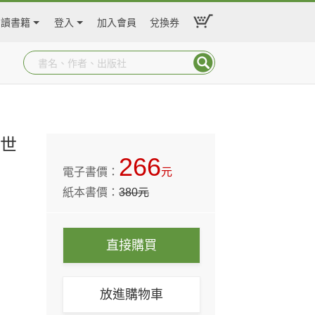
閱讀書籍
登入
加入會員
兌換券
囂世
266
電子書價：
元
紙本書價：
380
元
直接購買
放進購物車