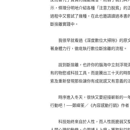
示，條理分明地介紹各種「注意力脫貧」的
過程中又嘗試了幾種，在此也邀請讀過本書
斷捨離實踐中。
我很早就看過《深度數位大掃除》的原文
著身體力行，徹底執行數位斷捨離的流程。
說到斷捨離，也許你的腦海中立刻浮現清
有的物慾或科技工具，而是騰出三十天的時
索及重新發現那些讓你有成就感又有意義的
時序進入冬天，很快又要迎接嶄新的一年
行動吧！──鄭緯筌／《內容感動行銷》作
科技始終來自於人性，而人性既脆弱又堅
人類心理的動機，企圖誘人上癮、獲取利益