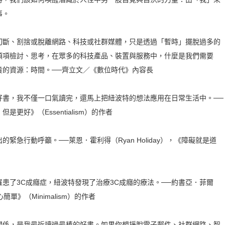
事。
斷、割捨或脫離網路、科技或社群媒體，只是透過「暫時」擺脫過多的
項項檢討、思考，在眾多的科技產品、裝置與服務中，什麼是我們需要
貴的資源：時間。──齊立文／《數位時代》內容長
，我不僅一口氣讀完，還馬上把紐波特的想法應用在日常生活中。──
但是更好》（Essentialism）的作者
行動呼籲。──萊恩．霍利得（Ryan Holiday），《障礙就是道
了3C成癮症，紐波特發現了治療3C成癮的療法。──約書亞．菲爾
，《心簡單》（Minimalism）的作者
係，是我最近讀過最棒的好書。如果你想掙脫電子郵件、社群網路、智