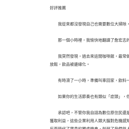
好評推薦
我從來都沒發現自己也需要數位大掃除，直到
那一個小時裡，我愉快地翻讀了詹宏志的
我突然發現，過去來這間咖啡館，最常做的
放鬆，飲品被邊緣化。
有時滑了一小時，準備叫車回家，飲料一
如果你的生活節奏也有類似「症頭」，你也
承認吧，不管你我自詡為數位原住民還是
獲取利益，這些企業利用人類大腦對危機感
反而替代了寶貴的獨處機會，削弱了我們與