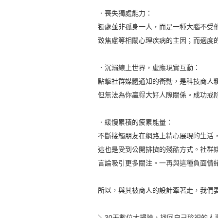
．喪失獨處能力：
獨處並非孤身一人，而是一種大腦不受他
致焦慮等相關心理疾病的主因；而適度的
．沉溺線上世界，虛應現實互動：
點擊社群媒體通知的衝動，是科技商人精
但無法為你贏得大好人際關係。成功戒除
．緩慢累積的疲累能量：
不斷接觸朋友在網路上精心展現的生活，
這也是受到公開排擠的殘酷方式。社群媒
言論吸引更多關注。一再與這種負面情緒
所以，與其被商人的設計牽著走，我們要
＼30天數位大掃除，找回自己珍視的人