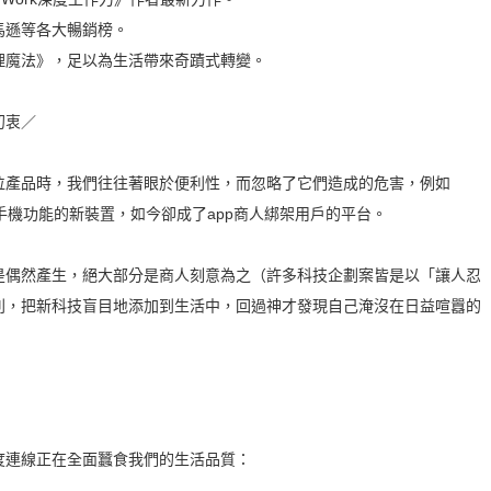
遜等各大暢銷榜。
魔法》，足以為生活帶來奇蹟式轉變。
初衷／
產品時，我們往往著眼於便利性，而忽略了它們造成的危害，例如
）和手機功能的新裝置，如今卻成了app商人綁架用戶的平台。
偶然產生，絕大部分是商人刻意為之（許多科技企劃案皆是以「讓人忍
利，把新科技盲目地添加到生活中，回過神才發現自己淹沒在日益喧囂的
連線正在全面蠶食我們的生活品質：