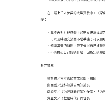
在一場上千人參與的大型實驗中，《深度數
變：
．我不再對社群媒體上的貼文按讚或留言
．可以長時間交談而不瞄手機；可以和朋
．知道當天的新聞，但不覺得自己被新聞
．不再擔心自己錯過什麼，因為知道哪些
各界推薦
楊斯棓／方寸管顧首席顧問、醫師
鄭國威／泛科知識公司知識長
鄭緯筌／《內容感動行銷》作者、「內容
齊立文／《數位時代》內容長