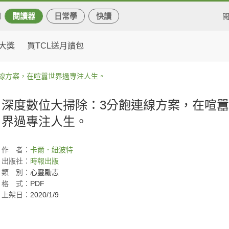
閱讀器
日常學
快讀
大獎
買TCL送月讀包
線方案，在喧囂世界過專注人生。
深度數位大掃除：3分飽連線方案，在喧
界過專注人生。
作
者：
卡爾．紐波特
出版社：
時報出版
類
別：
心靈勵志
格
式：
PDF
上架日：
2020/1/9