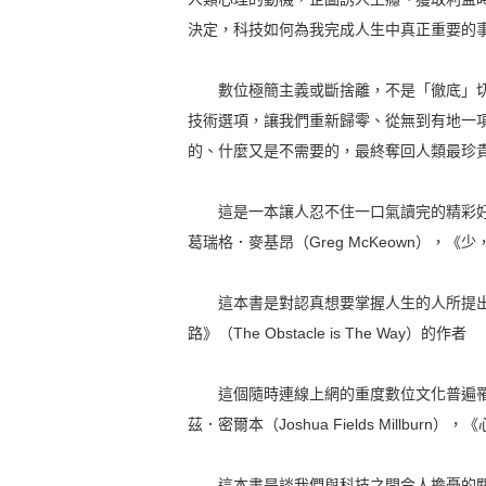
決定，科技如何為我完成人生中真正重要的
數位極簡主義或斷捨離，不是「徹底」切
技術選項，讓我們重新歸零、從無到有地一
的、什麼又是不需要的，最終奪回人類最珍
這是一本讓人忍不住一口氣讀完的精彩好書
葛瑞格．麥基昂（Greg McKeown），《少，
這本書是對認真想要掌握人生的人所提出的緊急
路》（The Obstacle is The Way）的作者
這個隨時連線上網的重度數位文化普遍罹患
茲．密爾本（Joshua Fields Millburn）
這本書是談我們與科技之間令人擔憂的關