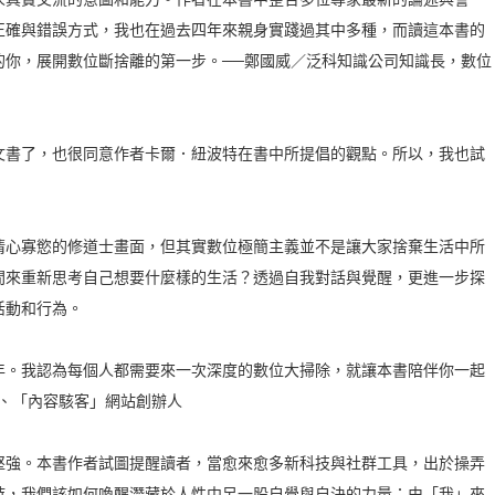
正確與錯誤方式，我也在過去四年來親身實踐過其中多種，而讀這本書的
的你，展開數位斷捨離的第一步。──鄭國威／泛科知識公司知識長，數位
書了，也很同意作者卡爾．紐波特在書中所提倡的觀點。所以，我也試
心寡慾的修道士畫面，但其實數位極簡主義並不是讓大家捨棄生活中所
間來重新思考自己想要什麼樣的生活？透過自我對話與覺醒，更進一步探
活動和行為。
。我認為每個人都需要來一次深度的數位大掃除，就讓本書陪伴你一起
者、「內容駭客」網站創辦人
強。本書作者試圖提醒讀者，當愈來愈多新科技與社群工具，出於操弄
時，我們該如何喚醒潛藏於人性中另一股自覺與自決的力量：由「我」來