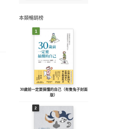
本類暢銷榜
1
30歲前一定要搞懂的自己（有隻兔子封面
版）
2