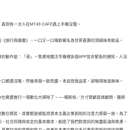
有一次人在MT49 CAFE遇上手機沒電。
《旅行與讀書》，一口又一口啜飲著名為甘蔗蒼壽的頂級抹茶飲品。
動作是：「滑」。焦慮地關注手機裡各個APP並非緊急的通知，人沒
口都還沒喝，然後來個一飲而盡。本該悠哉品茗，卻喝得無滋無味。
需要進行一場數位大掃除了。──楊斯棓／方寸管顧首席顧問、醫師
數位移民，其實都是被監控資本主義企業剝削的注意力貧窮一族。為了
知、社交同理與肯定的基本需求，創造了我們對資訊的無盡飢渴與焦慮，
人真實交流的意圖和能力。作者在本書中整合多位專家最新的論述與警