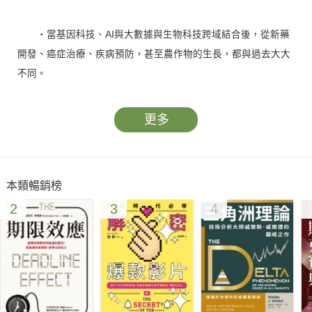
‧當基因科技、AI與大數據與生物科技跨域結合後，從新藥
開發、癌症治療、疾病預防，甚至農作物的生長，都與過去大大
不同。
‧在全球迎向精準生物科技的世代到來，台灣的生技新藥、
細胞治療、醫療器材與食品農業生技等，在在都可以看到精準醫
更多
學的蹤跡，而這個趨勢才剛剛起步。
‧將台灣最擅長的電子資通訊科技，結合台灣高品質的臨床
醫療服務，便是強強聯手。
本類暢銷榜
‧台灣獨特的全民健保資料庫，以及人工智慧和大數據應
2
3
4
用，有更多機會發展各種智慧醫療新模式，將有助於對創新醫療
器材及生醫材料的開發。
專文推薦
陳建仁/中華民國副總統