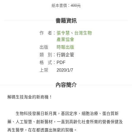
紙本書價：
400
元
書籍資訊
作
者：
張令慧
、
台灣生物
產業協會
出版
時報出版
社：
類
別：
行銷企管
格
式：
PDF
上架
2020/1/7
日：
內容簡介
解碼生技淘金的新商機！
生物科技發展日新月異，基因定序、細胞治療、蛋白質新
藥、人工智慧、創新醫材，一直到高齡化社會所需的營養保健及
再生醫學，在在都透露出無窮的契機。