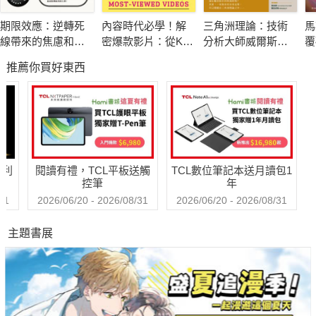
吳政忠/行政院政務委員
期限效應：逆轉死
內容時代必學！解
三角洲理論：技術
馬
李鍾熙/台灣生物產業發展協會理事長
線帶來的焦慮和壓
密爆款影片：從K-
分析大師威爾斯．
覆
力，成為讓你更高
POP到好萊塢，深
威爾德的顛峰之作
帝
推薦你買好東西
效、更專注的助力
度挖掘讓人移不開
富
眼的「趣味公式」
哈利
閱讀有禮，TCL平板送觸
TCL數位筆記本送月讀包1
控筆
年
31
2026/06/20 - 2026/08/31
2026/06/20 - 2026/08/31
主題書展