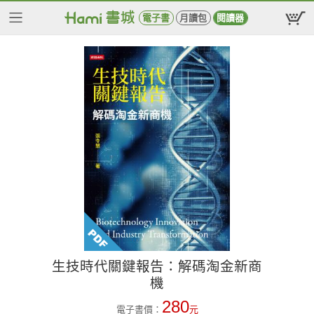
電子書
月讀包
閱讀器
生技時代關鍵報告：解碼淘金新商
機
280
電子書價：
元