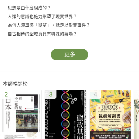
思想是由什麼組成的？
人類的意識也施力形塑了現實世界？
為何人類單憑「期望」，就足以影響事件？
自古相傳的聖域真具有特殊的氣場？
心靈治療能改善重症患者的身心健康？
超覺靜坐能夠降低犯罪率，促進世界和平？
更多
一群來自世界各地、勇於挑戰的前衛科學家要告訴你，
人類的求知和溝通能力遠比我們所了解的更為深奧、浩瀚。
本類暢銷榜
我們其實遠比自己所想的更有本事，
2
3
4
不僅可以自我療癒，更可以療癒世界。
【本書重點】
科學不只是冷硬的數據，實驗證明，整個宇宙都瀰漫著一種所謂
「生命力」，也有人稱之為集體意識。幾十年來，各種領域的科
學家與專家就多種專精領域，在世界各地精心設計、執行各式實