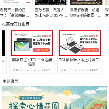
驗。他們發現，從基本原理來看，所有生物全都是一股能量場裡
看見不一樣的日
竄改基因：改寫人
昆蟲解剖書：超過
森
的能量組合，這種脈動能量場像是動力機，啟動我們本質和意識
本：「高級國民」
類未來的CRISPR和
500幅手繪插圖，帶
家
的核心。在最根本存在層次裡，所有人彼此都有連帶關係，而且
引發階級對立，獲
基因編輯
你探索最漂亮、最
（
推薦你買好東西
勝之道講求美學，
奇怪、最有趣的蟲
長
和世界也有牽連，也就是，我們正和我們的世界共振。
不讓座是怕被嗆聲
蟲世界
或婉拒……野島剛
他們以科學的觀點，通盤解釋人類在過去幾百年來堅信不移、卻
的46種文化思索與
社會觀察
苦無確鑿證據或無法圓滿解釋的各種信念，好比另類醫學、靈力
治療、超感官知覺和集體潛意識等。而所謂的異能──預感、追朔
哈利
閱讀有禮，TCL平板送觸
TCL數位筆記本送月讀包1
「前世」、千里眼影像、心靈治療天賦──其實非屬異常，也非罕
控筆
年
見，而是所有人都有的本領。如果我們能夠依循科學途徑來認識
31
2026/06/20 - 2026/08/31
2026/06/20 - 2026/08/31
這種潛能，那麼說不定就能學會如何條理運用這類本領。
主題書展
我們的力量遠超過自身所知，有能力療癒自己、親友，甚至我們
的社群。每個人都有這種本領，並能凝聚成更強大的集體力量，
來改善我們此生的命運。就所有層面來講，我們的生活都掌握在
自己手中。