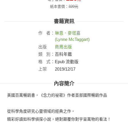
紙本書價：
320
元
書籍資訊
作
者：
琳恩．麥塔嘉
(Lynne McTaggart)
出版
商周出版
社：
類
別：
百科年鑑
格
式：
Epub 流動版
上架
2019/12/17
日：
內容簡介
美國百萬暢銷書，《念力的祕密》作者首部國際暢銷作品
從科學角度研究心靈領域的經典之作，
精彩好讀如科學偵探小說，絕對顛覆你對宇宙萬物的看法！