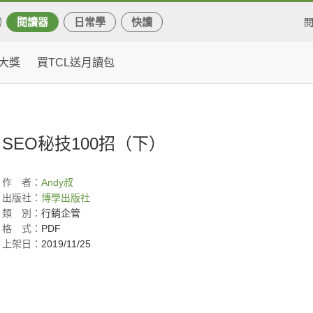
閱讀器
日常學
快讀
大獎
買TCL送月讀包
SEO秘技100招（下）
作
者：
Andy
叔
出版社：
博學出版社
類
別：
行銷企管
格
式：
PDF
上架日：
2019/11/25