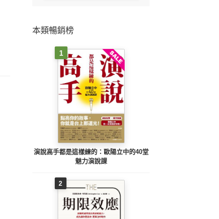
本類暢銷榜
1
演說高手都是這樣練的：歐陽立中的40堂
魅力演說課
2