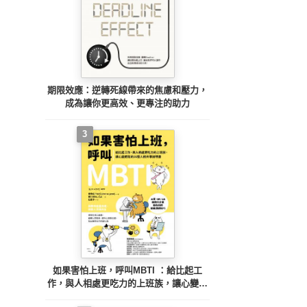
期限效應：逆轉死線帶來的焦慮和壓力，
成為讓你更高效、更專注的助力
3
如果害怕上班，呼叫MBTI ：給比起工
作，與人相處更吃力的上班族，讓心變輕
鬆的16型人格共事說明書