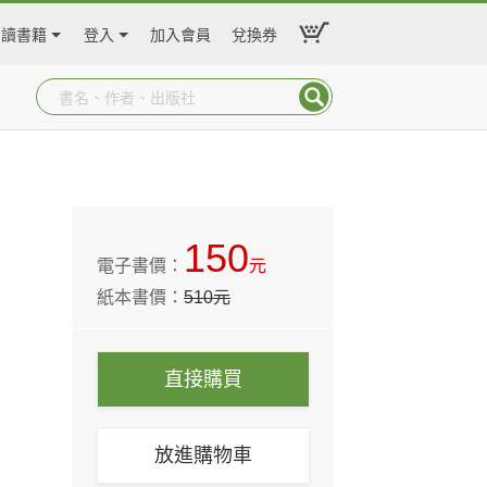
閱讀書籍
登入
加入會員
兌換券
150
電子書價：
元
紙本書價：
510
元
直接購買
放進購物車