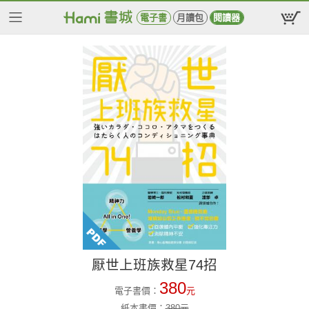
電子書
月讀包
閱讀器
厭世上班族救星74招
380
電子書價：
元
紙本書價：
380
元