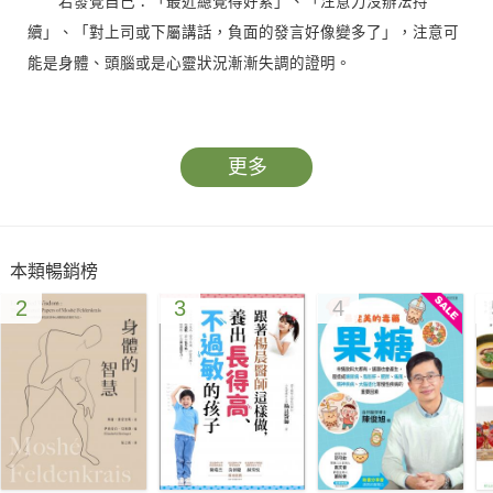
若發覺自己：「最近總覺得好累」、「注意力沒辦法持
續」、「對上司或下屬講話，負面的發言好像變多了」，注意可
能是身體、頭腦或是心靈狀況漸漸失調的證明。
以營養學、腦科學、精神力為基礎，徹底解說商務人士的健
康管理。
更多
──本書從「飲食」、「睡眠」、「運動」、「習慣」、「環
境」觀點切入，介紹鍛鍊「身體」、「心智」、「頭腦」的具體
可行方法，解決生活中遇到的常見的身體保健問題。
本類暢銷榜
2
3
4
◎本書滿載你不知道一定後悔的健康管理技巧◎
０１．休假來睡到飽雖然可以補充平日不足的睡眠，卻沒辦
法預先儲存睡眠！
解決辦法：試著每天提早15分鐘上床躺平，僅是提早十分鐘
入睡，就能減少疲勞物質的累積，休假也能保持神清氣爽，好好