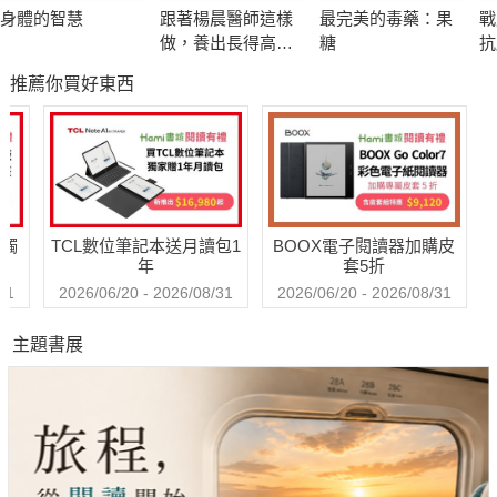
利用屬於自己的時間。
身體的智慧
跟著楊晨醫師這樣
最完美的毒藥：果
戰
做，養出長得高、
糖
抗
０２．「宿醉」──是由於肝臟來不及分解乙醛，使乙醛擴散
不過敏的孩子
抗
推薦你買好東西
名
到血液中所導致的。
解決辦法：酒是脫水飲料，若只喝酒會將體內的水分排出，
而血液中的水分一減少，酒精就容易殘留。應酬席間不妨在桌上
放一瓶水，交替飲用代謝體內酒精；隔天大量攝取水果、生菜、
茶或咖啡，利尿作用能幫助身體快速恢復正常。
送觸
TCL數位筆記本送月讀包1
BOOX電子閱讀器加購皮
年
套5折
０３．只要增加肌肉量，就能提升基礎代謝力、不容易變
31
2026/06/20 - 2026/08/31
2026/06/20 - 2026/08/31
胖。
主題書展
解決辦法：「基礎代謝」是指非人為控制，用來運作大腦、
心臟、消化器官維持生理機能所消耗的能量，只要在平時養成運
動的習慣：如慢跑、游泳、有氧舞蹈、飛輪、健走等，時間上以
1天20分鐘以上、一週執行3次的頻率最有效果。