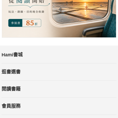
０４．鍛鍊身體曲線，最有效的順序應是：下肢、上半身、
最後才是軀幹。
解決辦法：下半身的肌肉量約佔全身的60%，大多都是像大
腿的股四頭肌或腿後腱肌群、臀部的臀大肌等強而有力的大塊肌
肉，大肌群特別需要加強訓練，否則最容易在不知不覺中漸漸退
化。
０５．記憶力的好壞，並非取決於頭腦的好壞，而是來自有
Hami書城
效的思考訓練。
解決辦法：吸收資訊→進入大腦→統整情報→表達產出（大
逛書選書
腦記憶步驟）。將今天發生的事告訴家人，或透過寫部落格的方
式記錄下來。重點在於，並非私人日記那樣的瑣碎內容，必須是
閱讀書籍
統整出他人也能輕鬆看懂的有效資訊。
會員服務