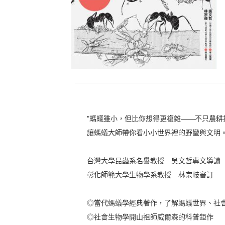
"螞蟻雖小，但比你想得更複雜——不只農耕
讓螞蟻大師帶你看小小世界裡的野蠻與文明
台灣大學昆蟲系名譽教授 吳文哲專文導讀
彰化師範大學生物學系教授 林宗岐審訂
◎當代螞蟻學經典著作，了解螞蟻世界、社會生
◎社會生物學開山祖師威爾森的科普鉅作