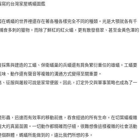
編寫的台灣家屋螞蟻圖鑑
國在螞蟻的世界裡還存在著各種各樣完全不同的種類。光是大顎就各有千
助捕食多刺的獵物。而除了鮮紅的紅火蟻，更有散發翡翠、甚至金黃色澤的
採集與建造的工蟻、保衛蟻巢的兵蟻還有­肩負繁衍重任的雄蟻。工蟻要
氣味、動作還有聲音等複雜的溝通方式變得至關重要。
略、征服與屠殺可說是家常便飯。因此，訂定外交與軍事策略也成為了一
變形蟲，迅速而有效率的移動前進，吞食經過的所有生命。在切葉蟻複雜
龐大的真菌苗圃。一切動作都精確而仔細，很難想像這樣複雜的社會活動
整個群體，螞蟻所能做到的，遠比我們所想的多。