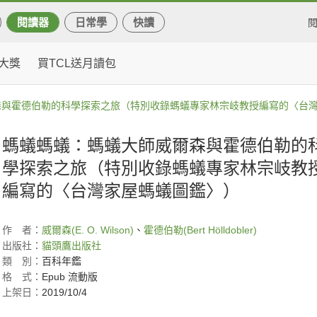
閱讀器
日常學
快讀
大獎
買TCL送月讀包
森與霍德伯勒的科學探索之旅（特別收錄螞蟻專家林宗岐教授編寫的〈台
螞蟻螞蟻：螞蟻大師威爾森與霍德伯勒的
學探索之旅（特別收錄螞蟻專家林宗岐教
編寫的〈台灣家屋螞蟻圖鑑〉）
作
者：
威爾森(E. O. Wilson)
、
霍德伯勒(Bert Hölldobler)
出版社：
貓頭鷹出版社
類
別：
百科年鑑
格
式：
Epub 流動版
上架日：
2019/10/4