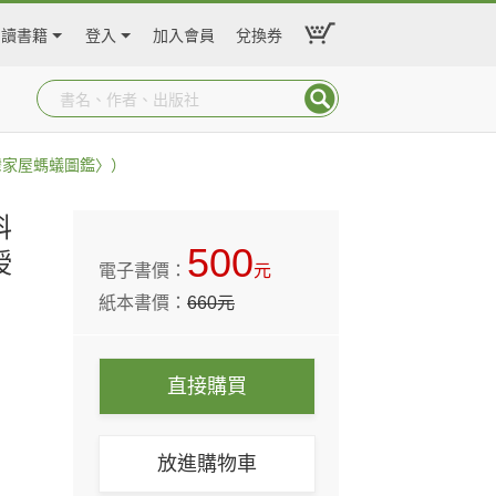
閱讀書籍
登入
加入會員
兌換券
灣家屋螞蟻圖鑑〉）
科
500
授
電子書價：
元
紙本書價：
660
元
直接購買
放進購物車