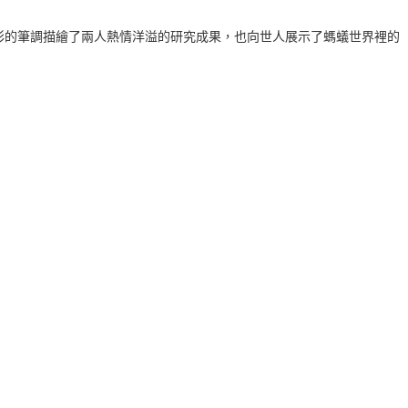
彩的筆調描繪了兩人熱情洋溢的研究成果，也向世人展示了螞蟻世界裡的