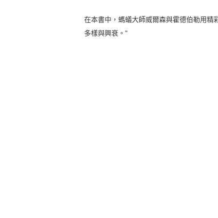
在本書中，螞蟻大師威爾森與霍德伯勒用精
多樣與興衰。"