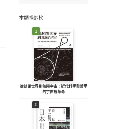
本類暢銷榜
1
從封閉世界到無限宇宙：近代科學與哲學
的宇宙觀革命
2