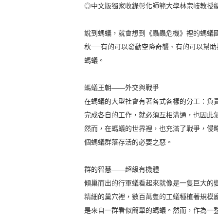
◎中文版獨家收錄彰化師範大學林宗岐教授
說到螞蟻，就會想到《蟲蟲危機》裡的螞蟻
秋──有的可以發動空降奇襲、有的可以幫
螞蟻。
螞蟻王朝——外交與戰爭
在螞蟻的大型社會有著各式各樣的分工：負責
完成各自的工作，就必須互相溝通，也因此
然而，在螞蟻的世界裡，也充滿了戰爭，侵
個螞蟻群落存活的必要之惡。
群的智慧——超級有機體
傾巢而出的行軍蟻看起來就像是一隻巨大的
精細的巢穴裡，數百萬隻的工蟻種植著規模
是來自一群看似簡單的螞蟻。然而，作為一