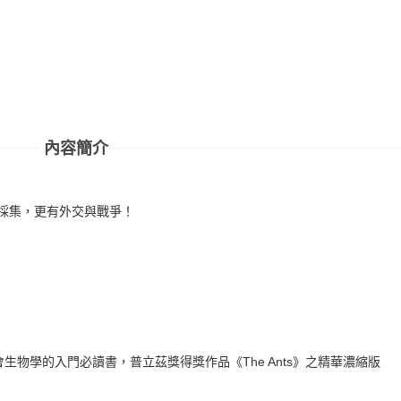
內容簡介
採集，更有外交與戰爭！
。
物學的入門必讀書，普立茲獎得獎作品《The Ants》之精華濃縮版